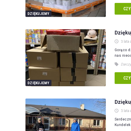
CZY
DZIĘKUJEMY
Dzięk
3 lata 
Gorąco d
nas nieo
Darcz
CZY
DZIĘKUJEMY
Dzięk
3 lata 
Serdeczn
Kundelek