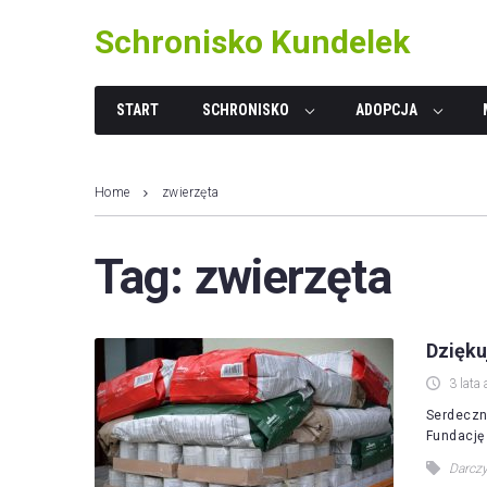
Skip
Schronisko Kundelek
to
content
START
SCHRONISKO
ADOPCJA
Home
zwierzęta
Tag:
zwierzęta
Dzięk
3 lata 
Serdeczn
Fundację
Darcz