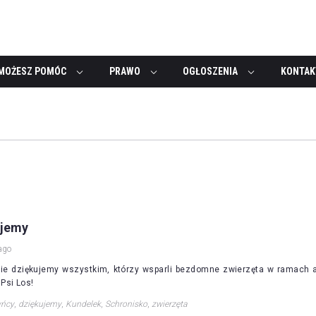
MOŻESZ POMÓC
PRAWO
OGŁOSZENIA
KONTAK
ujemy
ago
ie dziękujemy wszystkim, którzy wsparli bezdomne zwierzęta w ramach a
 Psi Los!
yńcy
,
dziękujemy
,
Kundelek
,
Schronisko
,
zwierzęta