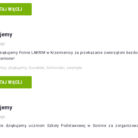
TAJ WIĘCEJ
ujemy
ago
ziękujemy Firmie LAKRIM w Krzemienicy za przekazanie zwierzętom bezdom
cenione!
yńcy
,
dziękujemy
,
Kundelek
,
Schronisko
,
zwierzęta
TAJ WIĘCEJ
ujemy
ago
ie dziękujemy uczniom Szkoły Podstawowej w Soninie za zorganizow
.