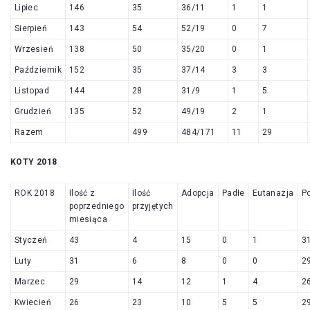
Lipiec
146
35
36/11
1
1
Sierpień
143
54
52/19
0
7
Wrzesień
138
50
35/20
0
1
Październik
152
35
37/14
3
3
Listopad
144
28
31/9
1
5
Grudzień
135
52
49/19
2
1
Razem
499
484/171
11
29
KOTY 2018
ROK 2018
Ilość z
Ilość
Adopcja
Padłe
Eutanazja
P
poprzedniego
przyjętych
miesiąca
Styczeń
43
4
15
0
1
3
Luty
31
6
8
0
0
2
Marzec
29
14
12
1
4
2
Kwiecień
26
23
10
5
5
2