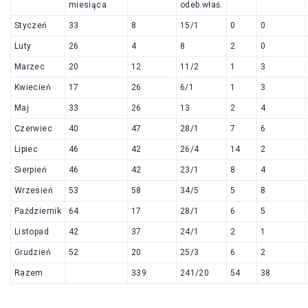
miesiąca
odeb.właś.
Styczeń
33
8
15/1
0
0
Luty
26
4
8
2
0
Marzec
20
12
11/2
1
3
Kwiecień
17
26
6/1
1
3
Maj
33
26
13
2
4
Czerwiec
40
47
28/1
7
6
Lipiec
46
42
26/4
14
2
Sierpień
46
42
23/1
8
4
Wrzesień
53
58
34/5
5
8
Październik
64
17
28/1
6
5
Listopad
42
37
24/1
2
1
Grudzień
52
20
25/3
6
2
Razem
339
241/20
54
38