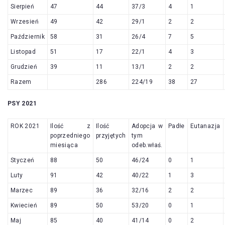
Sierpień
47
44
37/3
4
1
Wrzesień
49
42
29/1
2
2
Październik
58
31
26/4
7
5
Listopad
51
17
22/1
4
3
Grudzień
39
11
13/1
2
2
Razem
286
224/19
38
27
PSY 2021
ROK 2021
Ilość z
Ilość
Adopcja w
Padłe
Eutanazja
poprzedniego
przyjętych
tym
miesiąca
odeb.właś.
Styczeń
88
50
46/24
0
1
Luty
91
42
40/22
1
3
Marzec
89
36
32/16
2
2
Kwiecień
89
50
53/20
0
1
Maj
85
40
41/14
0
2