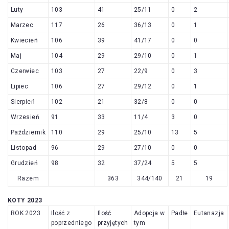
Luty
103
41
25/11
0
2
Marzec
117
26
36/13
0
1
Kwiecień
106
39
41/17
0
0
Maj
104
29
29/10
0
1
Czerwiec
103
27
22/9
0
3
Lipiec
106
27
29/12
0
1
Sierpień
102
21
32/8
0
0
Wrzesień
91
33
11/4
3
0
Październik
110
29
25/10
13
5
Listopad
96
29
27/10
0
0
Grudzień
98
32
37/24
5
5
Razem
363
344/140
21
19
KOTY 2023
ROK 2023
Ilość z
Ilość
Adopcja w
Padłe
Eutanazja
poprzedniego
przyjętych
tym