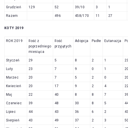
Grudzień
129
52
39/10
3
1
Razem
496
458/170
11
27
KOTY 2019
ROK 2019
Ilość z
Ilość
Adopcja
Padłe
Eutanazja
P
poprzedniego
przyjętych
miesiąca
Styczeń
29
5
8
2
1
2
Luty
23
7
9
0
1
2
Marzec
20
7
5
2
0
2
Kwiecień
20
17
9
2
4
2
Maj
22
40
8
8
7
3
Czerwiec
39
48
30
8
5
4
Lipiec
44
43
36
6
2
4
Sierpień
43
49
37
2
3
5