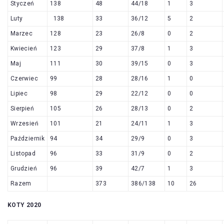
Styczeń
138
48
44/18
1
3
Luty
138
33
36/12
5
2
Marzec
128
23
26/8
0
2
Kwiecień
123
29
37/8
1
3
Maj
111
30
39/15
0
3
Czerwiec
99
28
28/16
1
0
Lipiec
98
29
22/12
0
0
Sierpień
105
26
28/13
0
2
Wrzesień
101
21
24/11
1
3
Październik
94
34
29/9
0
3
Listopad
96
33
31/9
0
2
Grudzień
96
39
42/7
1
3
Razem
373
386/138
10
26
KOTY 2020