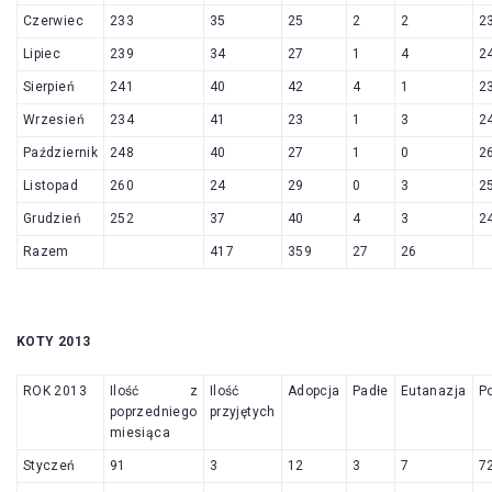
Czerwiec
233
35
25
2
2
2
Lipiec
239
34
27
1
4
2
Sierpień
241
40
42
4
1
2
Wrzesień
234
41
23
1
3
2
Październik
248
40
27
1
0
2
Listopad
260
24
29
0
3
2
Grudzień
252
37
40
4
3
2
Razem
417
359
27
26
KOTY 2013
ROK 2013
Ilość z
Ilość
Adopcja
Padłe
Eutanazja
P
poprzedniego
przyjętych
miesiąca
Styczeń
91
3
12
3
7
7