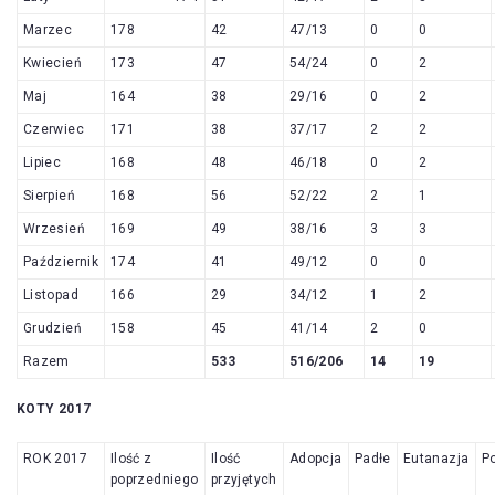
Marzec
178
42
47/13
0
0
Kwiecień
173
47
54/24
0
2
Maj
164
38
29/16
0
2
Czerwiec
171
38
37/17
2
2
Lipiec
168
48
46/18
0
2
Sierpień
168
56
52/22
2
1
Wrzesień
169
49
38/16
3
3
Październik
174
41
49/12
0
0
Listopad
166
29
34/12
1
2
Grudzień
158
45
41/14
2
0
Razem
533
516/206
14
19
KOTY 2017
ROK 2017
Ilość z
Ilość
Adopcja
Padłe
Eutanazja
P
poprzedniego
przyjętych