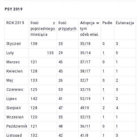
PSY 2019
ROK 2019
Ilość z
Ilość
Adopcja w
Padłe
Eutanazja
poprzedniego
przyjętych
tym
miesiąca
odeb.właś.
Styczeń
138
33
35/18
0
3
Luty
133
29
35/14
1
5
Marzec
121
45
37/17
0
1
Kwiecień
128
45
38/17
1
1
Maj
133
26
32/7
0
2
Czerwiec
125
53
32/15
1
3
Lipiec
142
41
52/19
1
2
Sierpień
128
47
4919
2
4
Wrzesień
120
35
32/15
1
1
Październik
121
48
36/11
0
1
Listopad
132
42
41/8
1
3