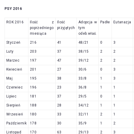
PSY 2016
ROK 2016
Ilość z
Ilość
Adopcja w
Padłe
Eutanazja
poprzedniego
przyjętych
tym
miesiąca
odeb.właś.
Styczeń
216
41
48/21
0
3
Luty
203
37
38/15
2
2
Marzec
197
47
39/12
2
2
Kwiecień
201
27
30/6
0
3
Maj
195
38
33/8
1
3
Czerwiec
196
23
36/8
1
1
Lipiec
181
37
29/5
0
1
Sierpień
188
28
34/12
1
1
Wrzesień
180
33
32/11
2
1
Październik
178
30
35/9
1
2
Listopad
170
63
29/13
2
3