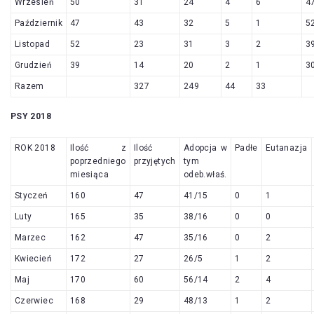
Wrzesień
50
31
24
4
6
4
Październik
47
43
32
5
1
5
Listopad
52
23
31
3
2
3
Grudzień
39
14
20
2
1
3
Razem
327
249
44
33
PSY 2018
ROK 2018
Ilość z
Ilość
Adopcja w
Padłe
Eutanazja
poprzedniego
przyjętych
tym
miesiąca
odeb.właś.
Styczeń
160
47
41/15
0
1
Luty
165
35
38/16
0
0
Marzec
162
47
35/16
0
2
Kwiecień
172
27
26/5
1
2
Maj
170
60
56/14
2
4
Czerwiec
168
29
48/13
1
2