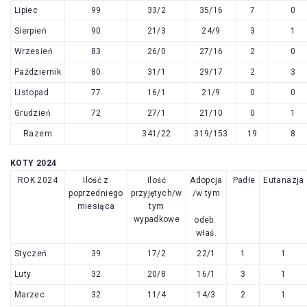
Lipiec
99
33/2
35/16
7
0
Sierpień
90
21/3
24/9
3
1
Wrzesień
83
26/0
27/16
2
0
Październik
80
31/1
29/17
2
3
Listopad
77
16/1
21/9
0
0
Grudzień
72
27/1
21/10
0
1
Razem
341/22
319/153
19
8
KOTY 2024
ROK 2024
Ilość z
Ilość
Adopcja
Padłe
Eutanazja
poprzedniego
przyjętych/w
/w tym
miesiąca
tym
wypadkowe
odeb.
właś.
Styczeń
39
17/2
22/1
1
1
Luty
32
20/8
16/1
3
1
Marzec
32
11/4
14/3
2
1