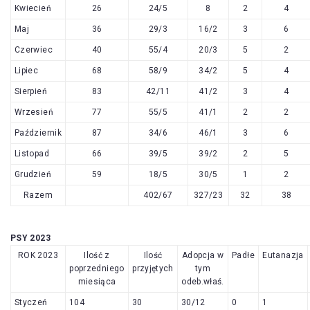
Kwiecień
26
24/5
8
2
4
Maj
36
29/3
16/2
3
6
Czerwiec
40
55/4
20/3
5
2
Lipiec
68
58/9
34/2
5
4
Sierpień
83
42/11
41/2
3
4
Wrzesień
77
55/5
41/1
2
2
Październik
87
34/6
46/1
3
6
Listopad
66
39/5
39/2
2
5
Grudzień
59
18/5
30/5
1
2
Razem
402/67
327/23
32
38
PSY 2023
ROK 2023
Ilość z
Ilość
Adopcja w
Padłe
Eutanazja
poprzedniego
przyjętych
tym
miesiąca
odeb.właś.
Styczeń
104
30
30/12
0
1