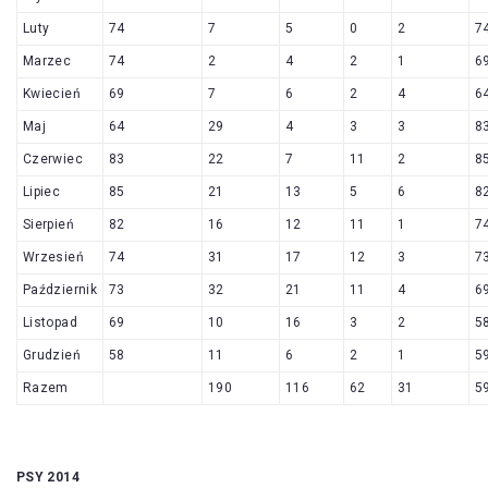
Luty
74
7
5
0
2
7
Marzec
74
2
4
2
1
6
Kwiecień
69
7
6
2
4
6
Maj
64
29
4
3
3
8
Czerwiec
83
22
7
11
2
8
Lipiec
85
21
13
5
6
8
Sierpień
82
16
12
11
1
7
Wrzesień
74
31
17
12
3
7
Październik
73
32
21
11
4
6
Listopad
69
10
16
3
2
5
Grudzień
58
11
6
2
1
5
Razem
190
116
62
31
5
PSY 2014