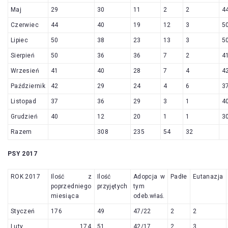
Maj
29
30
11
2
2
4
Czerwiec
44
40
19
12
3
5
Lipiec
50
38
23
13
3
5
Sierpień
50
36
36
7
2
4
Wrzesień
41
40
28
7
4
4
Październik
42
29
24
4
6
3
Listopad
37
36
29
3
1
4
Grudzień
40
12
20
1
1
3
Razem
308
235
54
32
PSY 2017
ROK 2017
Ilość z
Ilość
Adopcja w
Padłe
Eutanazja
poprzedniego
przyjętych
tym
miesiąca
odeb.właś.
Styczeń
176
49
47/22
2
2
Luty
174
51
42/17
2
3