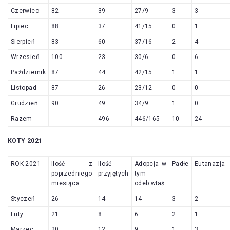
Czerwiec
82
39
27/9
3
3
Lipiec
88
37
41/15
0
1
Sierpień
83
60
37/16
2
4
Wrzesień
100
23
30/6
0
6
Październik
87
44
42/15
1
1
Listopad
87
26
23/12
0
0
Grudzień
90
49
34/9
1
0
Razem
496
446/165
10
24
KOTY 2021
ROK 2021
Ilość z
Ilość
Adopcja w
Padłe
Eutanazja
poprzedniego
przyjętych
tym
miesiąca
odeb.właś.
Styczeń
26
14
14
3
2
Luty
21
8
6
2
1
Marzec
20
12
9
1
3