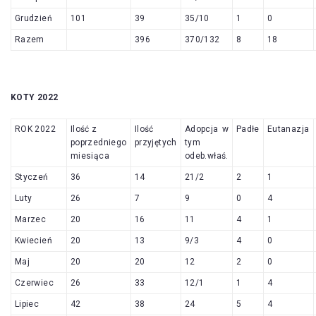
Grudzień
101
39
35/10
1
0
Razem
396
370/132
8
18
KOTY 2022
ROK 2022
Ilość z
Ilość
Adopcja w
Padłe
Eutanazja
poprzedniego
przyjętych
tym
miesiąca
odeb.właś.
Styczeń
36
14
21/2
2
1
Luty
26
7
9
0
4
Marzec
20
16
11
4
1
Kwiecień
20
13
9/3
4
0
Maj
20
20
12
2
0
Czerwiec
26
33
12/1
1
4
Lipiec
42
38
24
5
4