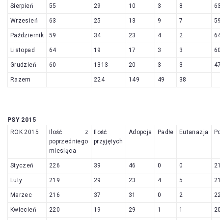
Sierpień
55
29
10
3
8
6
Wrzesień
63
25
13
9
7
5
Październik
59
34
23
4
2
6
Listopad
64
19
17
3
3
6
Grudzień
60
1313
20
3
3
4
Razem
224
149
49
38
PSY 2015
ROK 2015
Ilość z
Ilość
Adopcja
Padłe
Eutanazja
P
poprzedniego
przyjętych
miesiąca
Styczeń
226
39
46
0
0
2
Luty
219
29
23
4
5
2
Marzec
216
37
31
0
2
2
Kwiecień
220
19
29
1
1
2