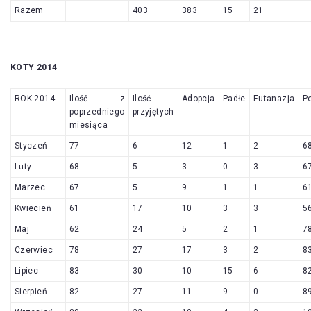
Razem
403
383
15
21
KOTY 2014
ROK 2014
Ilość z
Ilość
Adopcja
Padłe
Eutanazja
P
poprzedniego
przyjętych
miesiąca
Styczeń
77
6
12
1
2
6
Luty
68
5
3
0
3
6
Marzec
67
5
9
1
1
6
Kwiecień
61
17
10
3
3
5
Maj
62
24
5
2
1
7
Czerwiec
78
27
17
3
2
8
Lipiec
83
30
10
15
6
8
Sierpień
82
27
11
9
0
8