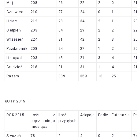
Maj
208
26
22
2
0
2
Czerwiec
210
27
24
0
1
2
Lipiec
212
28
34
2
1
2
Sierpień
203
54
29
2
2
2
Wrzesień
224
31
42
2
3
2
Październik
208
24
27
1
2
2
Listopad
203
43
21
3
4
2
Grudzień
218
31
31
1
4
2
Razem
389
359
18
25
KOTY 2015
ROK 2015
Ilość z
Ilość
Adopcja
Padłe
Eutanazja
P
poprzedniego
przyjętych
miesiąca
Styczeń
78
2
4
0
2
7