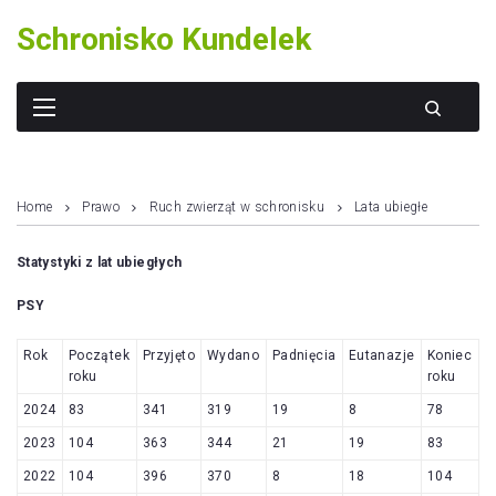
Skip
Schronisko Kundelek
to
content
Home
Prawo
Ruch zwierząt w schronisku
Lata ubiegłe
Statystyki z lat ubiegłych
PSY
Rok
Początek
Przyjęto
Wydano
Padnięcia
Eutanazje
Koniec
roku
roku
2024
83
341
319
19
8
78
2023
104
363
344
21
19
83
2022
104
396
370
8
18
104