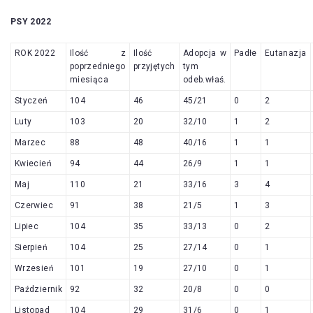
PSY 2022
ROK 2022
Ilość z
Ilość
Adopcja w
Padłe
Eutanazja
poprzedniego
przyjętych
tym
miesiąca
odeb.właś.
Styczeń
104
46
45/21
0
2
Luty
103
20
32/10
1
2
Marzec
88
48
40/16
1
1
Kwiecień
94
44
26/9
1
1
Maj
110
21
33/16
3
4
Czerwiec
91
38
21/5
1
3
Lipiec
104
35
33/13
0
2
Sierpień
104
25
27/14
0
1
Wrzesień
101
19
27/10
0
1
Październik
92
32
20/8
0
0
Listopad
104
29
31/6
0
1