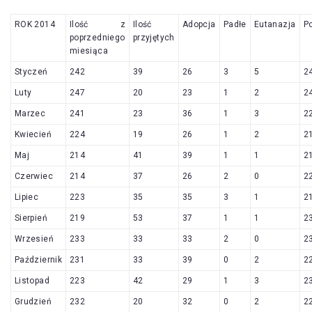
ROK 2014
Ilość z
Ilość
Adopcja
Padłe
Eutanazja
P
poprzedniego
przyjętych
miesiąca
Styczeń
242
39
26
3
5
2
Luty
247
20
23
1
2
2
Marzec
241
23
36
1
3
2
Kwiecień
224
19
26
1
2
2
Maj
214
41
39
1
1
2
Czerwiec
214
37
26
2
0
2
Lipiec
223
35
35
3
1
2
Sierpień
219
53
37
1
1
2
Wrzesień
233
33
33
2
0
2
Październik
231
33
39
0
2
2
Listopad
223
42
29
1
3
2
Grudzień
232
20
32
0
2
2