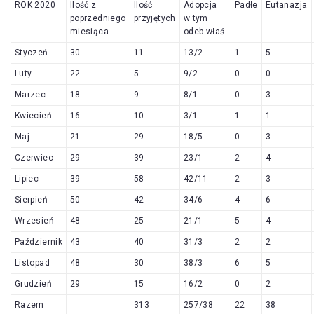
ROK 2020
Ilość z
Ilość
Adopcja
Padłe
Eutanazja
poprzedniego
przyjętych
w tym
miesiąca
odeb.właś.
Styczeń
30
11
13/2
1
5
Luty
22
5
9/2
0
0
Marzec
18
9
8/1
0
3
Kwiecień
16
10
3/1
1
1
Maj
21
29
18/5
0
3
Czerwiec
29
39
23/1
2
4
Lipiec
39
58
42/11
2
3
Sierpień
50
42
34/6
4
6
Wrzesień
48
25
21/1
5
4
Październik
43
40
31/3
2
2
Listopad
48
30
38/3
6
5
Grudzień
29
15
16/2
0
2
Razem
313
257/38
22
38