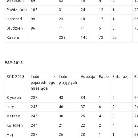
Wrzesień
89
32
10
4
2
1
Październik
105
31
24
12
1
9
Listopad
99
23
18
17
1
8
Grudzień
86
11
11
5
3
7
Razem
238
140
72
25
PSY 2013
ROK 2013
Ilość z
Ilość
Adopcja
Padłe
Eutanazja
P
poprzedniego
przyjętych
miesiąca
Styczeń
237
43
34
1
0
2
Luty
245
46
37
6
2
2
Marzec
246
30
25
4
3
2
Kwiecień
244
21
22
2
4
2
Maj
237
26
28
1
1
2