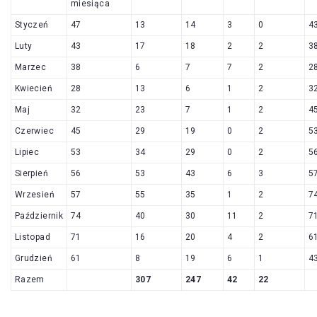
miesiąca
Styczeń
47
13
14
3
0
4
Luty
43
17
18
2
2
3
Marzec
38
6
7
7
2
2
Kwiecień
28
13
6
1
2
3
Maj
32
23
7
1
2
4
Czerwiec
45
29
19
0
2
5
Lipiec
53
34
29
0
2
5
Sierpień
56
53
43
6
3
5
Wrzesień
57
55
35
1
2
7
Październik
74
40
30
11
2
7
Listopad
71
16
20
4
2
6
Grudzień
61
8
19
6
1
4
Razem
307
247
42
22