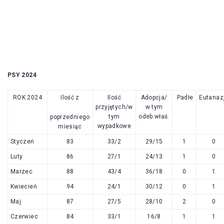
PSY 2024
ROK 2024
Ilość z
Ilość
Adopcja/
Padłe
Eutanaz
przyjętych/w
w tym
tym
odeb.właś.
poprzedniego
wypadkowe
miesiąc
Styczeń
83
33/2
29/15
1
0
Luty
86
27/1
24/13
1
0
Marzec
88
43/4
36/18
0
1
Kwiecień
94
24/1
30/12
0
1
Maj
87
27/5
28/10
2
0
Czerwiec
84
33/1
16/8
1
1