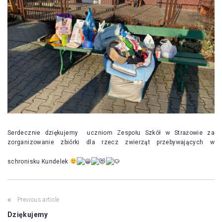
Serdecznie dziękujemy uczniom Zespołu Szkół w Strażowie za
zorganizowanie zbiórki dla rzecz zwierząt przebywających w
schronisku Kundelek
Post
Previous article
navigation
Dziękujemy