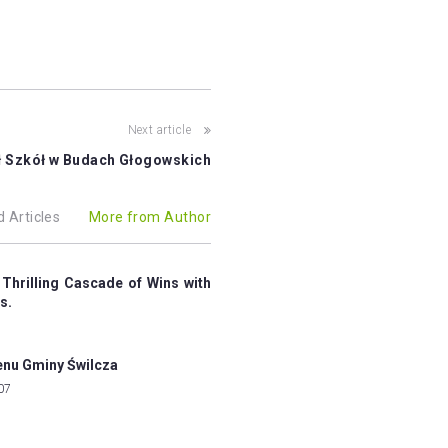
Next article
 Szkół w Budach Głogowskich
d Articles
More from Author
 Thrilling Cascade of Wins with
s.
enu Gminy Świlcza
07