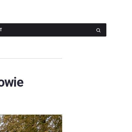
T
owie