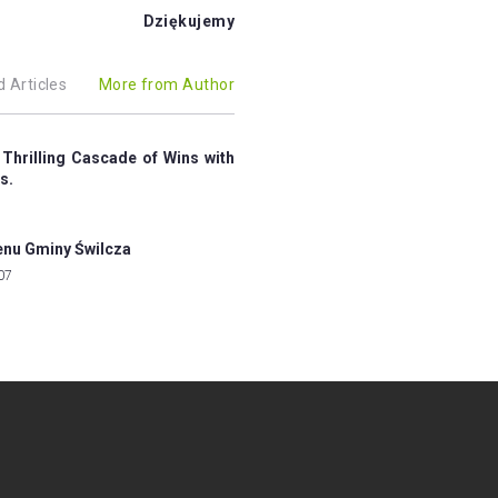
Dziękujemy
d Articles
More from Author
 Thrilling Cascade of Wins with
s.
enu Gminy Świlcza
07