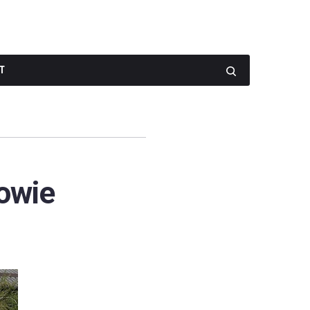
T
owie