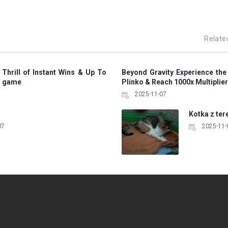
Relate
 Thrill of Instant Wins & Up To
Beyond Gravity Experience the
ko game
Plinko & Reach 1000x Multiplier
2025-11-07
Kotka z ter
07
2025-11-