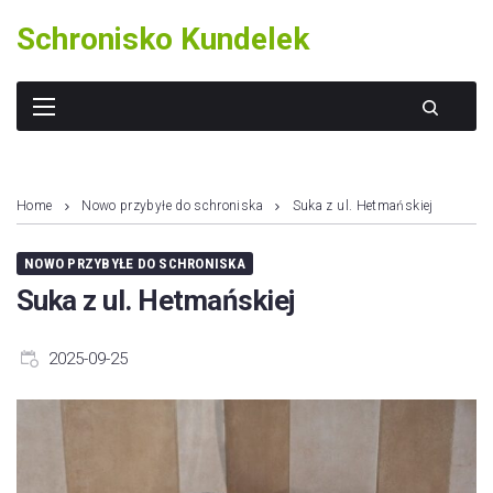
Skip
Schronisko Kundelek
to
content
Home
Nowo przybyłe do schroniska
Suka z ul. Hetmańskiej
NOWO PRZYBYŁE DO SCHRONISKA
Suka z ul. Hetmańskiej
2025-09-25