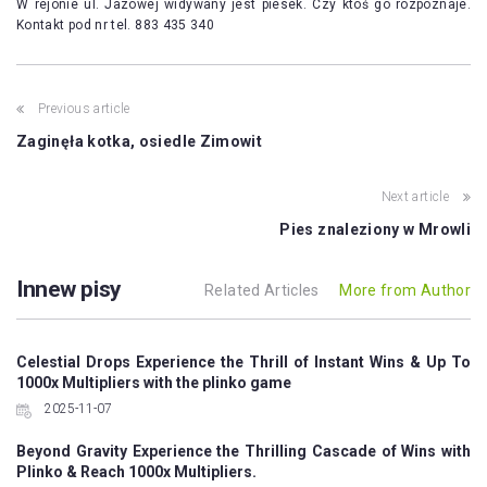
W rejonie ul. Jazowej widywany jest piesek. Czy ktoś go rozpoznaje.
Kontakt pod nr tel. 883 435 340
Post
Previous article
navigation
Zaginęła kotka, osiedle Zimowit
Next article
Pies znaleziony w Mrowli
Innew pisy
Related Articles
More from Author
Celestial Drops Experience the Thrill of Instant Wins & Up To
1000x Multipliers with the plinko game
2025-11-07
Beyond Gravity Experience the Thrilling Cascade of Wins with
Plinko & Reach 1000x Multipliers.