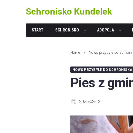
Skip
Schronisko Kundelek
to
content
START
SCHRONISKO
ADOPCJA
Home
Nowo przybyłe do schroni
NOWO PRZYBYŁE DO SCHRONISKA
Pies z gmi
2025-03-13