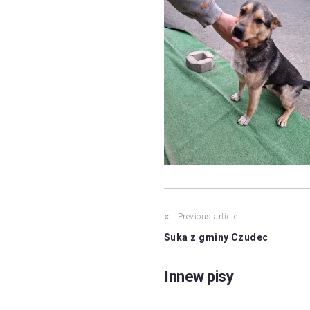
Post
Previous article
Suka z gminy Czudec
navigation
Innew pisy