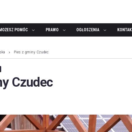
MOŻESZ POMÓC
PRAWO
OGŁOSZENIA
KONTAK
ska
Pies z gminy Czudec
ny Czudec