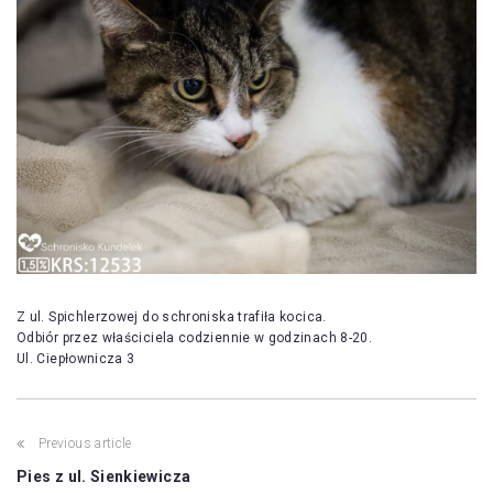
Z ul. Spichlerzowej do schroniska trafiła kocica.
Odbiór przez właściciela codziennie w godzinach 8-20.
Ul. Ciepłownicza 3
Post
Previous article
navigation
Pies z ul. Sienkiewicza