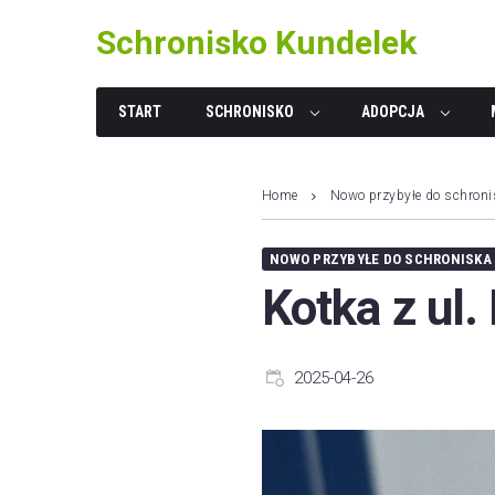
Skip
Schronisko Kundelek
to
content
START
SCHRONISKO
ADOPCJA
Home
Nowo przybyłe do schroni
NOWO PRZYBYŁE DO SCHRONISKA
Kotka z ul.
2025-04-26