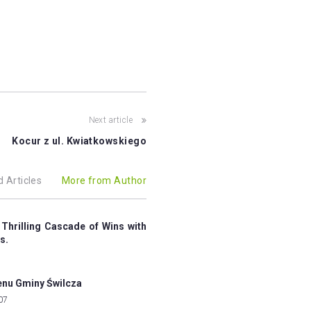
Next article
Kocur z ul. Kwiatkowskiego
d Articles
More from Author
 Thrilling Cascade of Wins with
s.
enu Gminy Świlcza
07