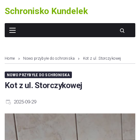
Skip
Schronisko Kundelek
to
content
Home
Nowo przybyłe do schroniska
Kot z ul. Storczykowej
NOWO PRZYBYŁE DO SCHRONISKA
Kot z ul. Storczykowej
2025-09-29