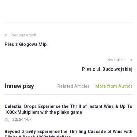
Post
Previous article
navigation
Pies z Głogowa Młp.
Next article
Pies z ul. Budziwojskiej
Innew pisy
Related Articles
More from Author
Celestial Drops Experience the Thrill of Instant Wins & Up To
1000x Multipliers with the plinko game
2025-11-07
Beyond Gravity Experience the Thrilling Cascade of Wins with