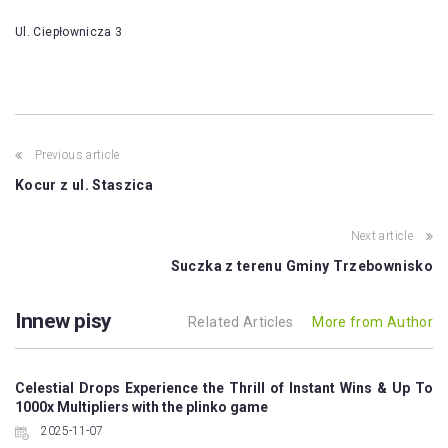
Ul. Ciepłownicza 3
Post
Previous article
navigation
Kocur z ul. Staszica
Next article
Suczka z terenu Gminy Trzebownisko
Innew pisy
Related Articles
More from Author
Celestial Drops Experience the Thrill of Instant Wins & Up To
1000x Multipliers with the plinko game
2025-11-07