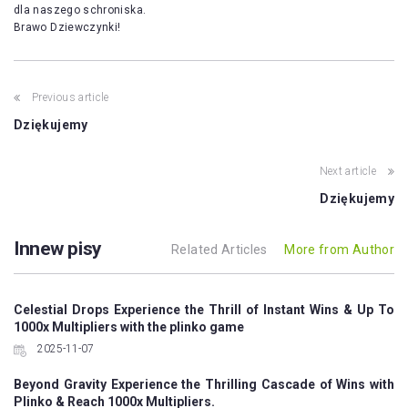
dla naszego schroniska.
Brawo Dziewczynki!
Post
Previous article
navigation
Dziękujemy
Next article
Dziękujemy
Innew pisy
Related Articles
More from Author
Celestial Drops Experience the Thrill of Instant Wins & Up To
1000x Multipliers with the plinko game
2025-11-07
Beyond Gravity Experience the Thrilling Cascade of Wins with
Plinko & Reach 1000x Multipliers.