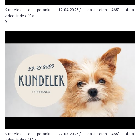
Kundelek o poranku 12.04.2025„’ data-height=’465′ data-
video_index=’9’>
9
Kundelek o poranku 22.03.2025„’ data-height=’465′ data-
video_index=’10’>