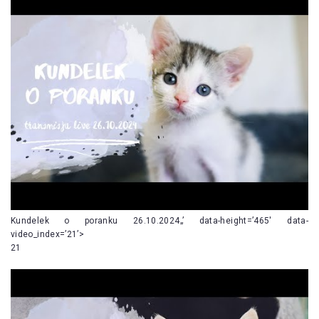
Kundelek o poranku 26.10.2024„’ data-height=’465′ data-
video_index=’21’>
21