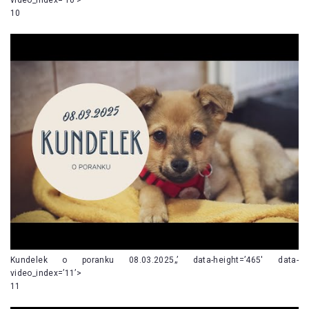
10
Kundelek o poranku 08.03.2025„’ data-height=’465′ data-
video_index=’11’>
11