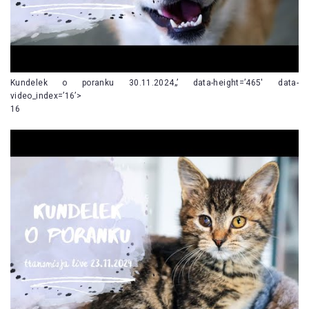
Kundelek o poranku 30.11.2024„’ data-height=’465′ data-
video_index=’16’>
16