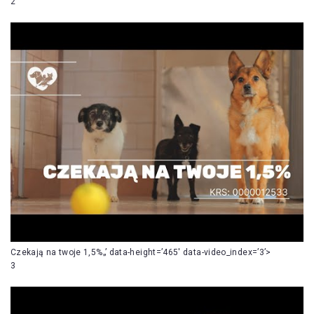
2
Czekają na twoje 1,5%„’ data-height=’465′ data-video_index=’3’>
3