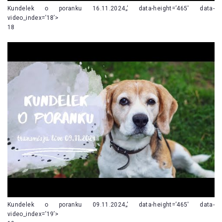
Kundelek o poranku 16.11.2024„’ data-height=’465′ data-
video_index=’18’>
18
Kundelek o poranku 09.11.2024„’ data-height=’465′ data-
video_index=’19’>