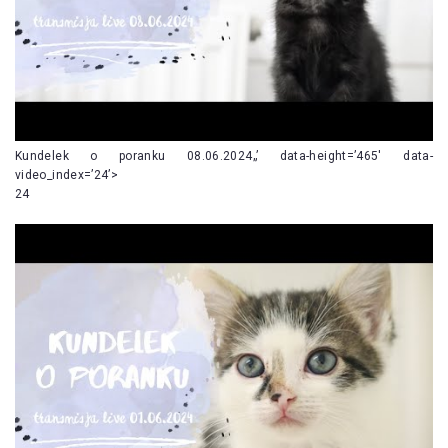
Kundelek o poranku 08.06.2024„’ data-height=’465′ data-
video_index=’24’>
24