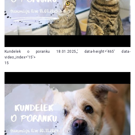
Kundelek o poranku 18.01.2025„’ data-height=’465′ data-
video_index=’15’>
15