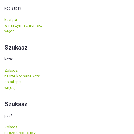
kociątka?
kocięta
w naszym schronisku
więcej
Szukasz
kota?
Zobacz
nasze kochane koty
do adopcji
więcej
Szukasz
psa?
Zobacz
nasze urocze psy