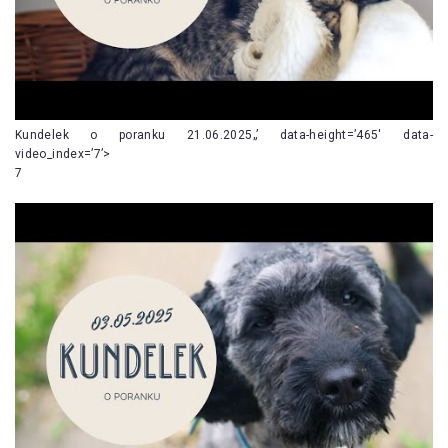
Kundelek o poranku 21.06.2025„’ data-height=’465′ data-
video_index=’7’>
7