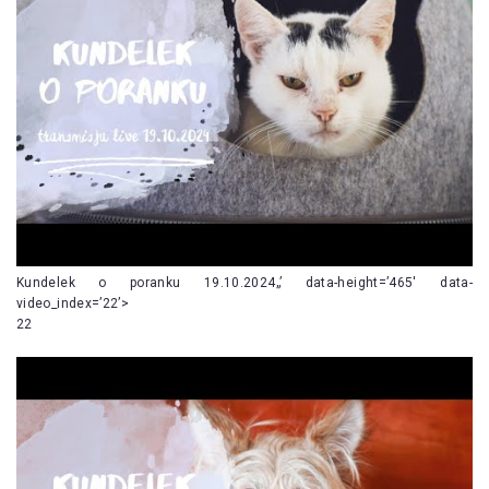
Kundelek o poranku 19.10.2024„’ data-height=’465′ data-
video_index=’22’>
22