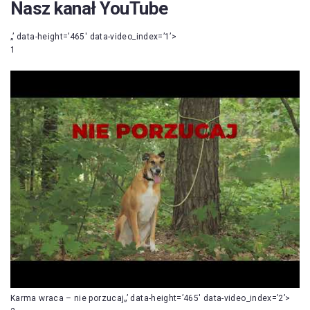
Nasz kanał YouTube
„’ data-height=’465′ data-video_index=’1’>
1
Karma wraca – nie porzucaj„’ data-height=’465′ data-video_index=’2’>