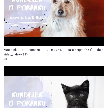
Kundelek o poranku 12.10.2024„’ data-height=’465′ data-
video_index=’23’>
23