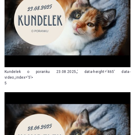
Kundelek o poranku 23.08.2025„’ data-height=’465′ data-
video_index=’5’>
5