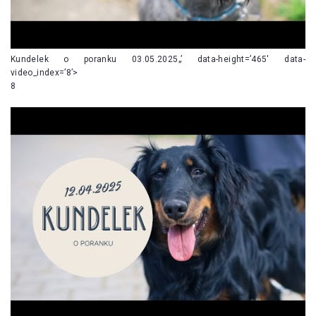
Kundelek o poranku 03.05.2025„’ data-height=’465′ data-
video_index=’8’>
8