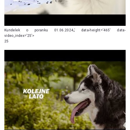
Kundelek o poranku 01.06.2024„’ data-height=’465′ data-
video_index=’25’>
25