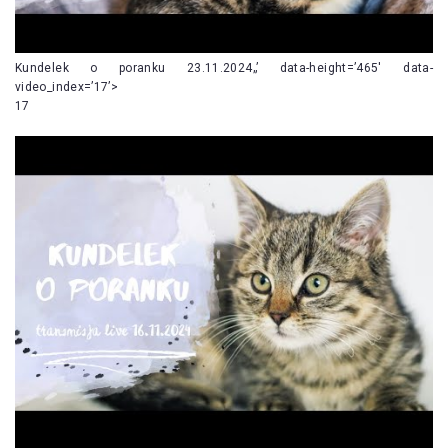
Kundelek o poranku 23.11.2024„’ data-height=’465′ data-
video_index=’17’>
17