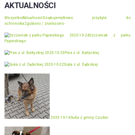
AKTUALNOŚCI
Wszystko
Aktualności
Dziękujemy
Nowo przybyłe do
schroniska
Zgubiono / znaleziono
2025-10-24
Szczeniak z parku
Papieskiego
2025-10-23
Pies z ul. Bałtyckiej
2025-10-22
Suka z ul. Dębickiej
2025-10-16
Suka z gminy Czudec