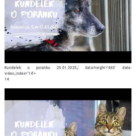
Kundelek o poranku 25.01.2025„’ data-height=’465′ data-
video_index=’14’>
14