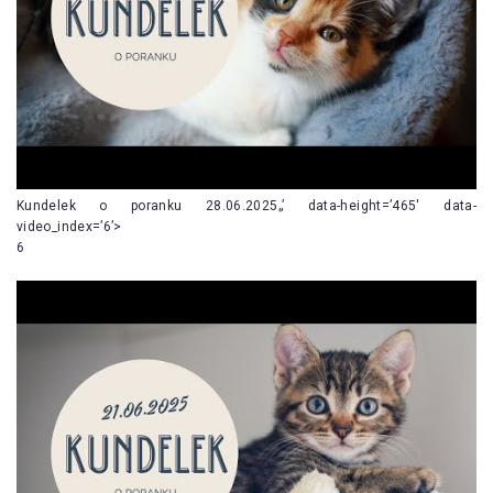
Kundelek o poranku 28.06.2025„’ data-height=’465′ data-
video_index=’6’>
6