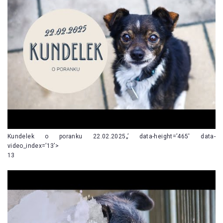
Kundelek o poranku 22.02.2025„’ data-height=’465′ data-
video_index=’13’>
13