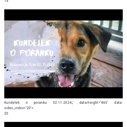
19
Kundelek o poranku 02.11.2024„’ data-height=’465′ data-
video_index=’20’>
20