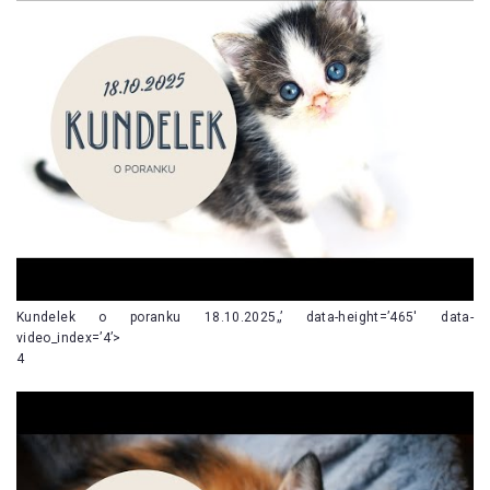
Kundelek o poranku 18.10.2025„’ data-height=’465′ data-
video_index=’4’>
4