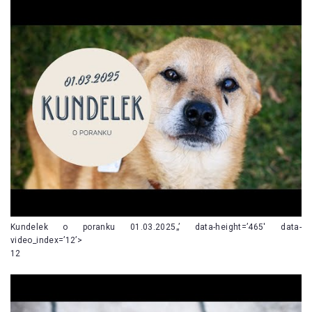
Kundelek o poranku 01.03.2025„’ data-height=’465′ data-
video_index=’12’>
12