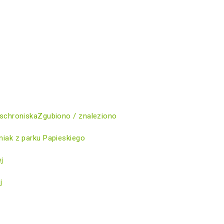
schroniska
Zgubiono / znaleziono
iak z parku Papieskiego
ej
j