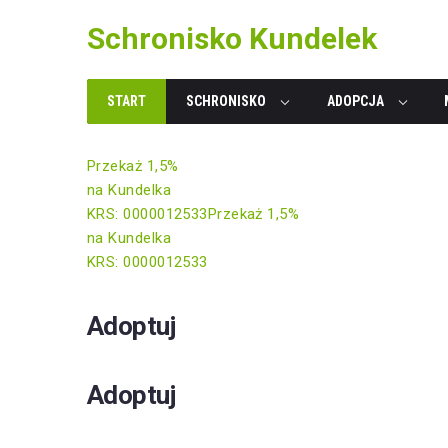
Skip
Schronisko Kundelek
to
content
START
SCHRONISKO
ADOPCJA
Przekaż 1,5%
na Kundelka
KRS: 0000012533
Przekaż 1,5%
na Kundelka
KRS: 0000012533
Adoptuj
Adoptuj