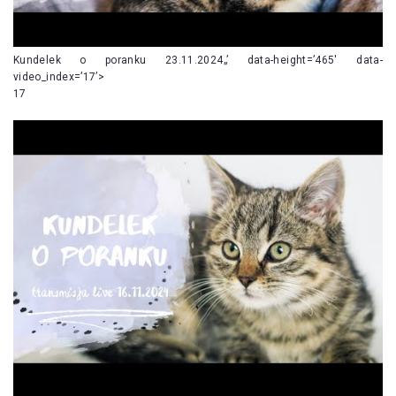
Kundelek o poranku 23.11.2024„’ data-height=’465′ data-
video_index=’17’>
17