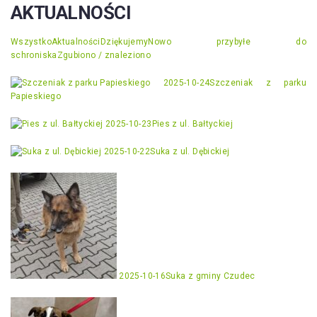
AKTUALNOŚCI
Wszystko
Aktualności
Dziękujemy
Nowo przybyłe do
schroniska
Zgubiono / znaleziono
2025-10-24
Szczeniak z parku
Papieskiego
2025-10-23
Pies z ul. Bałtyckiej
2025-10-22
Suka z ul. Dębickiej
2025-10-16
Suka z gminy Czudec