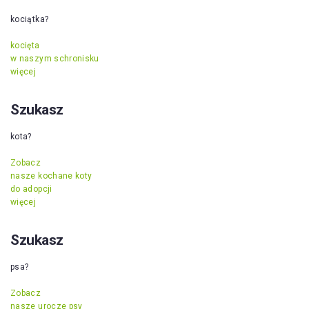
kociątka?
kocięta
w naszym schronisku
więcej
Szukasz
kota?
Zobacz
nasze kochane koty
do adopcji
więcej
Szukasz
psa?
Zobacz
nasze urocze psy