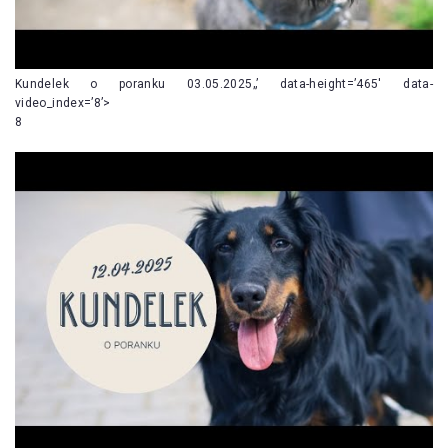
Kundelek o poranku 03.05.2025„’ data-height=’465′ data-
video_index=’8’>
8