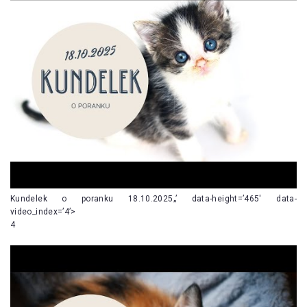
Kundelek o poranku 18.10.2025„’ data-height=’465′ data-
video_index=’4’>
4