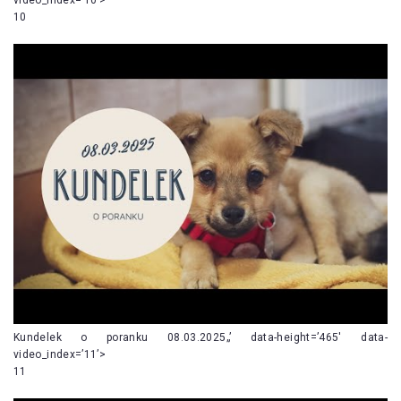
10
Kundelek o poranku 08.03.2025„’ data-height=’465′ data-
video_index=’11’>
11