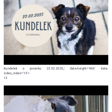
Kundelek o poranku 22.02.2025„’ data-height=’465′ data-
video_index=’13’>
13