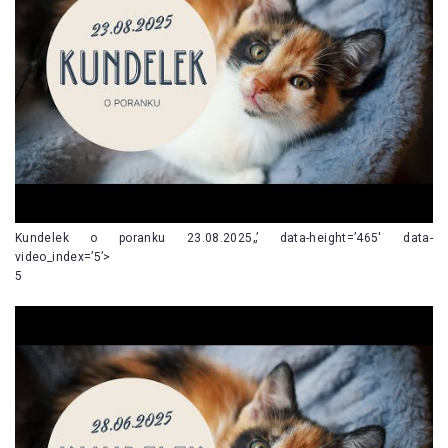
Kundelek o poranku 23.08.2025„’ data-height=’465′ data-
video_index=’5’>
5