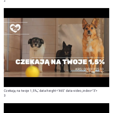
2
Czekają na twoje 1,5%„’ data-height=’465′ data-video_index=’3’>
3