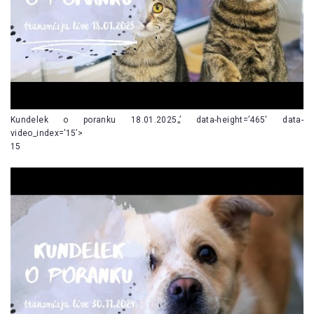
Kundelek o poranku 18.01.2025„’ data-height=’465′ data-
video_index=’15’>
15