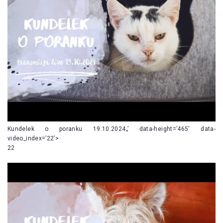
Kundelek o poranku 19.10.2024„’ data-height=’465′ data-
video_index=’22’>
22