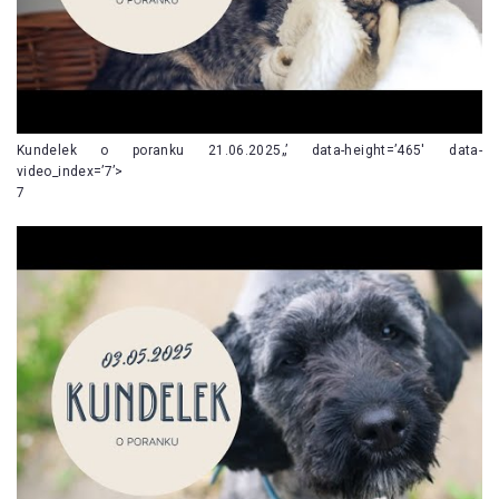
Kundelek o poranku 21.06.2025„’ data-height=’465′ data-
video_index=’7’>
7