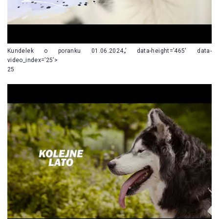
Kundelek o poranku 01.06.2024„’ data-height=’465′ data-
video_index=’25’>
25