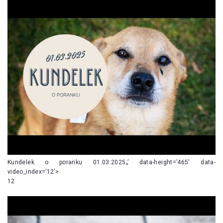
Kundelek o poranku 01.03.2025„’ data-height=’465′ data-
video_index=’12’>
12