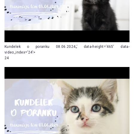
Kundelek o poranku 08.06.2024„’ data-height=’465′ data-
video_index=’24’>
24