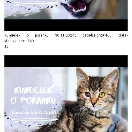
Kundelek o poranku 30.11.2024„’ data-height=’465′ data-
video_index=’16’>
16