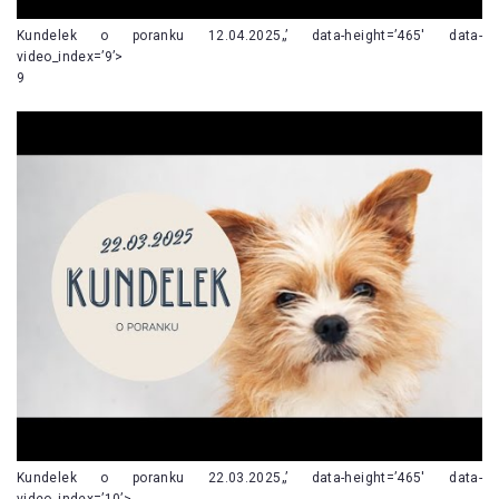
Kundelek o poranku 12.04.2025„’ data-height=’465′ data-
video_index=’9’>
9
Kundelek o poranku 22.03.2025„’ data-height=’465′ data-
video_index=’10’>