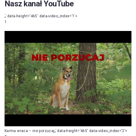
Nasz kanał YouTube
„’ data-height=’465′ data-video_index=’1’>
1
Karma wraca – nie porzucaj„’ data-height=’465′ data-video_index=’2’>