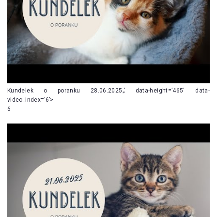
Kundelek o poranku 28.06.2025„’ data-height=’465′ data-
video_index=’6’>
6