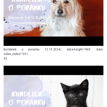
Kundelek o poranku 12.10.2024„’ data-height=’465′ data-
video_index=’23’>
23