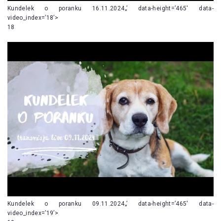
Kundelek o poranku 16.11.2024„’ data-height=’465′ data-
video_index=’18’>
18
Kundelek o poranku 09.11.2024„’ data-height=’465′ data-
video_index=’19’>