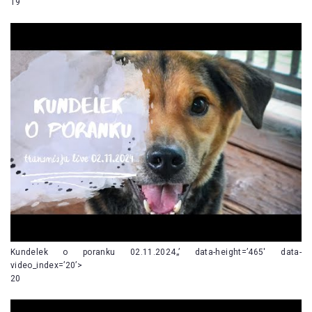
19
Kundelek o poranku 02.11.2024„’ data-height=’465′ data-
video_index=’20’>
20