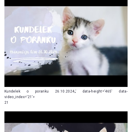
Kundelek o poranku 26.10.2024„’ data-height=’465′ data-
video_index=’21’>
21