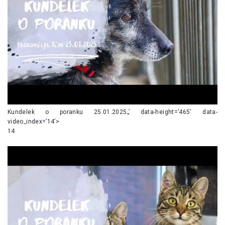
Kundelek o poranku 25.01.2025„’ data-height=’465′ data-
video_index=’14’>
14