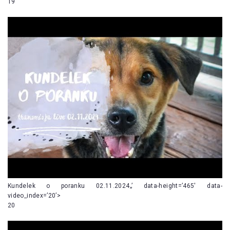
19
Kundelek o poranku 02.11.2024„’ data-height=’465′ data-
video_index=’20’>
20