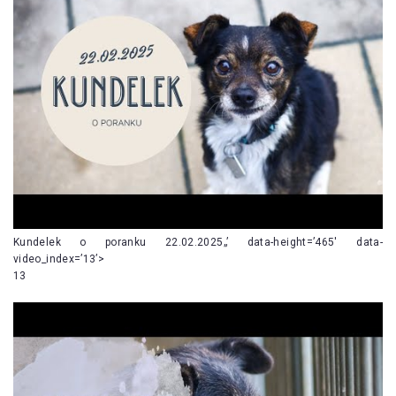
Kundelek o poranku 22.02.2025„’ data-height=’465′ data-
video_index=’13’>
13