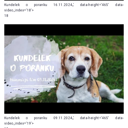
Kundelek o poranku 16.11.2024„’ data-height=’465′ data-
video_index=’18’>
18
Kundelek o poranku 09.11.2024„’ data-height=’465′ data-
video_index=’19’>