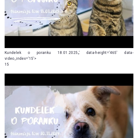
Kundelek o poranku 18.01.2025„’ data-height=’465′ data-
video_index=’15’>
15