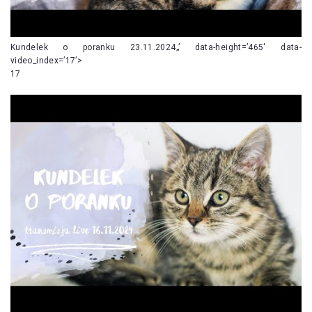
Kundelek o poranku 23.11.2024„’ data-height=’465′ data-
video_index=’17’>
17