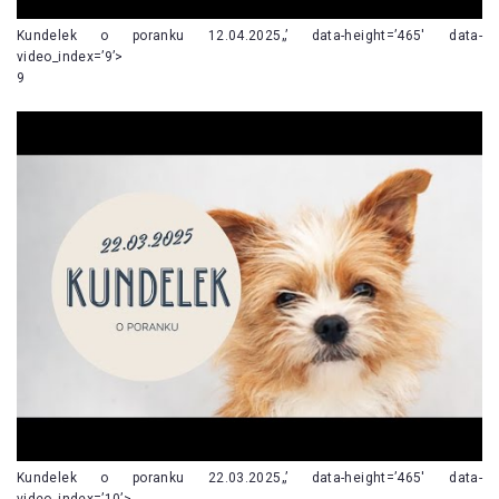
Kundelek o poranku 12.04.2025„’ data-height=’465′ data-
video_index=’9’>
9
Kundelek o poranku 22.03.2025„’ data-height=’465′ data-
video_index=’10’>