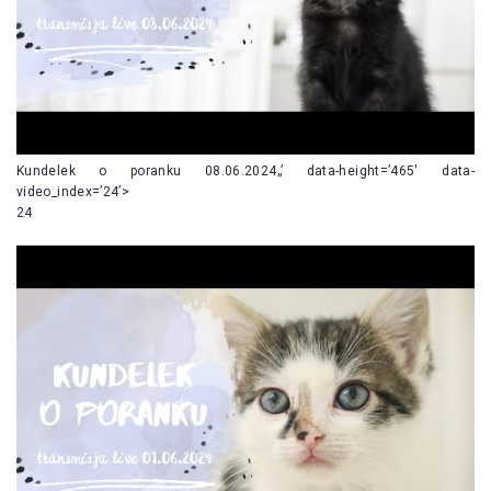
Kundelek o poranku 08.06.2024„’ data-height=’465′ data-
video_index=’24’>
24