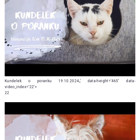
Kundelek o poranku 19.10.2024„’ data-height=’465′ data-
video_index=’22’>
22