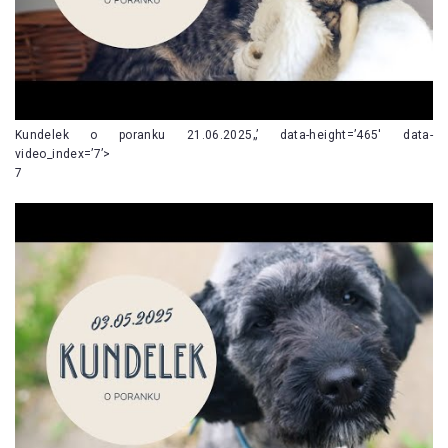
Kundelek o poranku 21.06.2025„’ data-height=’465′ data-
video_index=’7’>
7