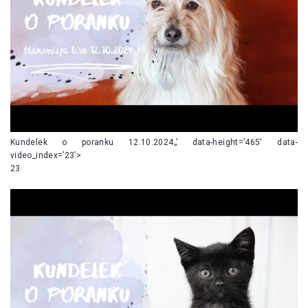
Kundelek o poranku 12.10.2024„’ data-height=’465′ data-
video_index=’23’>
23