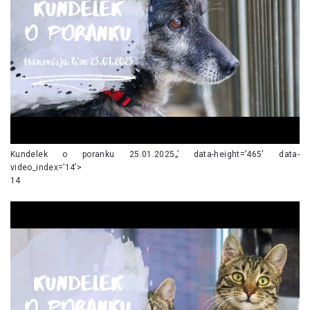
Kundelek o poranku 25.01.2025„’ data-height=’465′ data-
video_index=’14’>
14