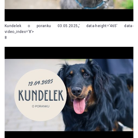
Kundelek o poranku 03.05.2025„’ data-height=’465′ data-
video_index=’8’>
8