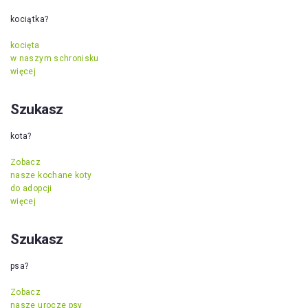
kociątka?
kocięta
w naszym schronisku
więcej
Szukasz
kota?
Zobacz
nasze kochane koty
do adopcji
więcej
Szukasz
psa?
Zobacz
nasze urocze psy