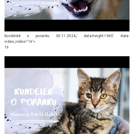
Kundelek o poranku 30.11.2024„’ data-height=’465′ data-
video_index=’16’>
16