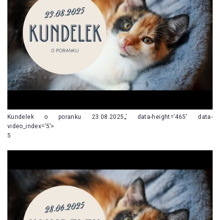
Kundelek o poranku 23.08.2025„’ data-height=’465′ data-
video_index=’5’>
5