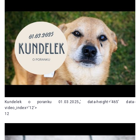
Kundelek o poranku 01.03.2025„’ data-height=’465′ data-
video_index=’12’>
12