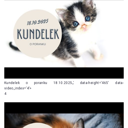
Kundelek o poranku 18.10.2025„’ data-height=’465′ data-
video_index=’4’>
4