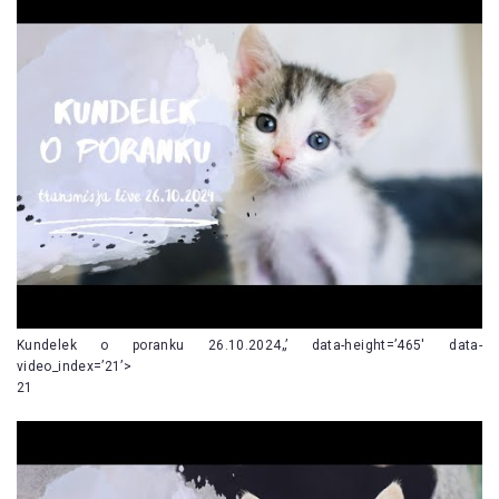
Kundelek o poranku 26.10.2024„’ data-height=’465′ data-
video_index=’21’>
21