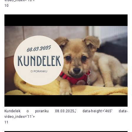
10
Kundelek o poranku 08.03.2025„’ data-height=’465′ data-
video_index=’11’>
11