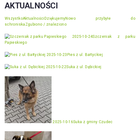
AKTUALNOŚCI
Wszystko
Aktualności
Dziękujemy
Nowo przybyłe do
schroniska
Zgubiono / znaleziono
2025-10-24
Szczeniak z parku
Papieskiego
2025-10-23
Pies z ul. Bałtyckiej
2025-10-22
Suka z ul. Dębickiej
2025-10-16
Suka z gminy Czudec