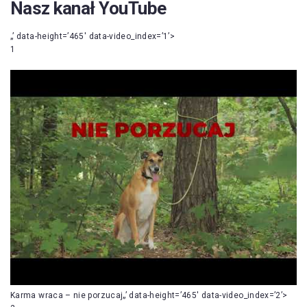
Nasz kanał YouTube
„’ data-height=’465′ data-video_index=’1’>
1
Karma wraca – nie porzucaj„’ data-height=’465′ data-video_index=’2’>