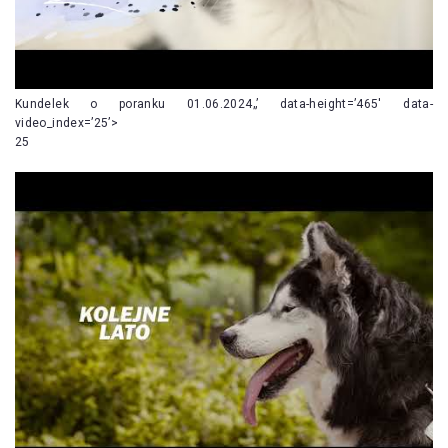
Kundelek o poranku 01.06.2024„’ data-height=’465′ data-
video_index=’25’>
25