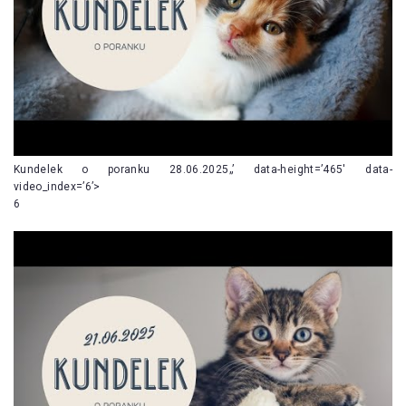
Kundelek o poranku 28.06.2025„’ data-height=’465′ data-
video_index=’6’>
6