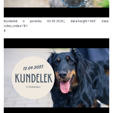
Kundelek o poranku 03.05.2025„’ data-height=’465′ data-
video_index=’8’>
8