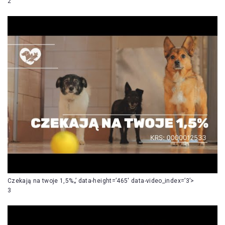
2
Czekają na twoje 1,5%„’ data-height=’465′ data-video_index=’3’>
3