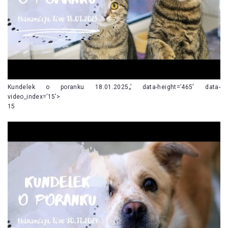
Kundelek o poranku 18.01.2025„’ data-height=’465′ data-
video_index=’15’>
15