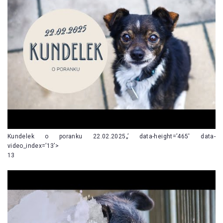
Kundelek o poranku 22.02.2025„’ data-height=’465′ data-
video_index=’13’>
13