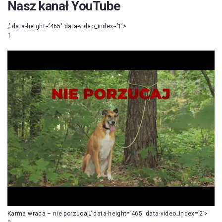
Nasz kanał YouTube
„’ data-height=’465′ data-video_index=’1’>
1
Karma wraca – nie porzucaj„’ data-height=’465′ data-video_index=’2’>