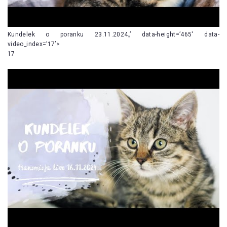
Kundelek o poranku 23.11.2024„’ data-height=’465′ data-
video_index=’17’>
17