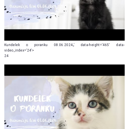
Kundelek o poranku 08.06.2024„’ data-height=’465′ data-
video_index=’24’>
24