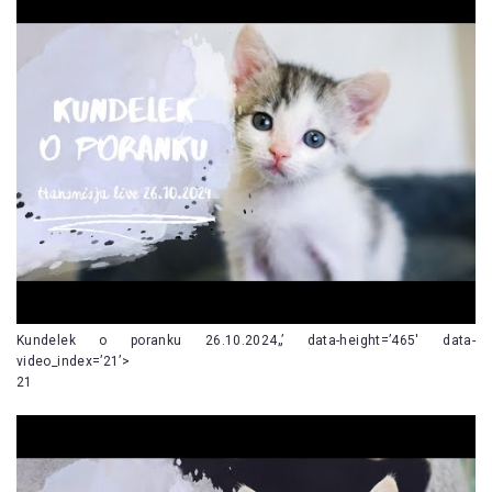
Kundelek o poranku 26.10.2024„’ data-height=’465′ data-
video_index=’21’>
21