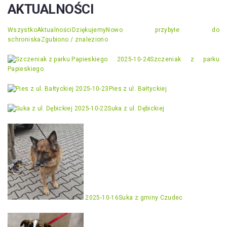
AKTUALNOŚCI
Wszystko
Aktualności
Dziękujemy
Nowo przybyłe do
schroniska
Zgubiono / znaleziono
2025-10-24
Szczeniak z parku
Papieskiego
2025-10-23
Pies z ul. Bałtyckiej
2025-10-22
Suka z ul. Dębickiej
2025-10-16
Suka z gminy Czudec