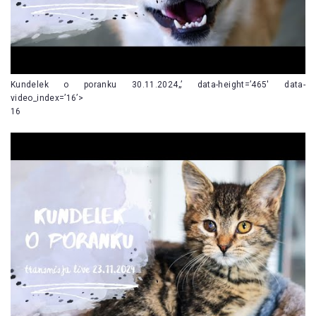
Kundelek o poranku 30.11.2024„’ data-height=’465′ data-
video_index=’16’>
16