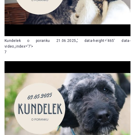
Kundelek o poranku 21.06.2025„’ data-height=’465′ data-
video_index=’7’>
7