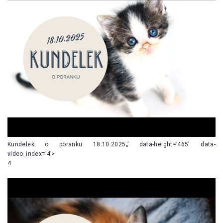
Kundelek o poranku 18.10.2025„’ data-height=’465′ data-
video_index=’4’>
4