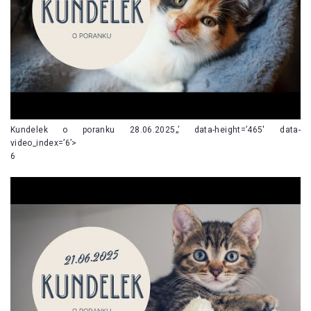
Kundelek o poranku 28.06.2025„’ data-height=’465′ data-
video_index=’6’>
6