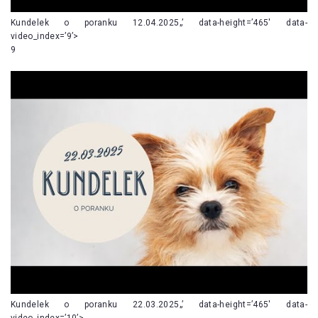
Kundelek o poranku 12.04.2025„’ data-height=’465′ data-
video_index=’9’>
9
Kundelek o poranku 22.03.2025„’ data-height=’465′ data-
video_index=’10’>