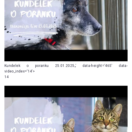
Kundelek o poranku 25.01.2025„’ data-height=’465′ data-
video_index=’14’>
14