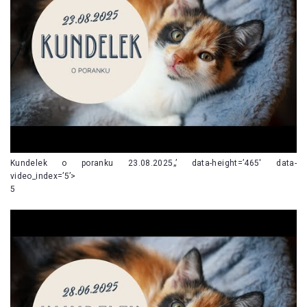
Kundelek o poranku 23.08.2025„’ data-height=’465′ data-
video_index=’5’>
5