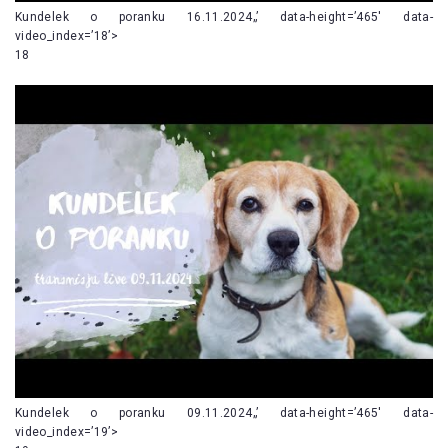
Kundelek o poranku 16.11.2024„’ data-height=’465′ data-
video_index=’18’>
18
Kundelek o poranku 09.11.2024„’ data-height=’465′ data-
video_index=’19’>