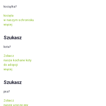
kociątka?
kocięta
w naszym schronisku
więcej
Szukasz
kota?
Zobacz
nasze kochane koty
do adopcji
więcej
Szukasz
psa?
Zobacz
nasze urocze psy