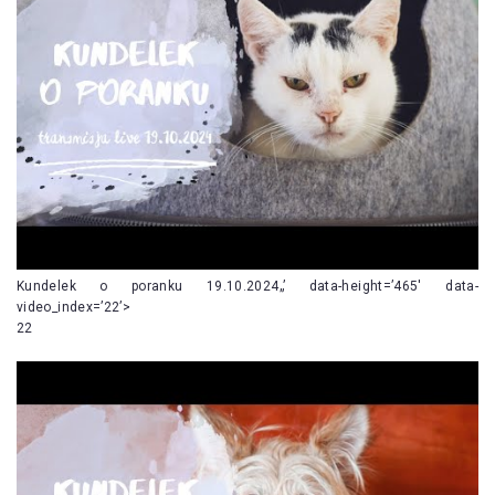
Kundelek o poranku 19.10.2024„’ data-height=’465′ data-
video_index=’22’>
22