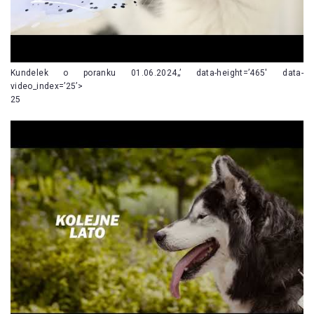
Kundelek o poranku 01.06.2024„’ data-height=’465′ data-
video_index=’25’>
25