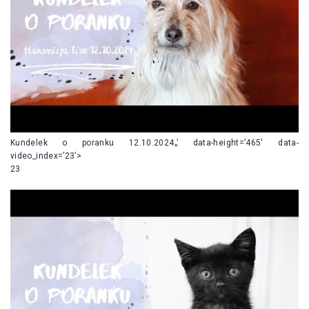
Kundelek o poranku 12.10.2024„’ data-height=’465′ data-
video_index=’23’>
23