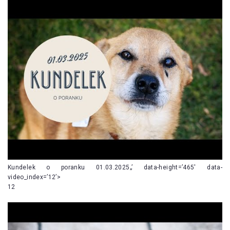
Kundelek o poranku 01.03.2025„’ data-height=’465′ data-
video_index=’12’>
12