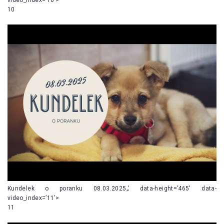
10
Kundelek o poranku 08.03.2025„’ data-height=’465′ data-
video_index=’11’>
11