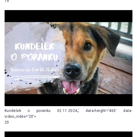
19
Kundelek o poranku 02.11.2024„’ data-height=’465′ data-
video_index=’20’>
20