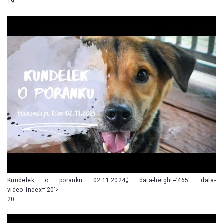
19
Kundelek o poranku 02.11.2024„’ data-height=’465′ data-
video_index=’20’>
20