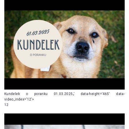
Kundelek o poranku 01.03.2025„’ data-height=’465′ data-
video_index=’12’>
12