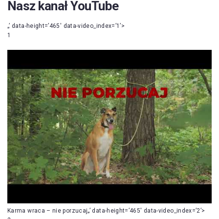
Nasz kanał YouTube
„’ data-height=’465′ data-video_index=’1’>
1
Karma wraca – nie porzucaj„’ data-height=’465′ data-video_index=’2’>