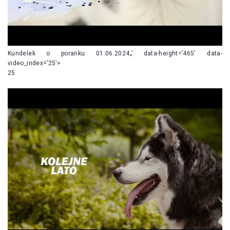
Kundelek o poranku 01.06.2024„’ data-height=’465′ data-
video_index=’25’>
25