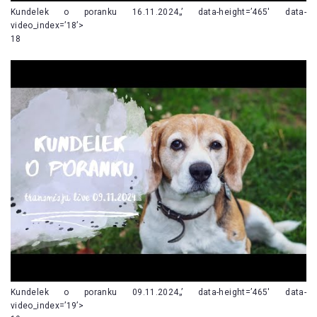
Kundelek o poranku 16.11.2024„’ data-height=’465′ data-
video_index=’18’>
18
Kundelek o poranku 09.11.2024„’ data-height=’465′ data-
video_index=’19’>