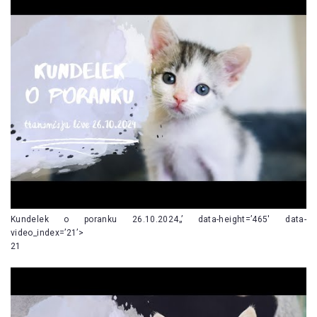
Kundelek o poranku 26.10.2024„’ data-height=’465′ data-
video_index=’21’>
21