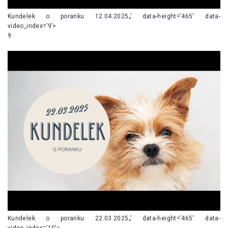
Kundelek o poranku 12.04.2025„’ data-height=’465′ data-
video_index=’9’>
9
Kundelek o poranku 22.03.2025„’ data-height=’465′ data-
video_index=’10’>