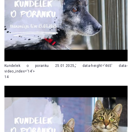
Kundelek o poranku 25.01.2025„’ data-height=’465′ data-
video_index=’14’>
14