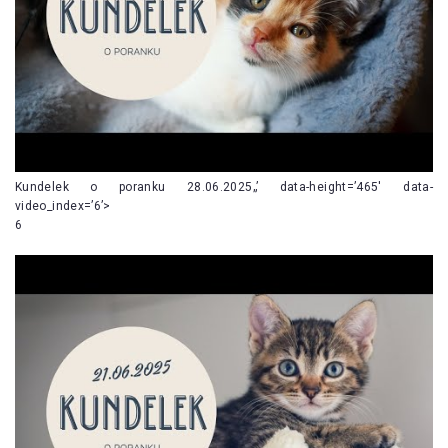
Kundelek o poranku 28.06.2025„’ data-height=’465′ data-
video_index=’6’>
6