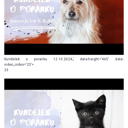
Kundelek o poranku 12.10.2024„’ data-height=’465′ data-
video_index=’23’>
23