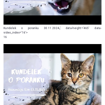
Kundelek o poranku 30.11.2024„’ data-height=’465′ data-
video_index=’16’>
16