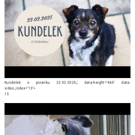
Kundelek o poranku 22.02.2025„’ data-height=’465′ data-
video_index=’13’>
13