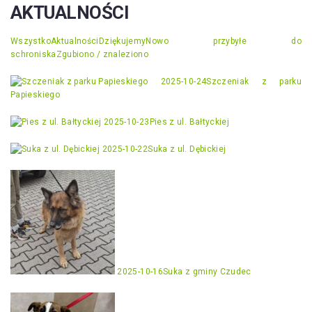
AKTUALNOŚCI
Wszystko
Aktualności
Dziękujemy
Nowo przybyłe do
schroniska
Zgubiono / znaleziono
2025-10-24
Szczeniak z parku
Papieskiego
2025-10-23
Pies z ul. Bałtyckiej
2025-10-22
Suka z ul. Dębickiej
2025-10-16
Suka z gminy Czudec