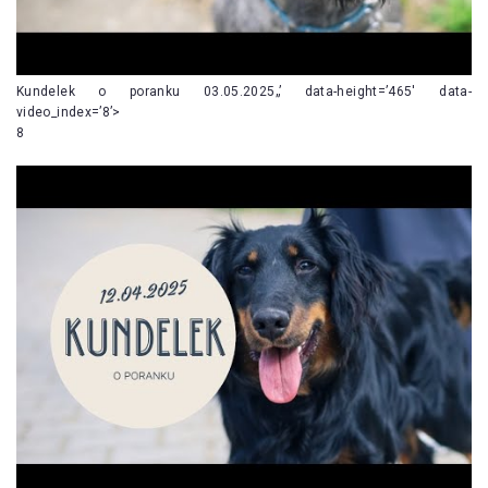
Kundelek o poranku 03.05.2025„’ data-height=’465′ data-
video_index=’8’>
8