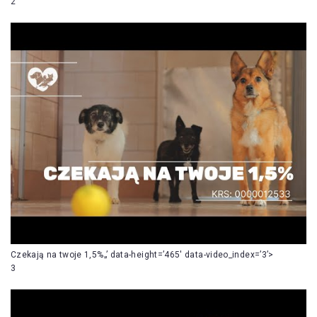
2
Czekają na twoje 1,5%„’ data-height=’465′ data-video_index=’3’>
3