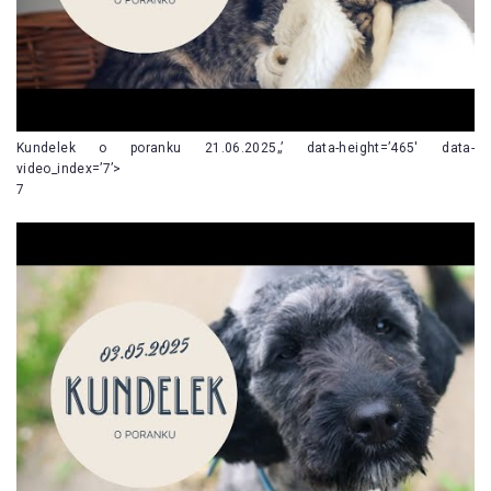
Kundelek o poranku 21.06.2025„’ data-height=’465′ data-
video_index=’7’>
7