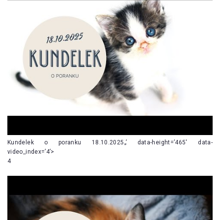
Kundelek o poranku 18.10.2025„’ data-height=’465′ data-
video_index=’4’>
4