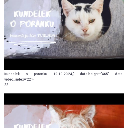
Kundelek o poranku 19.10.2024„’ data-height=’465′ data-
video_index=’22’>
22