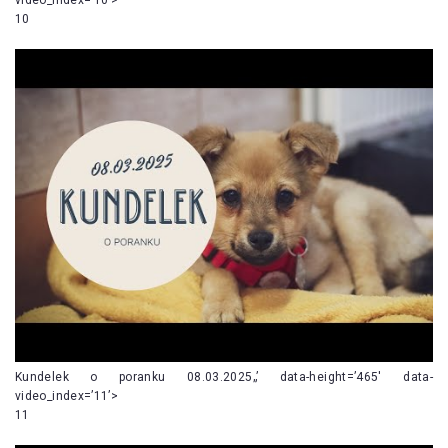
10
Kundelek o poranku 08.03.2025„’ data-height=’465′ data-
video_index=’11’>
11