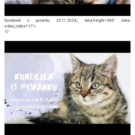
Kundelek o poranku 23.11.2024„’ data-height=’465′ data-
video_index=’17’>
17