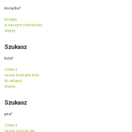
kociątka?
kocięta
w naszym schronisku
więcej
Szukasz
kota?
Zobacz
nasze kochane koty
do adopcji
więcej
Szukasz
psa?
Zobacz
nasze urocze psy