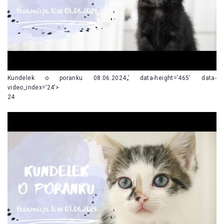
Kundelek o poranku 08.06.2024„’ data-height=’465′ data-
video_index=’24’>
24