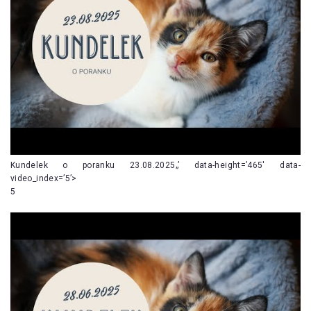
Kundelek o poranku 23.08.2025„’ data-height=’465′ data-
video_index=’5’>
5