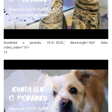
Kundelek o poranku 18.01.2025„’ data-height=’465′ data-
video_index=’15’>
15