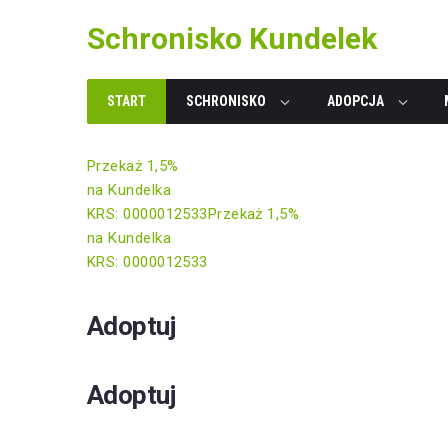
Skip
Schronisko Kundelek
to
content
START
SCHRONISKO
ADOPCJA
Przekaż 1,5%
na Kundelka
KRS: 0000012533
Przekaż 1,5%
na Kundelka
KRS: 0000012533
Adoptuj
Adoptuj