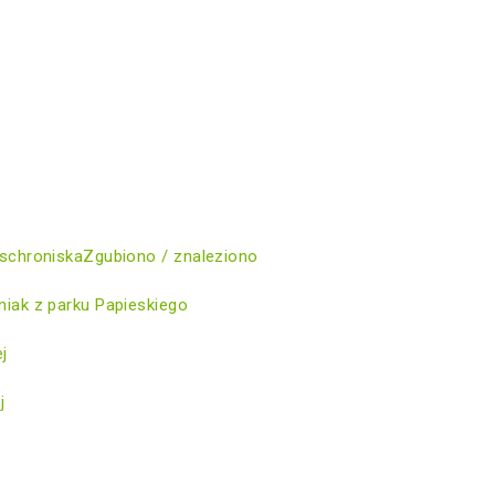
schroniska
Zgubiono / znaleziono
iak z parku Papieskiego
ej
j