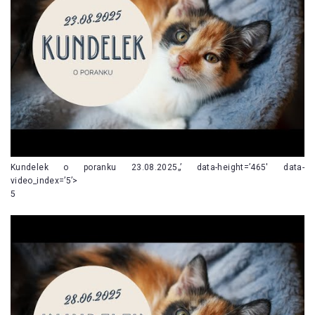
Kundelek o poranku 23.08.2025„’ data-height=’465′ data-
video_index=’5’>
5