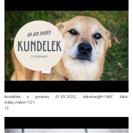
Kundelek o poranku 01.03.2025„’ data-height=’465′ data-
video_index=’12’>
12