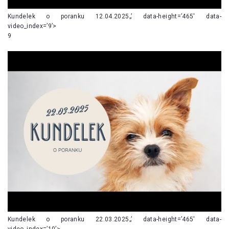
Kundelek o poranku 12.04.2025„’ data-height=’465′ data-
video_index=’9’>
9
Kundelek o poranku 22.03.2025„’ data-height=’465′ data-
video_index=’10’>