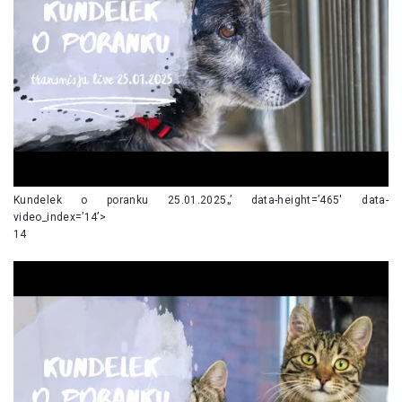
Kundelek o poranku 25.01.2025„’ data-height=’465′ data-
video_index=’14’>
14