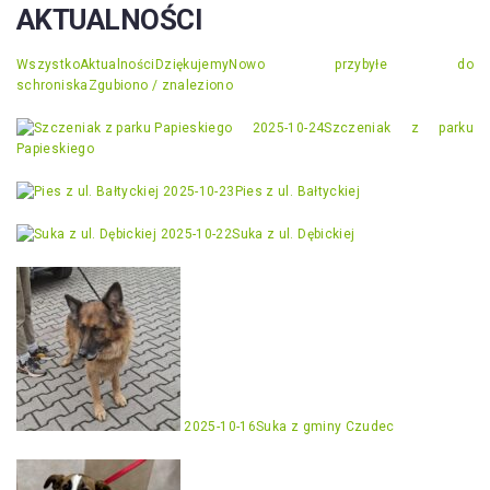
AKTUALNOŚCI
Wszystko
Aktualności
Dziękujemy
Nowo przybyłe do
schroniska
Zgubiono / znaleziono
2025-10-24
Szczeniak z parku
Papieskiego
2025-10-23
Pies z ul. Bałtyckiej
2025-10-22
Suka z ul. Dębickiej
2025-10-16
Suka z gminy Czudec