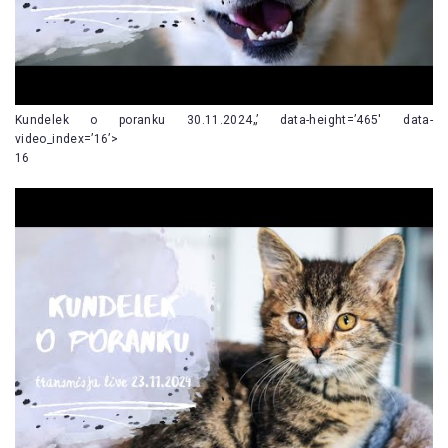
Kundelek o poranku 30.11.2024„’ data-height=’465′ data-
video_index=’16’>
16