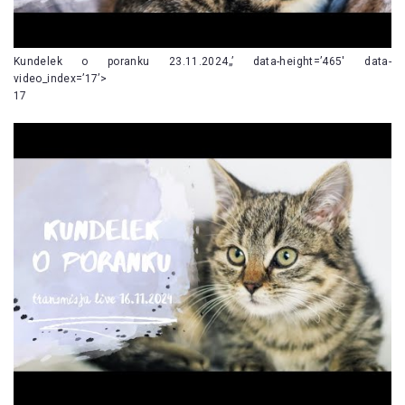
Kundelek o poranku 23.11.2024„’ data-height=’465′ data-
video_index=’17’>
17