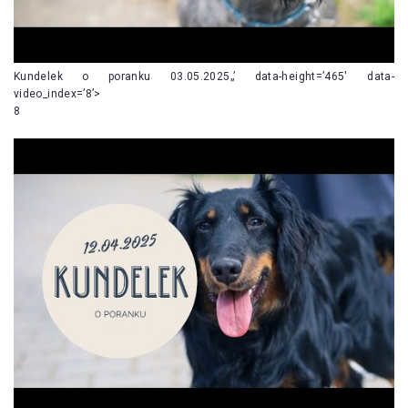
Kundelek o poranku 03.05.2025„’ data-height=’465′ data-
video_index=’8’>
8