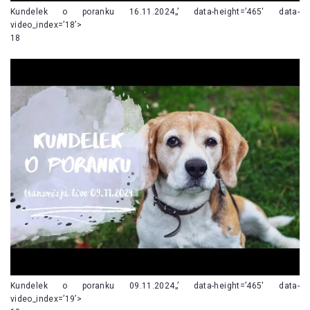
Kundelek o poranku 16.11.2024„’ data-height=’465′ data-
video_index=’18’>
18
Kundelek o poranku 09.11.2024„’ data-height=’465′ data-
video_index=’19’>