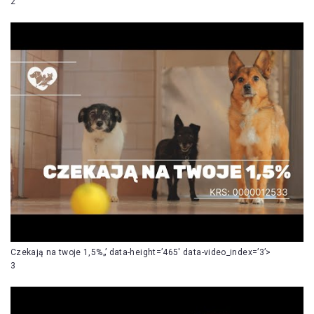
2
Czekają na twoje 1,5%„’ data-height=’465′ data-video_index=’3’>
3