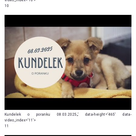
10
Kundelek o poranku 08.03.2025„’ data-height=’465′ data-
video_index=’11’>
11