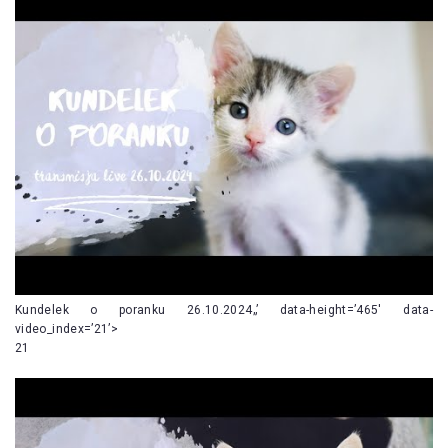
Kundelek o poranku 26.10.2024„’ data-height=’465′ data-
video_index=’21’>
21