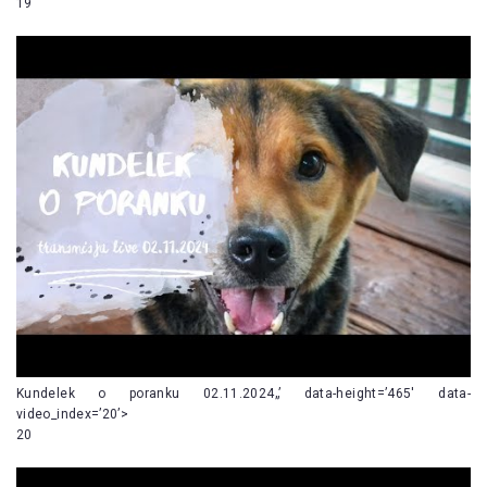
19
Kundelek o poranku 02.11.2024„’ data-height=’465′ data-
video_index=’20’>
20