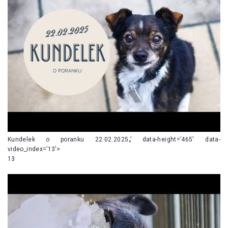
Kundelek o poranku 22.02.2025„’ data-height=’465′ data-
video_index=’13’>
13