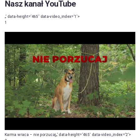
Nasz kanał YouTube
„’ data-height=’465′ data-video_index=’1’>
1
Karma wraca – nie porzucaj„’ data-height=’465′ data-video_index=’2’>