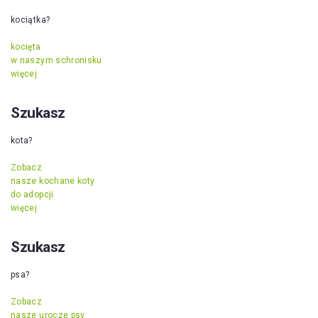
kociątka?
kocięta
w naszym schronisku
więcej
Szukasz
kota?
Zobacz
nasze kochane koty
do adopcji
więcej
Szukasz
psa?
Zobacz
nasze urocze psy