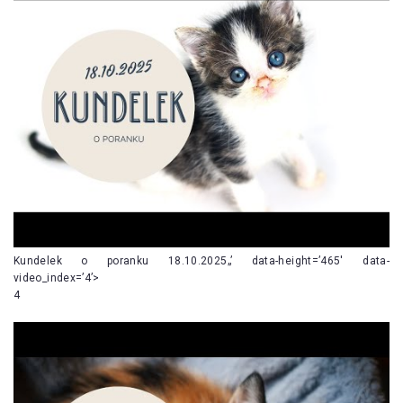
Kundelek o poranku 18.10.2025„’ data-height=’465′ data-
video_index=’4’>
4