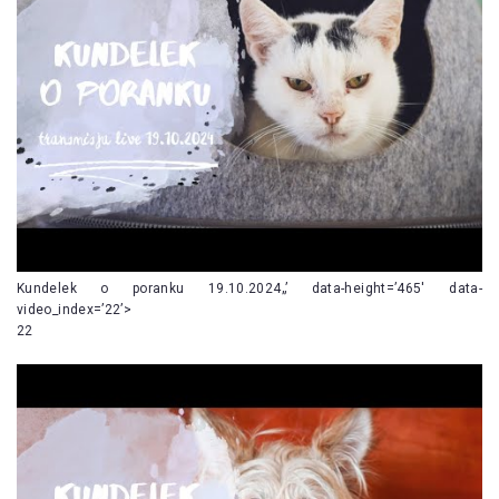
Kundelek o poranku 19.10.2024„’ data-height=’465′ data-
video_index=’22’>
22