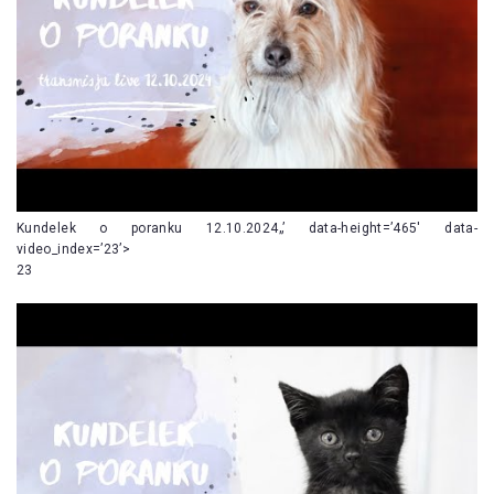
Kundelek o poranku 12.10.2024„’ data-height=’465′ data-
video_index=’23’>
23