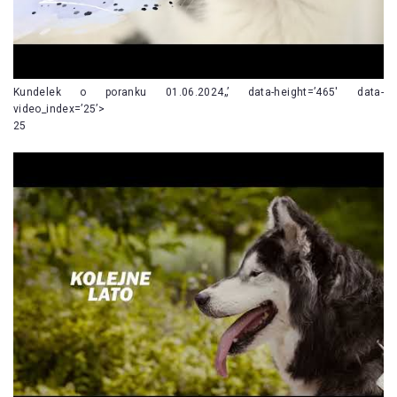
Kundelek o poranku 01.06.2024„’ data-height=’465′ data-
video_index=’25’>
25