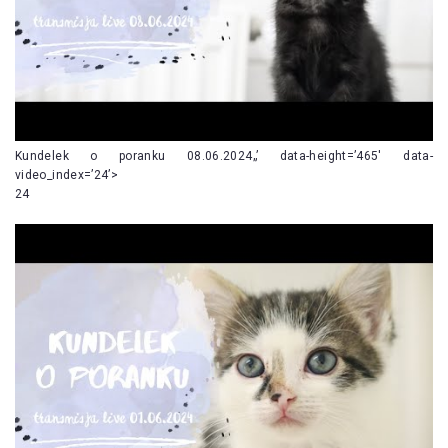
Kundelek o poranku 08.06.2024„’ data-height=’465′ data-
video_index=’24’>
24