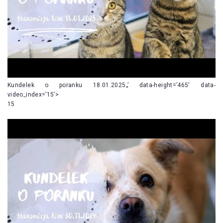
Kundelek o poranku 18.01.2025„’ data-height=’465′ data-
video_index=’15’>
15