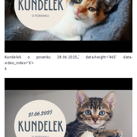
Kundelek o poranku 28.06.2025„’ data-height=’465′ data-
video_index=’6’>
6