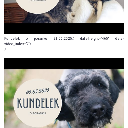
Kundelek o poranku 21.06.2025„’ data-height=’465′ data-
video_index=’7’>
7