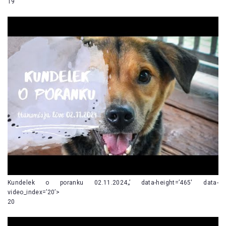
19
Kundelek o poranku 02.11.2024„’ data-height=’465′ data-
video_index=’20’>
20