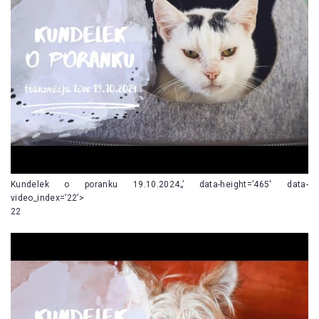
Kundelek o poranku 19.10.2024„’ data-height=’465′ data-
video_index=’22’>
22