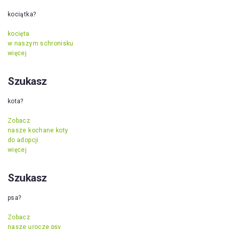
kociątka?
kocięta
w naszym schronisku
więcej
Szukasz
kota?
Zobacz
nasze kochane koty
do adopcji
więcej
Szukasz
psa?
Zobacz
nasze urocze psy