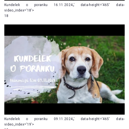
Kundelek o poranku 16.11.2024„’ data-height=’465′ data-
video_index=’18’>
18
Kundelek o poranku 09.11.2024„’ data-height=’465′ data-
video_index=’19’>