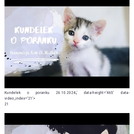
Kundelek o poranku 26.10.2024„’ data-height=’465′ data-
video_index=’21’>
21