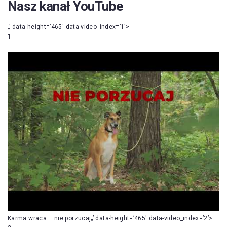
Nasz kanał YouTube
„’ data-height=’465′ data-video_index=’1’>
1
Karma wraca – nie porzucaj„’ data-height=’465′ data-video_index=’2’>