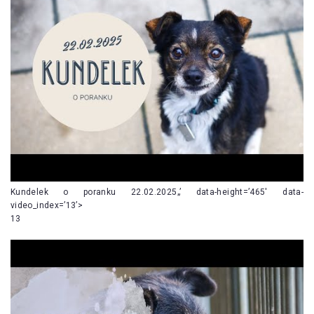
Kundelek o poranku 22.02.2025„’ data-height=’465′ data-
video_index=’13’>
13