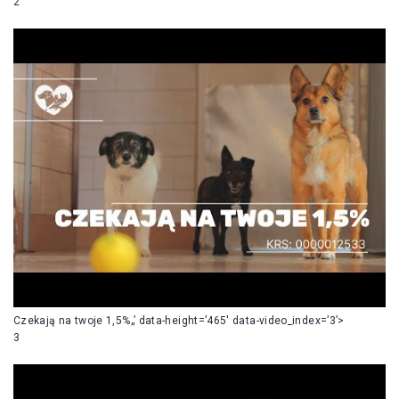
2
Czekają na twoje 1,5%„’ data-height=’465′ data-video_index=’3’>
3