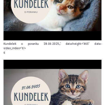
Kundelek o poranku 28.06.2025„’ data-height=’465′ data-
video_index=’6’>
6