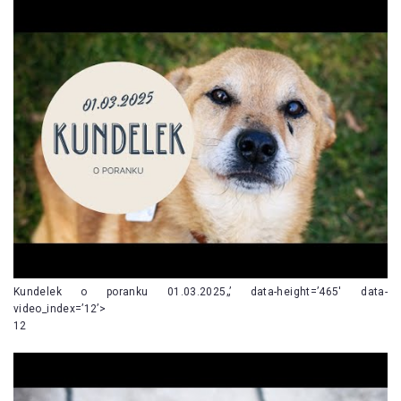
Kundelek o poranku 01.03.2025„’ data-height=’465′ data-
video_index=’12’>
12