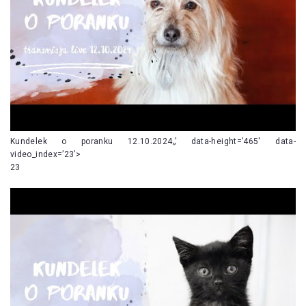
Kundelek o poranku 12.10.2024„’ data-height=’465′ data-
video_index=’23’>
23