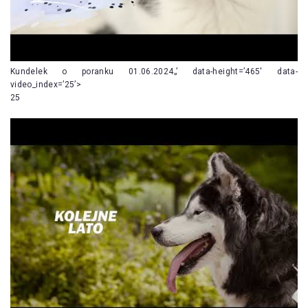
Kundelek o poranku 01.06.2024„’ data-height=’465′ data-
video_index=’25’>
25