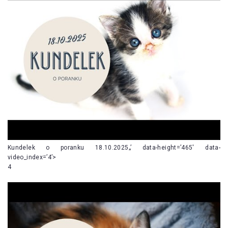
Kundelek o poranku 18.10.2025„’ data-height=’465′ data-
video_index=’4’>
4