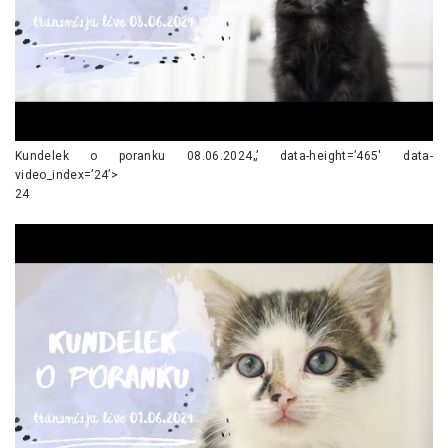
Kundelek o poranku 08.06.2024„’ data-height=’465′ data-
video_index=’24’>
24