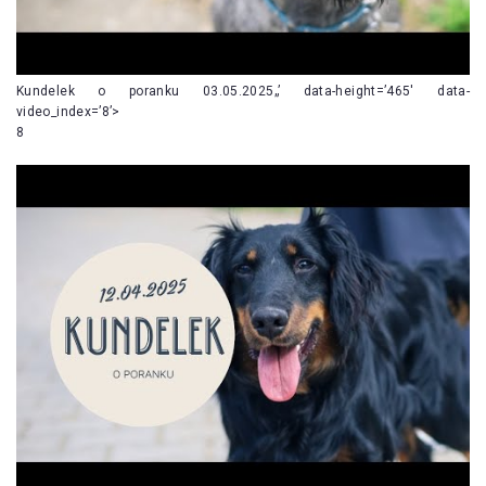
Kundelek o poranku 03.05.2025„’ data-height=’465′ data-
video_index=’8’>
8