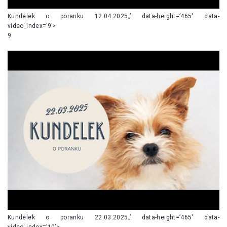
Kundelek o poranku 12.04.2025„’ data-height=’465′ data-
video_index=’9’>
9
Kundelek o poranku 22.03.2025„’ data-height=’465′ data-
video_index=’10’>