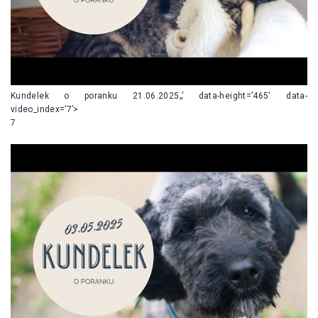
Kundelek o poranku 21.06.2025„’ data-height=’465′ data-
video_index=’7’>
7