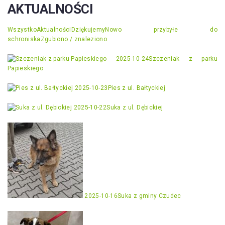
AKTUALNOŚCI
Wszystko
Aktualności
Dziękujemy
Nowo przybyłe do
schroniska
Zgubiono / znaleziono
2025-10-24
Szczeniak z parku
Papieskiego
2025-10-23
Pies z ul. Bałtyckiej
2025-10-22
Suka z ul. Dębickiej
2025-10-16
Suka z gminy Czudec