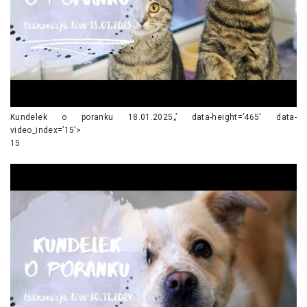
Kundelek o poranku 18.01.2025„’ data-height=’465′ data-
video_index=’15’>
15