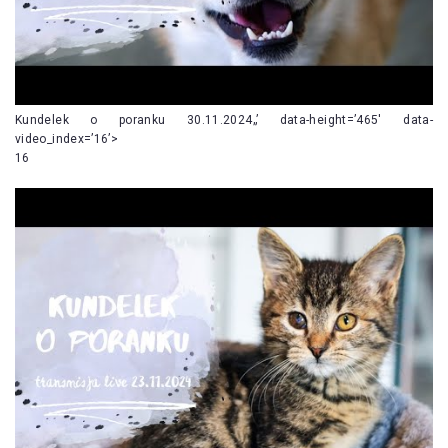
Kundelek o poranku 30.11.2024„’ data-height=’465′ data-
video_index=’16’>
16