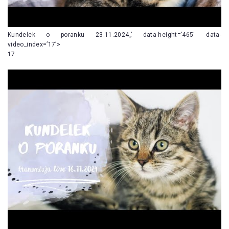
Kundelek o poranku 23.11.2024„’ data-height=’465′ data-
video_index=’17’>
17