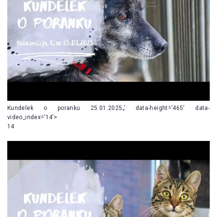
Kundelek o poranku 25.01.2025„’ data-height=’465′ data-
video_index=’14’>
14