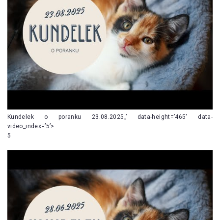
Kundelek o poranku 23.08.2025„’ data-height=’465′ data-
video_index=’5’>
5