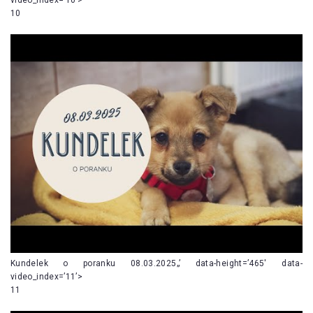
10
Kundelek o poranku 08.03.2025„’ data-height=’465′ data-
video_index=’11’>
11