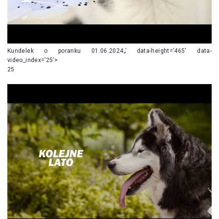
Kundelek o poranku 01.06.2024„’ data-height=’465′ data-
video_index=’25’>
25