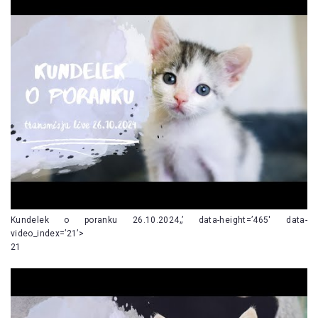
Kundelek o poranku 26.10.2024„’ data-height=’465′ data-
video_index=’21’>
21