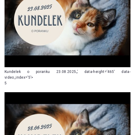
Kundelek o poranku 23.08.2025„’ data-height=’465′ data-
video_index=’5’>
5