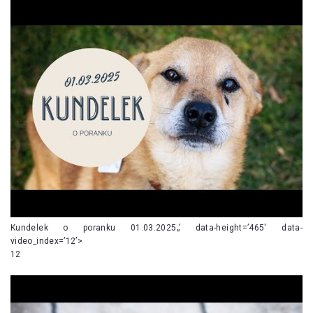
Kundelek o poranku 01.03.2025„’ data-height=’465′ data-
video_index=’12’>
12