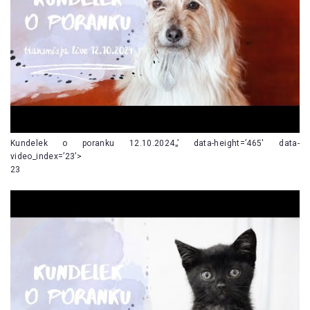
Kundelek o poranku 12.10.2024„’ data-height=’465′ data-
video_index=’23’>
23