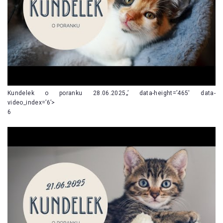
Kundelek o poranku 28.06.2025„’ data-height=’465′ data-
video_index=’6’>
6