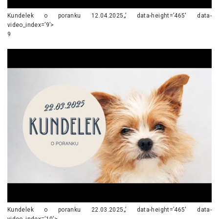
Kundelek o poranku 12.04.2025„’ data-height=’465′ data-
video_index=’9’>
9
Kundelek o poranku 22.03.2025„’ data-height=’465′ data-
video_index=’10’>