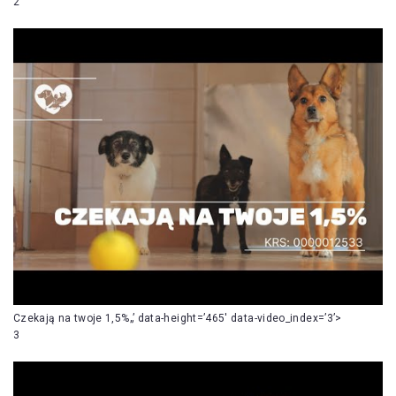
2
Czekają na twoje 1,5%„’ data-height=’465′ data-video_index=’3’>
3