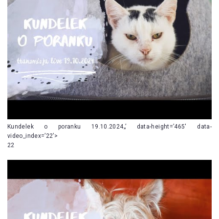
Kundelek o poranku 19.10.2024„’ data-height=’465′ data-
video_index=’22’>
22