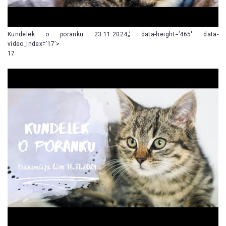
Kundelek o poranku 23.11.2024„’ data-height=’465′ data-
video_index=’17’>
17