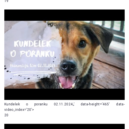
19
Kundelek o poranku 02.11.2024„’ data-height=’465′ data-
video_index=’20’>
20