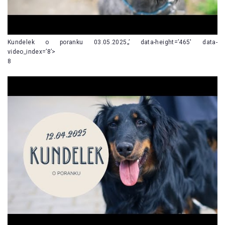
Kundelek o poranku 03.05.2025„’ data-height=’465′ data-
video_index=’8’>
8