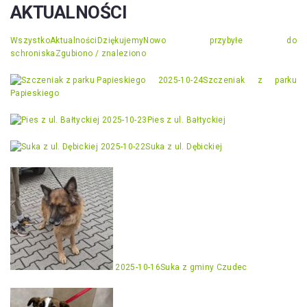
AKTUALNOŚCI
Wszystko
Aktualności
Dziękujemy
Nowo przybyłe do
schroniska
Zgubiono / znaleziono
2025-10-24
Szczeniak z parku
Papieskiego
2025-10-23
Pies z ul. Bałtyckiej
2025-10-22
Suka z ul. Dębickiej
2025-10-16
Suka z gminy Czudec