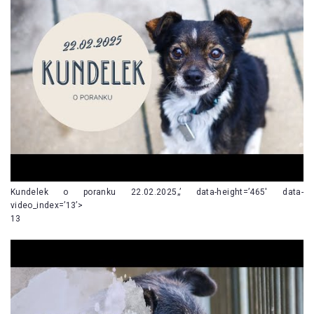
Kundelek o poranku 22.02.2025„’ data-height=’465′ data-
video_index=’13’>
13