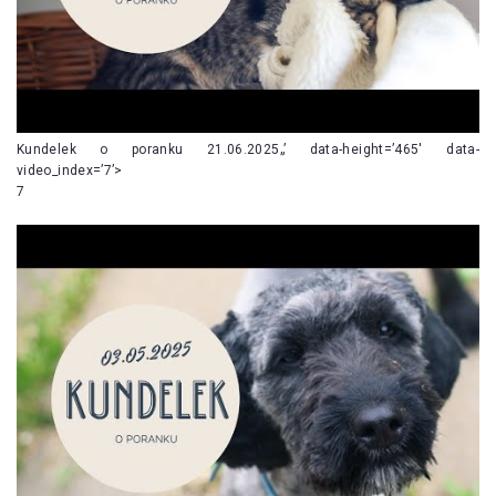
Kundelek o poranku 21.06.2025„’ data-height=’465′ data-
video_index=’7’>
7