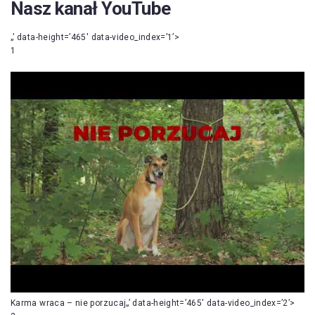
Nasz kanał YouTube
„’ data-height=’465′ data-video_index=’1’>
1
Karma wraca – nie porzucaj„’ data-height=’465′ data-video_index=’2’>