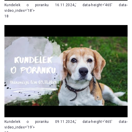
Kundelek o poranku 16.11.2024„’ data-height=’465′ data-
video_index=’18’>
18
Kundelek o poranku 09.11.2024„’ data-height=’465′ data-
video_index=’19’>