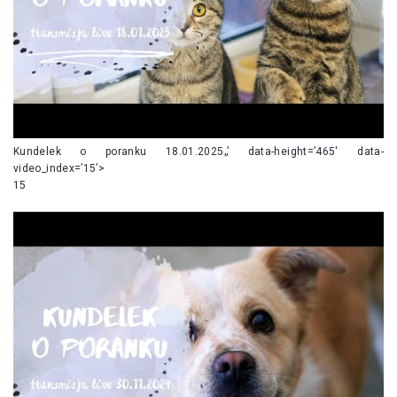
Kundelek o poranku 18.01.2025„’ data-height=’465′ data-
video_index=’15’>
15