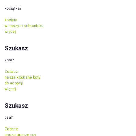
kociątka?
kocięta
w naszym schronisku
więcej
Szukasz
kota?
Zobacz
nasze kochane koty
do adopcji
więcej
Szukasz
psa?
Zobacz
nasze urocze psy