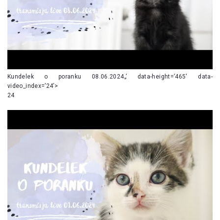
Kundelek o poranku 08.06.2024„’ data-height=’465′ data-
video_index=’24’>
24