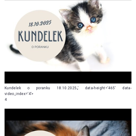
Kundelek o poranku 18.10.2025„’ data-height=’465′ data-
video_index=’4’>
4