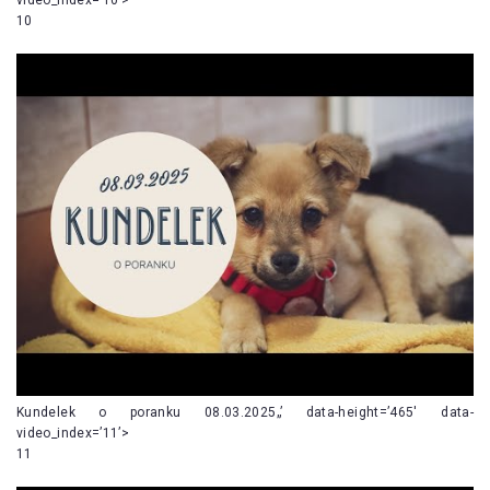
10
Kundelek o poranku 08.03.2025„’ data-height=’465′ data-
video_index=’11’>
11