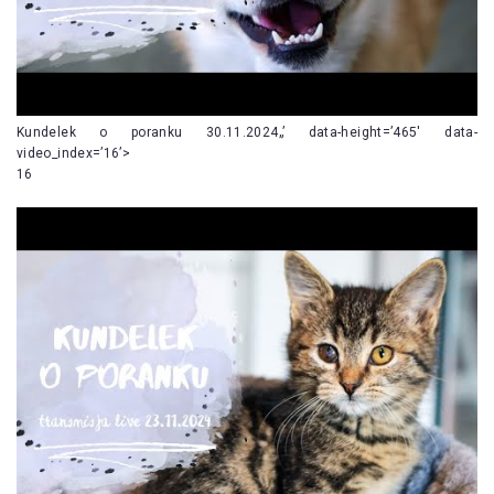
Kundelek o poranku 30.11.2024„’ data-height=’465′ data-
video_index=’16’>
16