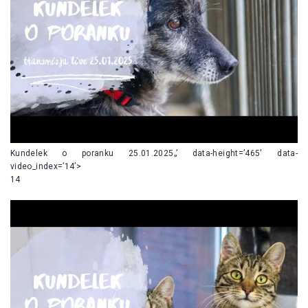
Kundelek o poranku 25.01.2025„’ data-height=’465′ data-
video_index=’14’>
14