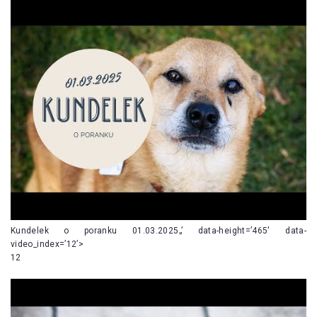
Kundelek o poranku 01.03.2025„’ data-height=’465′ data-
video_index=’12’>
12