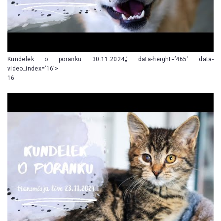
Kundelek o poranku 30.11.2024„’ data-height=’465′ data-
video_index=’16’>
16