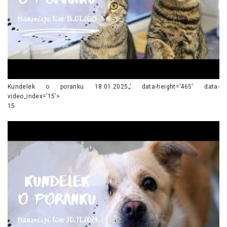
Kundelek o poranku 18.01.2025„’ data-height=’465′ data-
video_index=’15’>
15