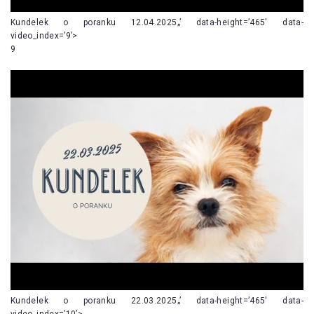
Kundelek o poranku 12.04.2025„’ data-height=’465′ data-
video_index=’9’>
9
Kundelek o poranku 22.03.2025„’ data-height=’465′ data-
video_index=’10’>