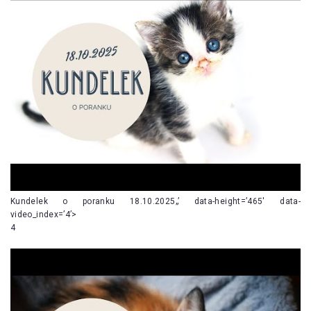
Kundelek o poranku 18.10.2025„’ data-height=’465′ data-
video_index=’4’>
4