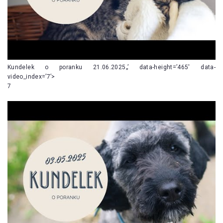
Kundelek o poranku 21.06.2025„’ data-height=’465′ data-
video_index=’7’>
7