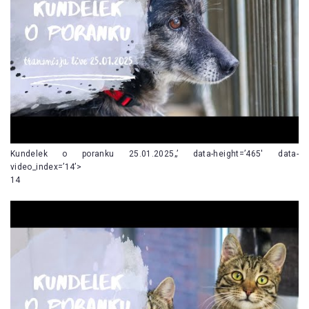
Kundelek o poranku 25.01.2025„’ data-height=’465′ data-
video_index=’14’>
14