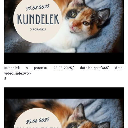
Kundelek o poranku 23.08.2025„’ data-height=’465′ data-
video_index=’5’>
5