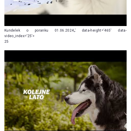
Kundelek o poranku 01.06.2024„’ data-height=’465′ data-
video_index=’25’>
25