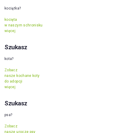
kociątka?
kocięta
w naszym schronisku
więcej
Szukasz
kota?
Zobacz
nasze kochane koty
do adopcji
więcej
Szukasz
psa?
Zobacz
nasze urocze psy