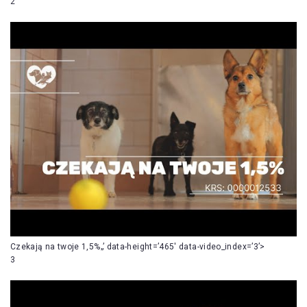
2
Czekają na twoje 1,5%„’ data-height=’465′ data-video_index=’3’>
3