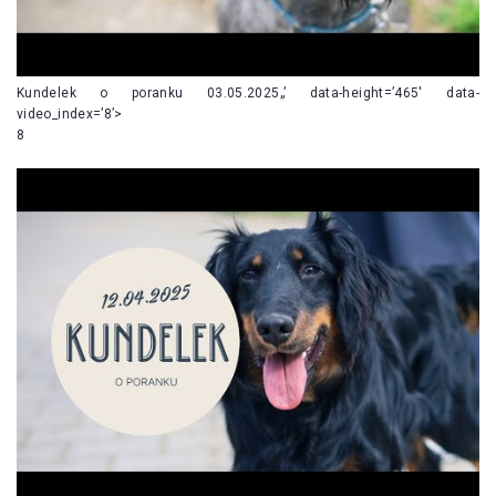
Kundelek o poranku 03.05.2025„’ data-height=’465′ data-
video_index=’8’>
8