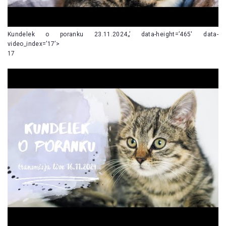
Kundelek o poranku 23.11.2024„’ data-height=’465′ data-
video_index=’17’>
17