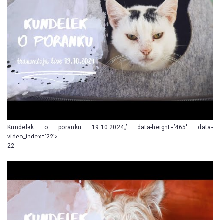
Kundelek o poranku 19.10.2024„’ data-height=’465′ data-
video_index=’22’>
22