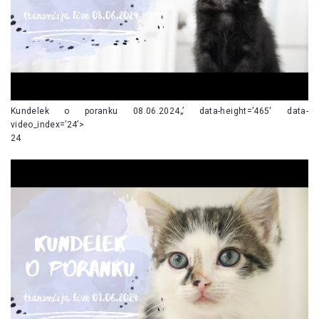
Kundelek o poranku 08.06.2024„’ data-height=’465′ data-
video_index=’24’>
24