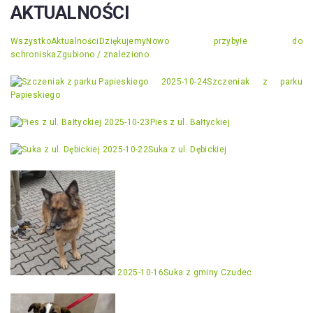
AKTUALNOŚCI
Wszystko
Aktualności
Dziękujemy
Nowo przybyłe do
schroniska
Zgubiono / znaleziono
2025-10-24
Szczeniak z parku
Papieskiego
2025-10-23
Pies z ul. Bałtyckiej
2025-10-22
Suka z ul. Dębickiej
2025-10-16
Suka z gminy Czudec