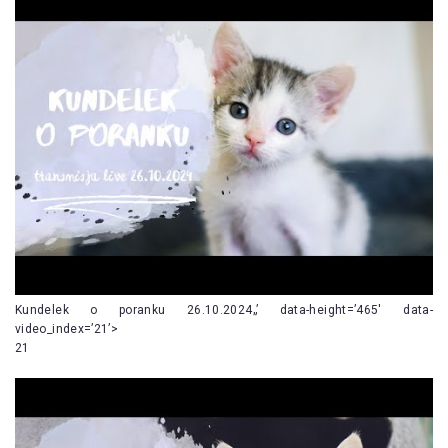
Kundelek o poranku 26.10.2024„’ data-height=’465′ data-
video_index=’21’>
21