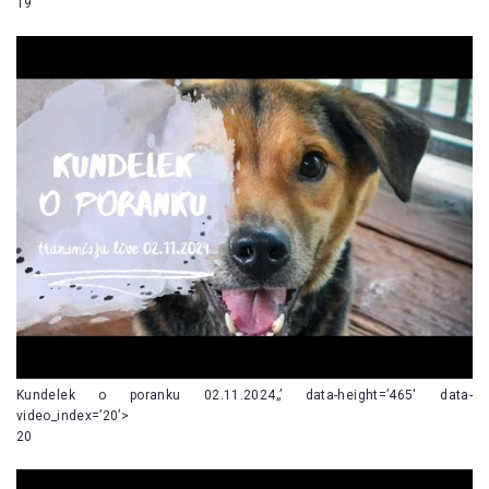
19
Kundelek o poranku 02.11.2024„’ data-height=’465′ data-
video_index=’20’>
20