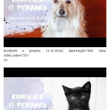
Kundelek o poranku 12.10.2024„’ data-height=’465′ data-
video_index=’23’>
23