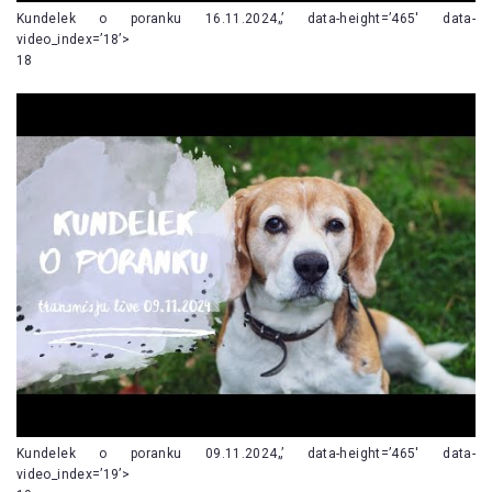
Kundelek o poranku 16.11.2024„’ data-height=’465′ data-
video_index=’18’>
18
Kundelek o poranku 09.11.2024„’ data-height=’465′ data-
video_index=’19’>