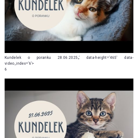
Kundelek o poranku 28.06.2025„’ data-height=’465′ data-
video_index=’6’>
6