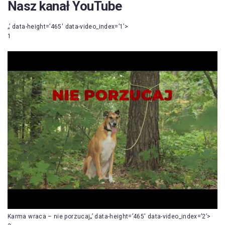
Nasz kanał YouTube
„’ data-height=’465′ data-video_index=’1’>
1
Karma wraca – nie porzucaj„’ data-height=’465′ data-video_index=’2’>