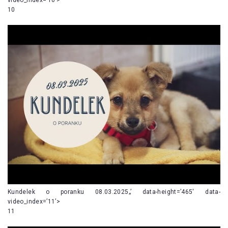
10
Kundelek o poranku 08.03.2025„’ data-height=’465′ data-
video_index=’11’>
11