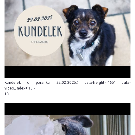
Kundelek o poranku 22.02.2025„’ data-height=’465′ data-
video_index=’13’>
13