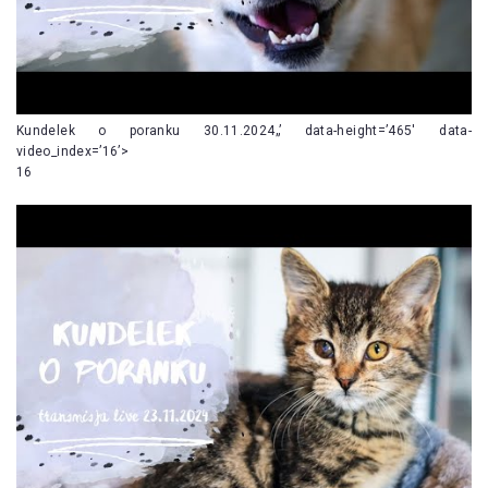
Kundelek o poranku 30.11.2024„’ data-height=’465′ data-
video_index=’16’>
16