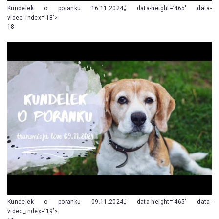
Kundelek o poranku 16.11.2024„’ data-height=’465′ data-
video_index=’18’>
18
Kundelek o poranku 09.11.2024„’ data-height=’465′ data-
video_index=’19’>