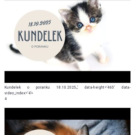
Kundelek o poranku 18.10.2025„’ data-height=’465′ data-
video_index=’4’>
4