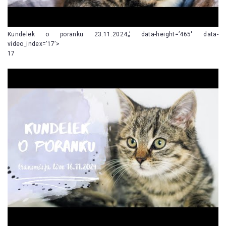
Kundelek o poranku 23.11.2024„’ data-height=’465′ data-
video_index=’17’>
17