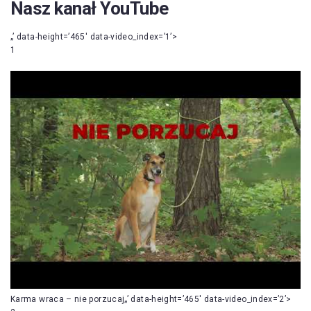
Nasz kanał YouTube
„’ data-height=’465′ data-video_index=’1’>
1
Karma wraca – nie porzucaj„’ data-height=’465′ data-video_index=’2’>