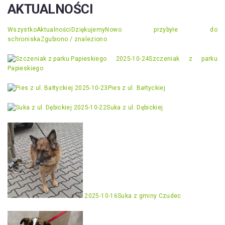
AKTUALNOŚCI
Wszystko
Aktualności
Dziękujemy
Nowo przybyłe do
schroniska
Zgubiono / znaleziono
2025-10-24
Szczeniak z parku
Papieskiego
2025-10-23
Pies z ul. Bałtyckiej
2025-10-22
Suka z ul. Dębickiej
2025-10-16
Suka z gminy Czudec