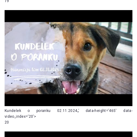
19
Kundelek o poranku 02.11.2024„’ data-height=’465′ data-
video_index=’20’>
20