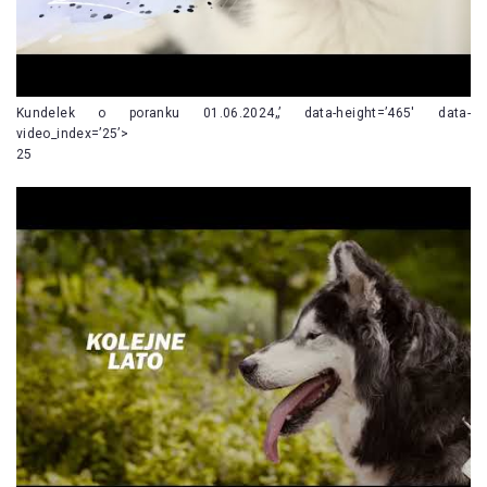
Kundelek o poranku 01.06.2024„’ data-height=’465′ data-
video_index=’25’>
25