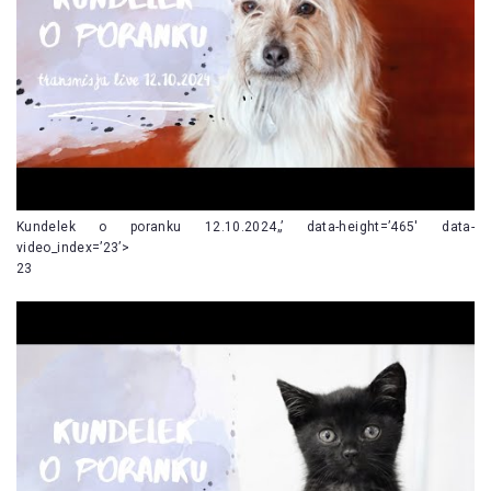
Kundelek o poranku 12.10.2024„’ data-height=’465′ data-
video_index=’23’>
23