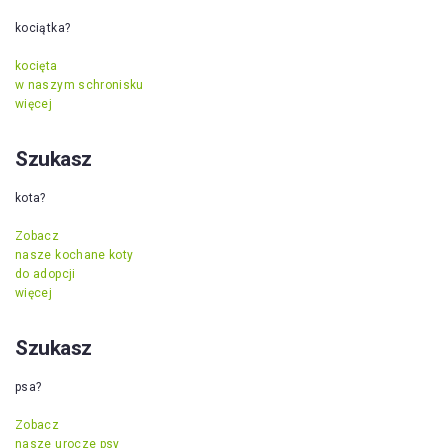
kociątka?
kocięta
w naszym schronisku
więcej
Szukasz
kota?
Zobacz
nasze kochane koty
do adopcji
więcej
Szukasz
psa?
Zobacz
nasze urocze psy