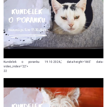
Kundelek o poranku 19.10.2024„’ data-height=’465′ data-
video_index=’22’>
22