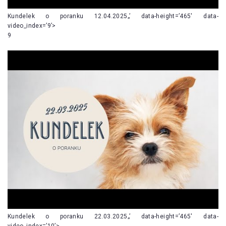
Kundelek o poranku 12.04.2025„’ data-height=’465′ data-
video_index=’9’>
9
Kundelek o poranku 22.03.2025„’ data-height=’465′ data-
video_index=’10’>