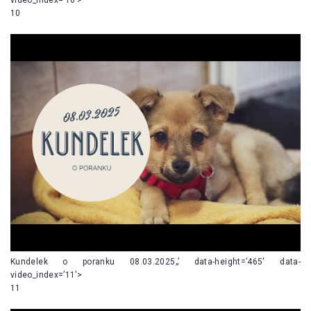
10
Kundelek o poranku 08.03.2025„’ data-height=’465′ data-
video_index=’11’>
11