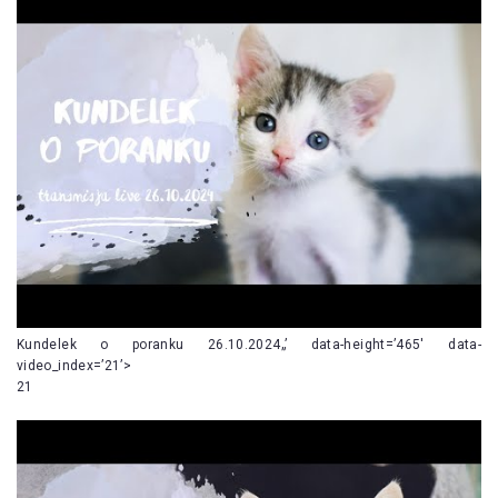
Kundelek o poranku 26.10.2024„’ data-height=’465′ data-
video_index=’21’>
21