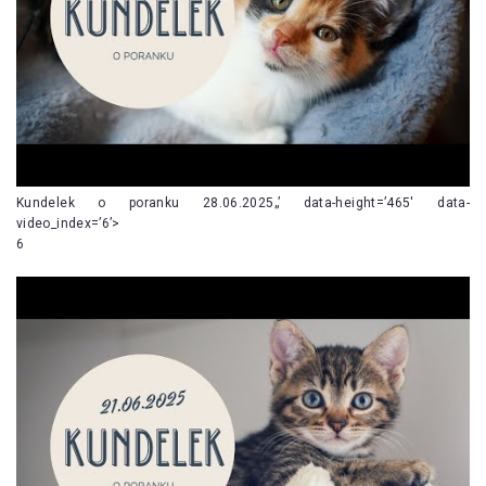
Kundelek o poranku 28.06.2025„’ data-height=’465′ data-
video_index=’6’>
6