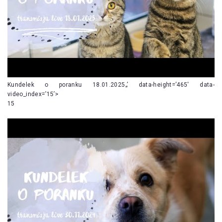
Kundelek o poranku 18.01.2025„’ data-height=’465′ data-
video_index=’15’>
15