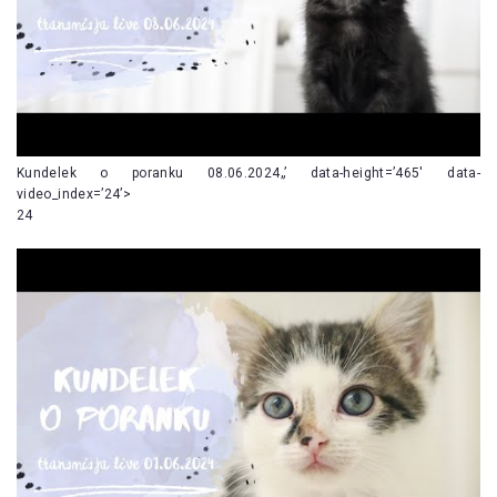
Kundelek o poranku 08.06.2024„’ data-height=’465′ data-
video_index=’24’>
24