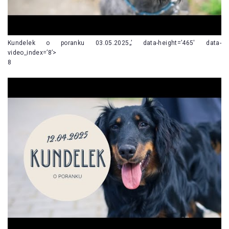
Kundelek o poranku 03.05.2025„’ data-height=’465′ data-
video_index=’8’>
8