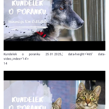
Kundelek o poranku 25.01.2025„’ data-height=’465′ data-
video_index=’14’>
14