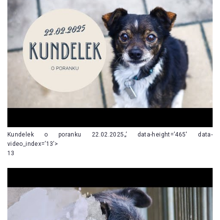
Kundelek o poranku 22.02.2025„’ data-height=’465′ data-
video_index=’13’>
13