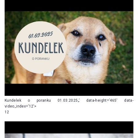
Kundelek o poranku 01.03.2025„’ data-height=’465′ data-
video_index=’12’>
12