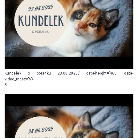
Kundelek o poranku 23.08.2025„’ data-height=’465′ data-
video_index=’5’>
5