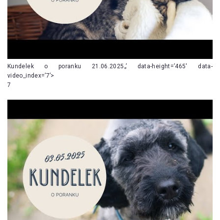
Kundelek o poranku 21.06.2025„’ data-height=’465′ data-
video_index=’7’>
7