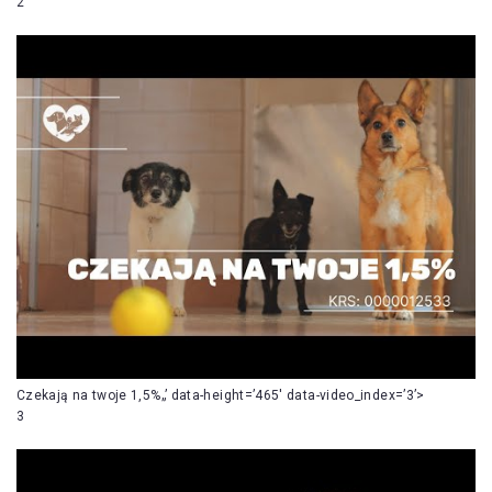
2
Czekają na twoje 1,5%„’ data-height=’465′ data-video_index=’3’>
3