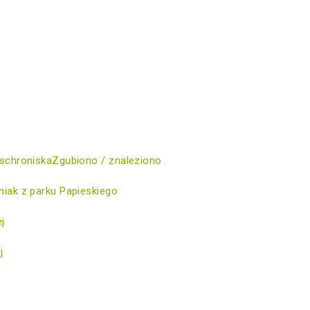
schroniska
Zgubiono / znaleziono
iak z parku Papieskiego
ej
j