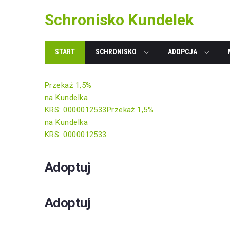
Skip
Schronisko Kundelek
to
content
START
SCHRONISKO
ADOPCJA
Przekaż 1,5%
na Kundelka
KRS: 0000012533
Przekaż 1,5%
na Kundelka
KRS: 0000012533
Adoptuj
Adoptuj