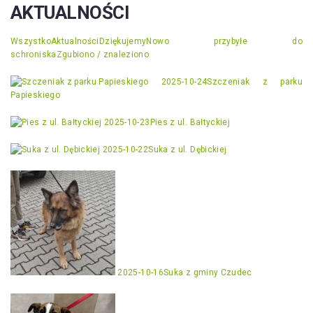
AKTUALNOŚCI
Wszystko
Aktualności
Dziękujemy
Nowo przybyłe do
schroniska
Zgubiono / znaleziono
2025-10-24
Szczeniak z parku
Papieskiego
2025-10-23
Pies z ul. Bałtyckiej
2025-10-22
Suka z ul. Dębickiej
2025-10-16
Suka z gminy Czudec