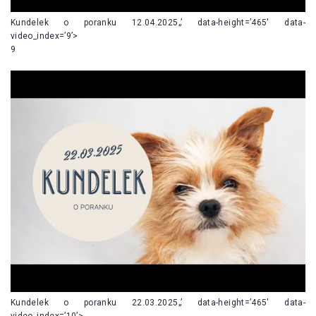
Kundelek o poranku 12.04.2025„’ data-height=’465′ data-
video_index=’9’>
9
Kundelek o poranku 22.03.2025„’ data-height=’465′ data-
video_index=’10’>