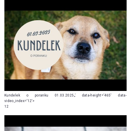
Kundelek o poranku 01.03.2025„’ data-height=’465′ data-
video_index=’12’>
12