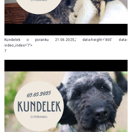
Kundelek o poranku 21.06.2025„’ data-height=’465′ data-
video_index=’7’>
7