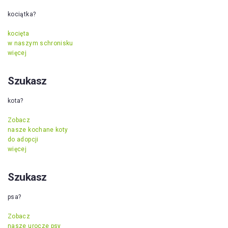
kociątka?
kocięta
w naszym schronisku
więcej
Szukasz
kota?
Zobacz
nasze kochane koty
do adopcji
więcej
Szukasz
psa?
Zobacz
nasze urocze psy