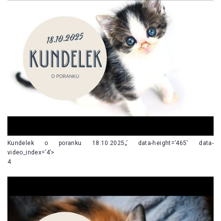
Kundelek o poranku 18.10.2025„’ data-height=’465′ data-
video_index=’4’>
4