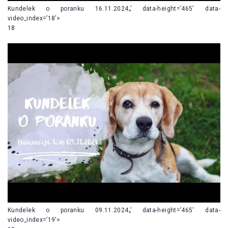
Kundelek o poranku 16.11.2024„’ data-height=’465′ data-
video_index=’18’>
18
Kundelek o poranku 09.11.2024„’ data-height=’465′ data-
video_index=’19’>