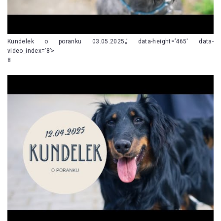
Kundelek o poranku 03.05.2025„’ data-height=’465′ data-
video_index=’8’>
8