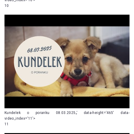
10
Kundelek o poranku 08.03.2025„’ data-height=’465′ data-
video_index=’11’>
11