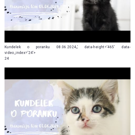
Kundelek o poranku 08.06.2024„’ data-height=’465′ data-
video_index=’24’>
24