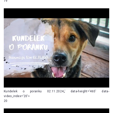
19
Kundelek o poranku 02.11.2024„’ data-height=’465′ data-
video_index=’20’>
20