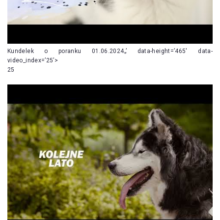
Kundelek o poranku 01.06.2024„’ data-height=’465′ data-
video_index=’25’>
25