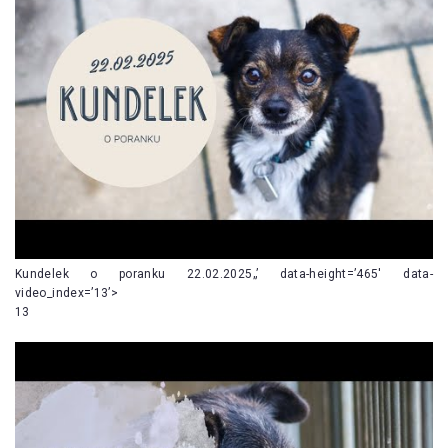
Kundelek o poranku 22.02.2025„’ data-height=’465′ data-
video_index=’13’>
13