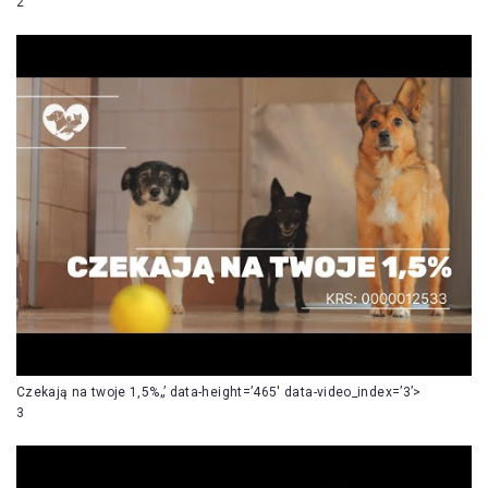
2
Czekają na twoje 1,5%„’ data-height=’465′ data-video_index=’3’>
3