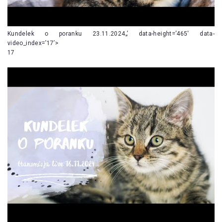
Kundelek o poranku 23.11.2024„’ data-height=’465′ data-
video_index=’17’>
17