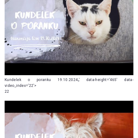
Kundelek o poranku 19.10.2024„’ data-height=’465′ data-
video_index=’22’>
22