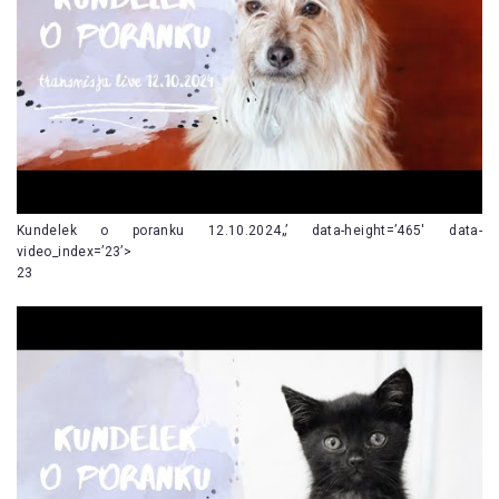
Kundelek o poranku 12.10.2024„’ data-height=’465′ data-
video_index=’23’>
23