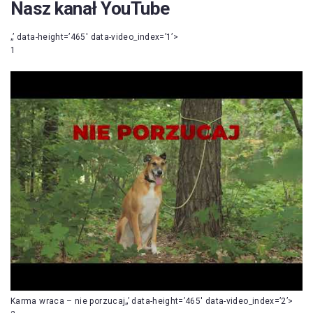
Nasz kanał YouTube
„’ data-height=’465′ data-video_index=’1’>
1
Karma wraca – nie porzucaj„’ data-height=’465′ data-video_index=’2’>