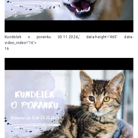
Kundelek o poranku 30.11.2024„’ data-height=’465′ data-
video_index=’16’>
16