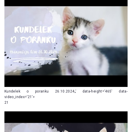
Kundelek o poranku 26.10.2024„’ data-height=’465′ data-
video_index=’21’>
21