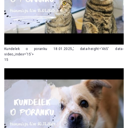
Kundelek o poranku 18.01.2025„’ data-height=’465′ data-
video_index=’15’>
15