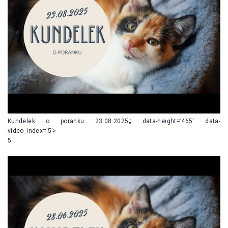
Kundelek o poranku 23.08.2025„’ data-height=’465′ data-
video_index=’5’>
5