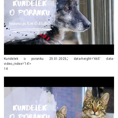
Kundelek o poranku 25.01.2025„’ data-height=’465′ data-
video_index=’14’>
14