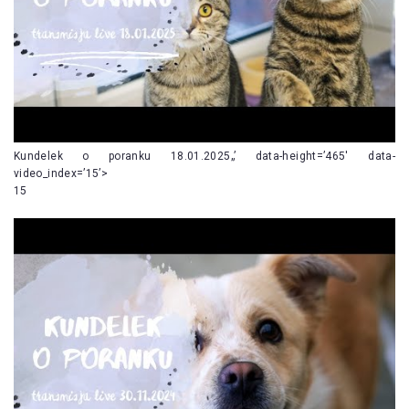
Kundelek o poranku 18.01.2025„’ data-height=’465′ data-
video_index=’15’>
15