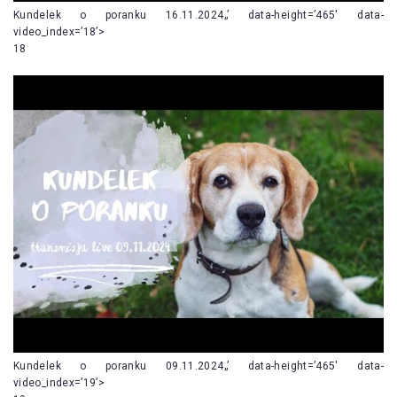
Kundelek o poranku 16.11.2024„’ data-height=’465′ data-
video_index=’18’>
18
Kundelek o poranku 09.11.2024„’ data-height=’465′ data-
video_index=’19’>