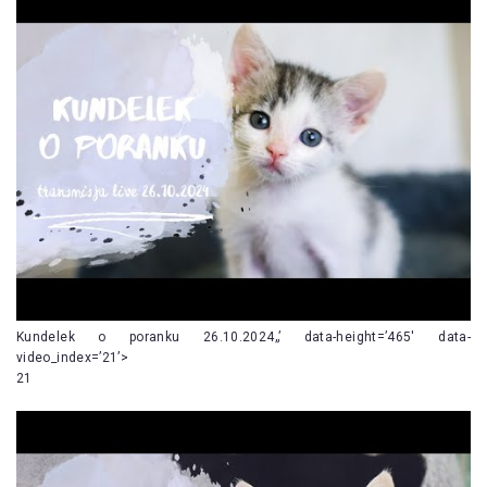
Kundelek o poranku 26.10.2024„’ data-height=’465′ data-
video_index=’21’>
21