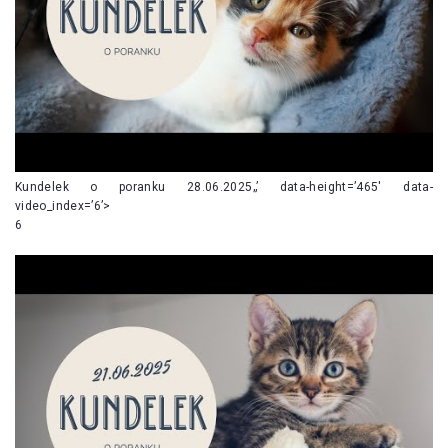
Kundelek o poranku 28.06.2025„’ data-height=’465′ data-
video_index=’6’>
6