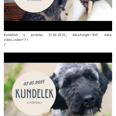
Kundelek o poranku 21.06.2025„’ data-height=’465′ data-
video_index=’7’>
7