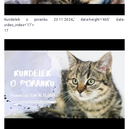
Kundelek o poranku 23.11.2024„’ data-height=’465′ data-
video_index=’17’>
17