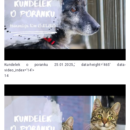
Kundelek o poranku 25.01.2025„’ data-height=’465′ data-
video_index=’14’>
14