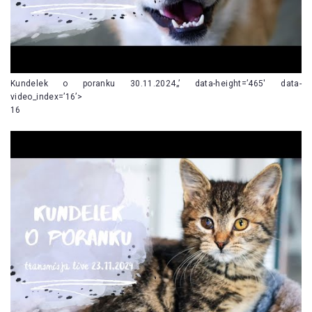
Kundelek o poranku 30.11.2024„’ data-height=’465′ data-
video_index=’16’>
16