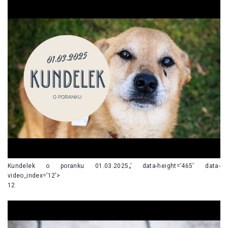
Kundelek o poranku 01.03.2025„’ data-height=’465′ data-
video_index=’12’>
12