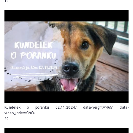
19
Kundelek o poranku 02.11.2024„’ data-height=’465′ data-
video_index=’20’>
20