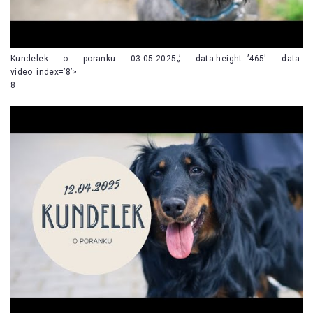
Kundelek o poranku 03.05.2025„’ data-height=’465′ data-
video_index=’8’>
8