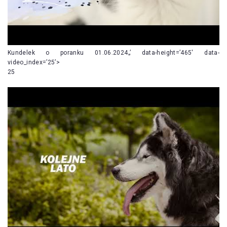
Kundelek o poranku 01.06.2024„’ data-height=’465′ data-
video_index=’25’>
25