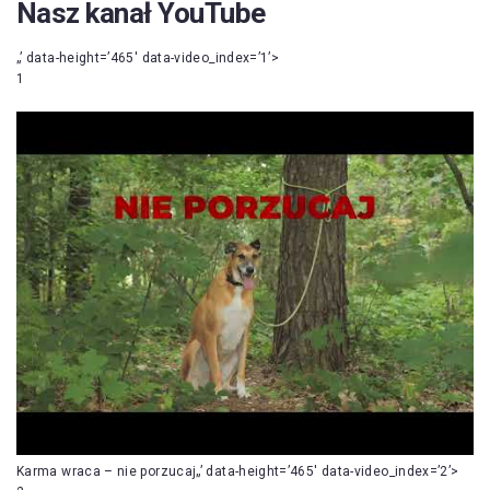
Nasz kanał YouTube
„’ data-height=’465′ data-video_index=’1’>
1
Karma wraca – nie porzucaj„’ data-height=’465′ data-video_index=’2’>