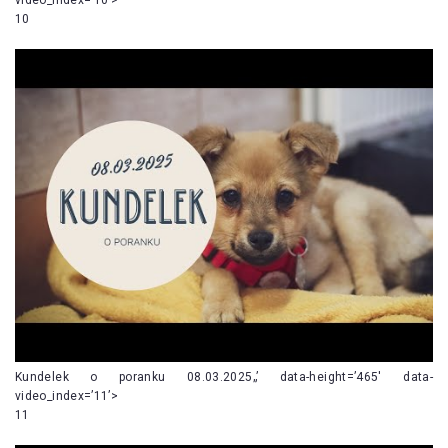
10
Kundelek o poranku 08.03.2025„’ data-height=’465′ data-
video_index=’11’>
11