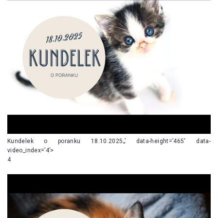
Kundelek o poranku 18.10.2025„’ data-height=’465′ data-
video_index=’4’>
4