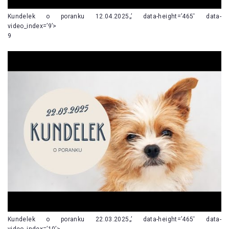
Kundelek o poranku 12.04.2025„’ data-height=’465′ data-
video_index=’9’>
9
Kundelek o poranku 22.03.2025„’ data-height=’465′ data-
video_index=’10’>