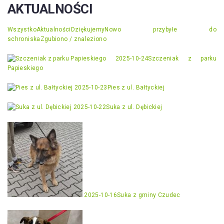
AKTUALNOŚCI
Wszystko
Aktualności
Dziękujemy
Nowo przybyłe do
schroniska
Zgubiono / znaleziono
2025-10-24
Szczeniak z parku
Papieskiego
2025-10-23
Pies z ul. Bałtyckiej
2025-10-22
Suka z ul. Dębickiej
2025-10-16
Suka z gminy Czudec