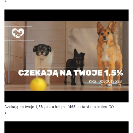
2
Czekają na twoje 1,5%„’ data-height=’465′ data-video_index=’3’>
3