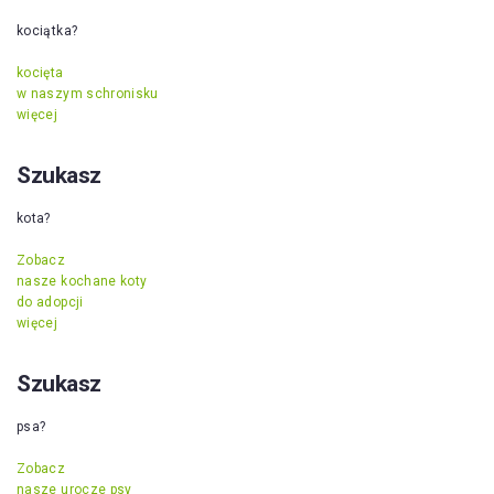
kociątka?
kocięta
w naszym schronisku
więcej
Szukasz
kota?
Zobacz
nasze kochane koty
do adopcji
więcej
Szukasz
psa?
Zobacz
nasze urocze psy