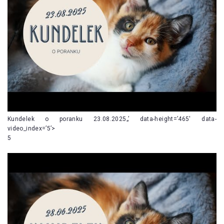
Kundelek o poranku 23.08.2025„’ data-height=’465′ data-
video_index=’5’>
5