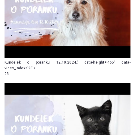
Kundelek o poranku 12.10.2024„’ data-height=’465′ data-
video_index=’23’>
23