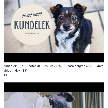
Kundelek o poranku 22.02.2025„’ data-height=’465′ data-
video_index=’13’>
13