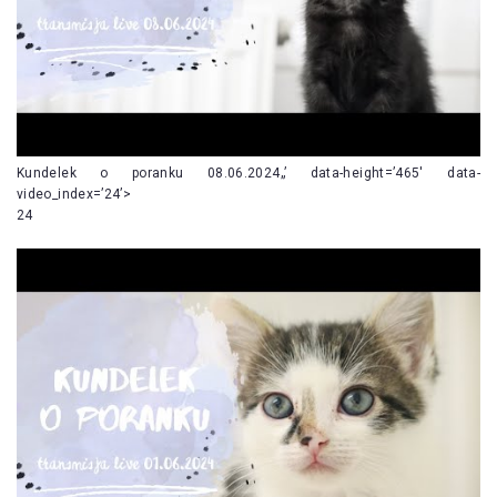
Kundelek o poranku 08.06.2024„’ data-height=’465′ data-
video_index=’24’>
24