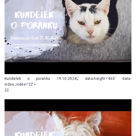
Kundelek o poranku 19.10.2024„’ data-height=’465′ data-
video_index=’22’>
22