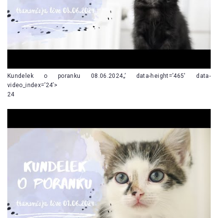
Kundelek o poranku 08.06.2024„’ data-height=’465′ data-
video_index=’24’>
24