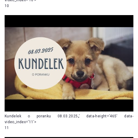
10
Kundelek o poranku 08.03.2025„’ data-height=’465′ data-
video_index=’11’>
11