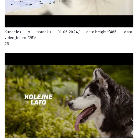
Kundelek o poranku 01.06.2024„’ data-height=’465′ data-
video_index=’25’>
25