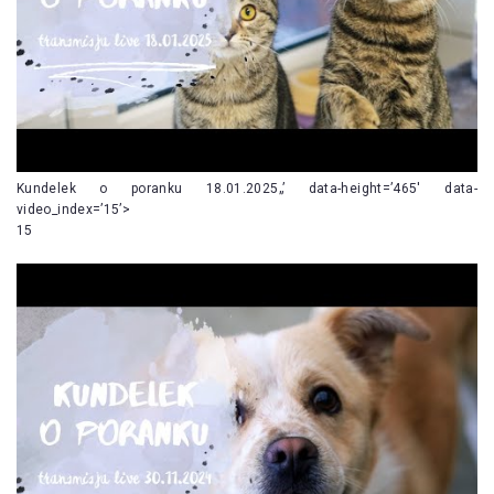
Kundelek o poranku 18.01.2025„’ data-height=’465′ data-
video_index=’15’>
15