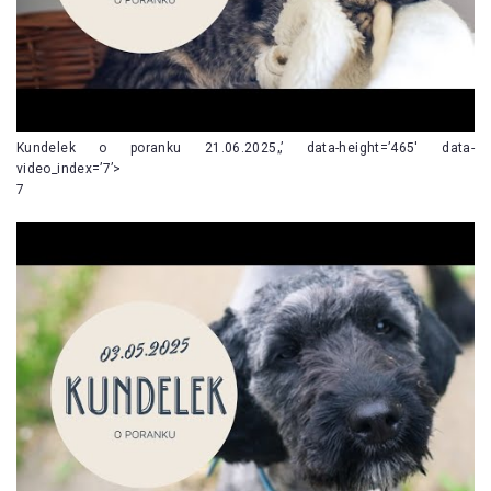
Kundelek o poranku 21.06.2025„’ data-height=’465′ data-
video_index=’7’>
7