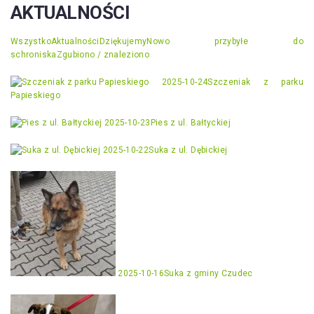
AKTUALNOŚCI
Wszystko
Aktualności
Dziękujemy
Nowo przybyłe do
schroniska
Zgubiono / znaleziono
2025-10-24
Szczeniak z parku
Papieskiego
2025-10-23
Pies z ul. Bałtyckiej
2025-10-22
Suka z ul. Dębickiej
2025-10-16
Suka z gminy Czudec