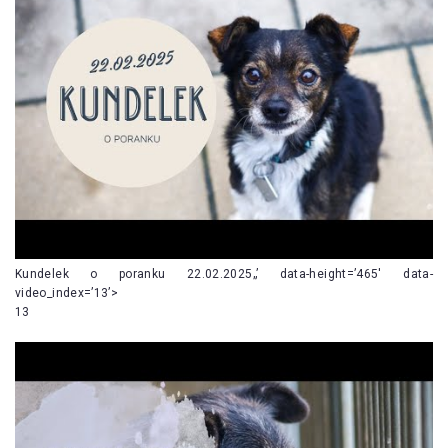
Kundelek o poranku 22.02.2025„’ data-height=’465′ data-
video_index=’13’>
13