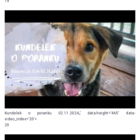
19
Kundelek o poranku 02.11.2024„’ data-height=’465′ data-
video_index=’20’>
20