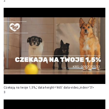
2
Czekają na twoje 1,5%„’ data-height=’465′ data-video_index=’3’>
3