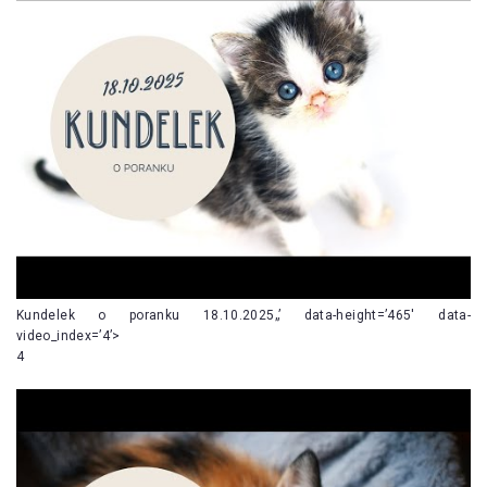
Kundelek o poranku 18.10.2025„’ data-height=’465′ data-
video_index=’4’>
4