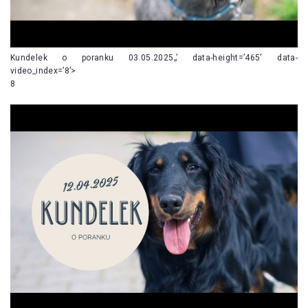
Kundelek o poranku 03.05.2025„’ data-height=’465′ data-
video_index=’8’>
8