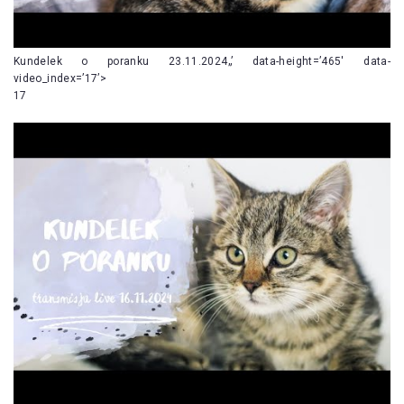
Kundelek o poranku 23.11.2024„’ data-height=’465′ data-
video_index=’17’>
17