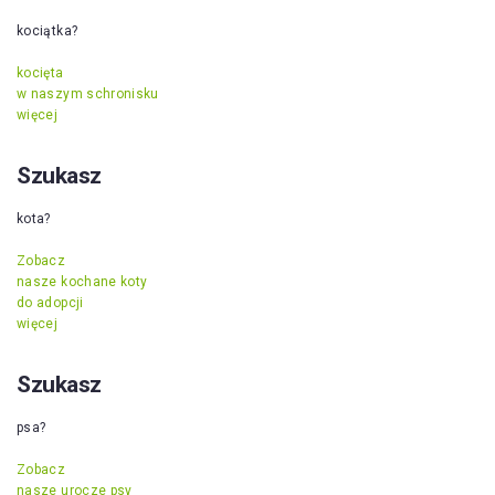
kociątka?
kocięta
w naszym schronisku
więcej
Szukasz
kota?
Zobacz
nasze kochane koty
do adopcji
więcej
Szukasz
psa?
Zobacz
nasze urocze psy