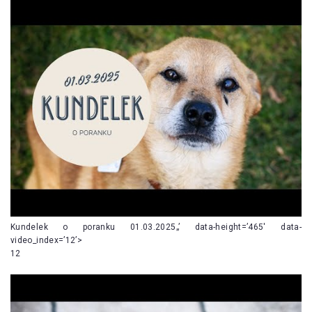
Kundelek o poranku 01.03.2025„’ data-height=’465′ data-
video_index=’12’>
12