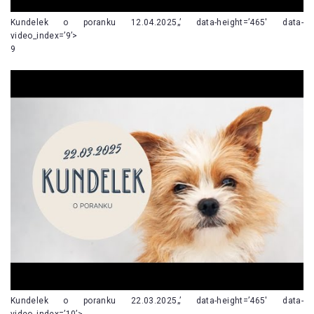
Kundelek o poranku 12.04.2025„’ data-height=’465′ data-
video_index=’9’>
9
Kundelek o poranku 22.03.2025„’ data-height=’465′ data-
video_index=’10’>