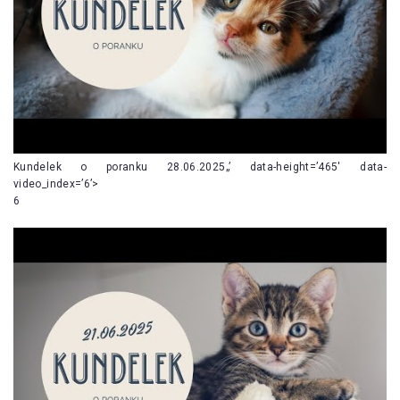
Kundelek o poranku 28.06.2025„’ data-height=’465′ data-
video_index=’6’>
6