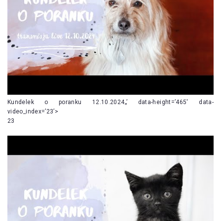
Kundelek o poranku 12.10.2024„’ data-height=’465′ data-
video_index=’23’>
23