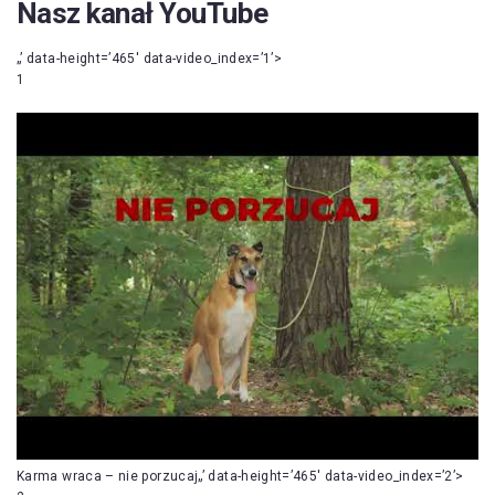
Nasz kanał YouTube
„’ data-height=’465′ data-video_index=’1’>
1
Karma wraca – nie porzucaj„’ data-height=’465′ data-video_index=’2’>