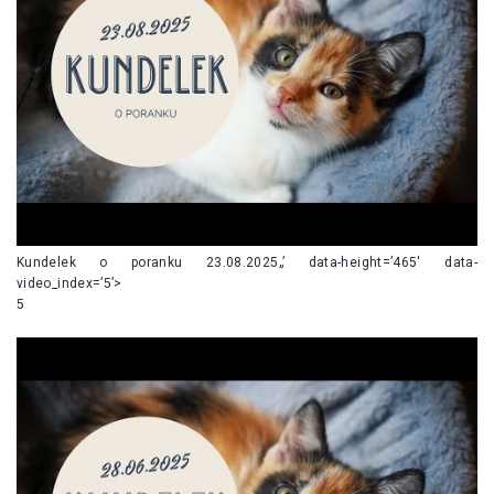
Kundelek o poranku 23.08.2025„’ data-height=’465′ data-
video_index=’5’>
5