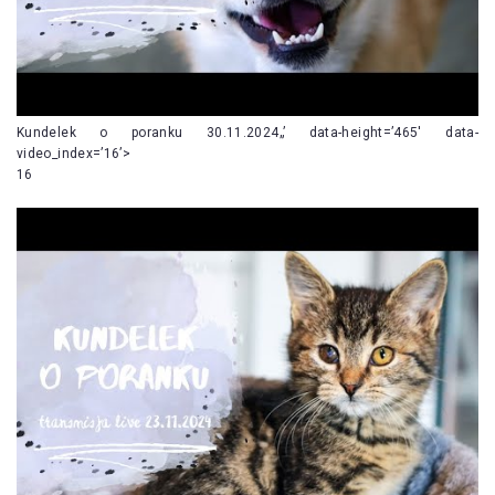
Kundelek o poranku 30.11.2024„’ data-height=’465′ data-
video_index=’16’>
16