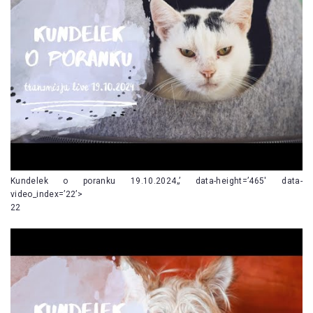
Kundelek o poranku 19.10.2024„’ data-height=’465′ data-
video_index=’22’>
22