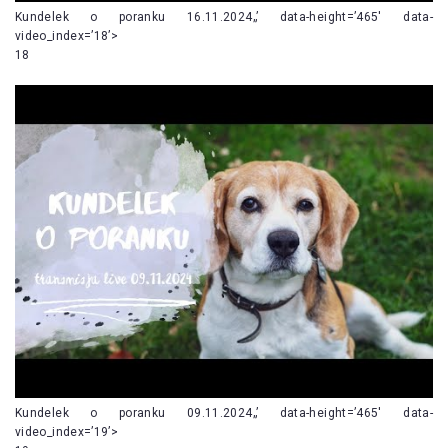
Kundelek o poranku 16.11.2024„’ data-height=’465′ data-
video_index=’18’>
18
Kundelek o poranku 09.11.2024„’ data-height=’465′ data-
video_index=’19’>