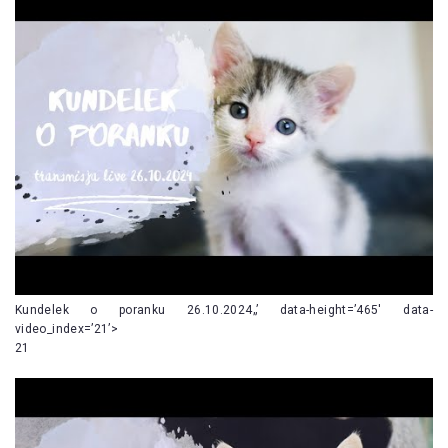
Kundelek o poranku 26.10.2024„’ data-height=’465′ data-
video_index=’21’>
21