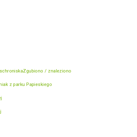
schroniska
Zgubiono / znaleziono
iak z parku Papieskiego
ej
j