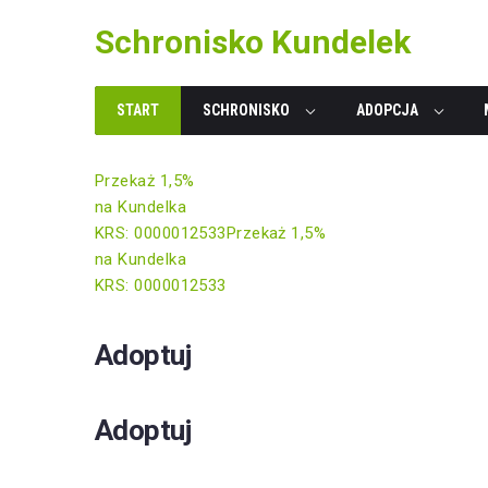
Skip
Schronisko Kundelek
to
content
START
SCHRONISKO
ADOPCJA
Przekaż 1,5%
na Kundelka
KRS: 0000012533
Przekaż 1,5%
na Kundelka
KRS: 0000012533
Adoptuj
Adoptuj