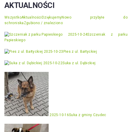
AKTUALNOŚCI
Wszystko
Aktualności
Dziękujemy
Nowo przybyłe do
schroniska
Zgubiono / znaleziono
2025-10-24
Szczeniak z parku
Papieskiego
2025-10-23
Pies z ul. Bałtyckiej
2025-10-22
Suka z ul. Dębickiej
2025-10-16
Suka z gminy Czudec