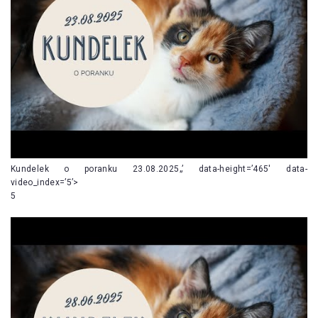
Kundelek o poranku 23.08.2025„’ data-height=’465′ data-
video_index=’5’>
5