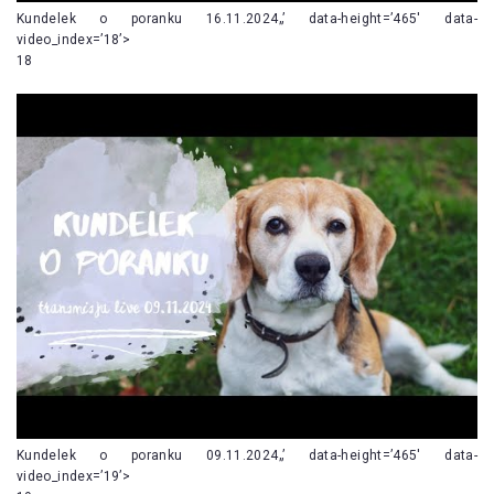
Kundelek o poranku 16.11.2024„’ data-height=’465′ data-
video_index=’18’>
18
Kundelek o poranku 09.11.2024„’ data-height=’465′ data-
video_index=’19’>