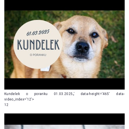
Kundelek o poranku 01.03.2025„’ data-height=’465′ data-
video_index=’12’>
12