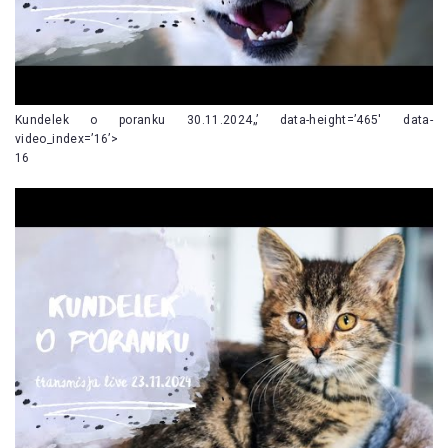
Kundelek o poranku 30.11.2024„’ data-height=’465′ data-
video_index=’16’>
16