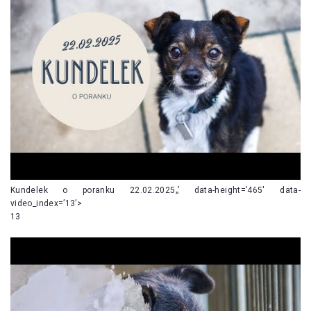
Kundelek o poranku 22.02.2025„’ data-height=’465′ data-
video_index=’13’>
13