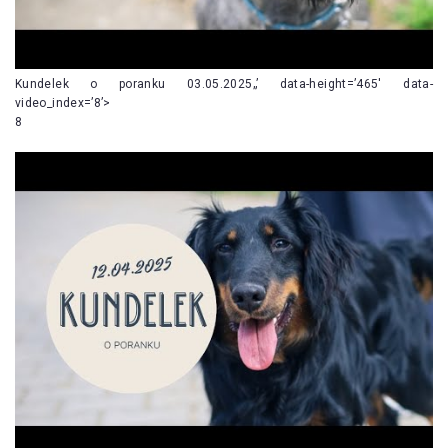
Kundelek o poranku 03.05.2025„’ data-height=’465′ data-
video_index=’8’>
8