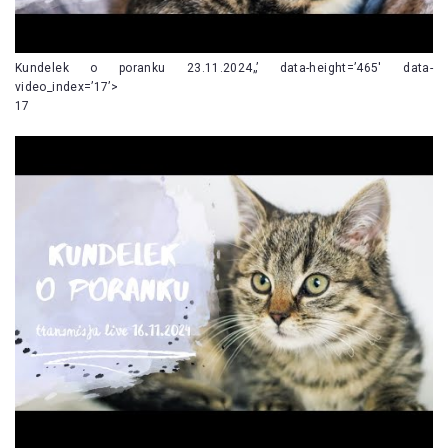
Kundelek o poranku 23.11.2024„’ data-height=’465′ data-
video_index=’17’>
17