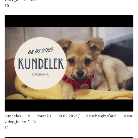
10
Kundelek o poranku 08.03.2025„’ data-height=’465′ data-
video_index=’11’>
11