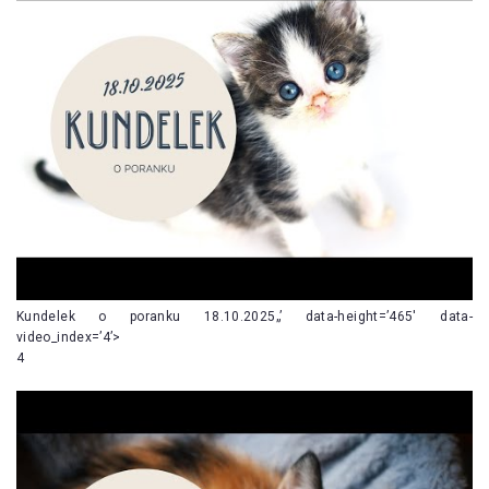
Kundelek o poranku 18.10.2025„’ data-height=’465′ data-
video_index=’4’>
4