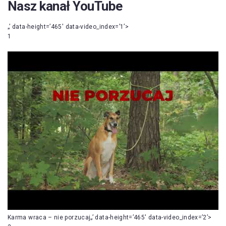
Nasz kanał YouTube
„’ data-height=’465′ data-video_index=’1’>
1
Karma wraca – nie porzucaj„’ data-height=’465′ data-video_index=’2’>