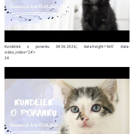
Kundelek o poranku 08.06.2024„’ data-height=’465′ data-
video_index=’24’>
24