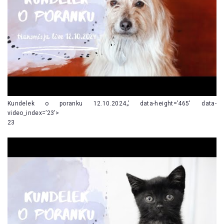
Kundelek o poranku 12.10.2024„’ data-height=’465′ data-
video_index=’23’>
23