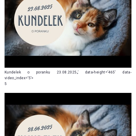
Kundelek o poranku 23.08.2025„’ data-height=’465′ data-
video_index=’5’>
5