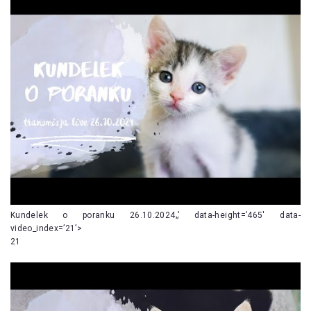
Kundelek o poranku 26.10.2024„’ data-height=’465′ data-
video_index=’21’>
21