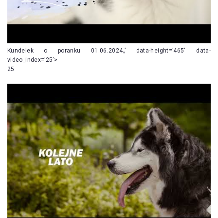
Kundelek o poranku 01.06.2024„’ data-height=’465′ data-
video_index=’25’>
25