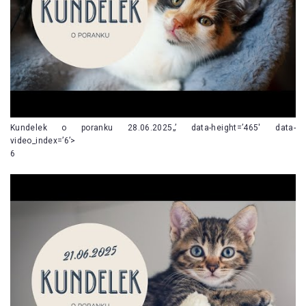
Kundelek o poranku 28.06.2025„’ data-height=’465′ data-
video_index=’6’>
6