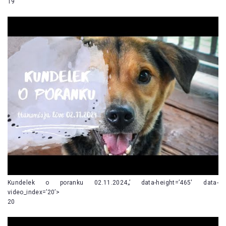
19
Kundelek o poranku 02.11.2024„’ data-height=’465′ data-
video_index=’20’>
20