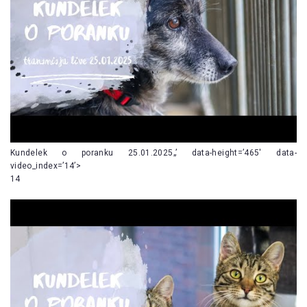
Kundelek o poranku 25.01.2025„’ data-height=’465′ data-
video_index=’14’>
14