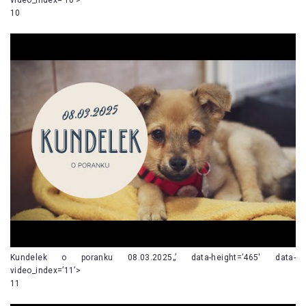
10
Kundelek o poranku 08.03.2025„’ data-height=’465′ data-
video_index=’11’>
11