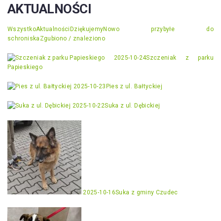
AKTUALNOŚCI
Wszystko
Aktualności
Dziękujemy
Nowo przybyłe do
schroniska
Zgubiono / znaleziono
2025-10-24
Szczeniak z parku
Papieskiego
2025-10-23
Pies z ul. Bałtyckiej
2025-10-22
Suka z ul. Dębickiej
2025-10-16
Suka z gminy Czudec