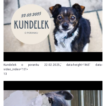
Kundelek o poranku 22.02.2025„’ data-height=’465′ data-
video_index=’13’>
13