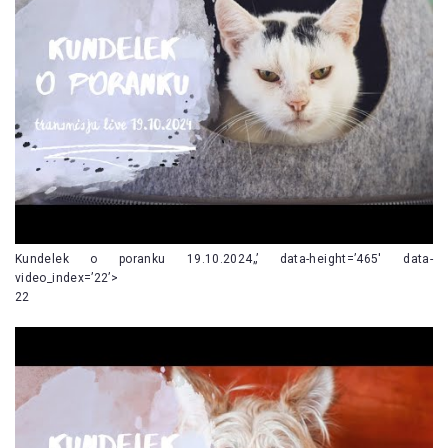
Kundelek o poranku 19.10.2024„’ data-height=’465′ data-
video_index=’22’>
22