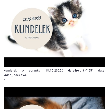
Kundelek o poranku 18.10.2025„’ data-height=’465′ data-
video_index=’4’>
4