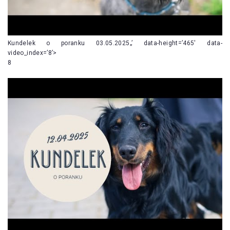
Kundelek o poranku 03.05.2025„’ data-height=’465′ data-
video_index=’8’>
8