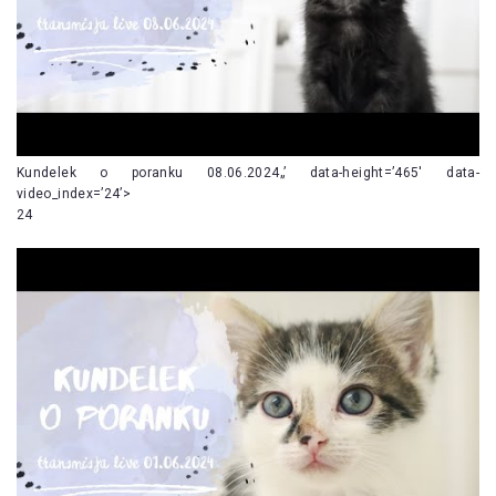
Kundelek o poranku 08.06.2024„’ data-height=’465′ data-
video_index=’24’>
24