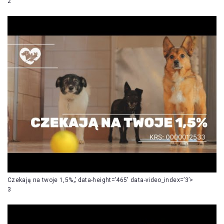
2
Czekają na twoje 1,5%„’ data-height=’465′ data-video_index=’3’>
3