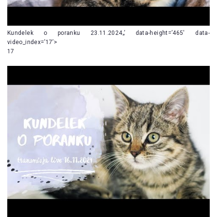
Kundelek o poranku 23.11.2024„’ data-height=’465′ data-
video_index=’17’>
17