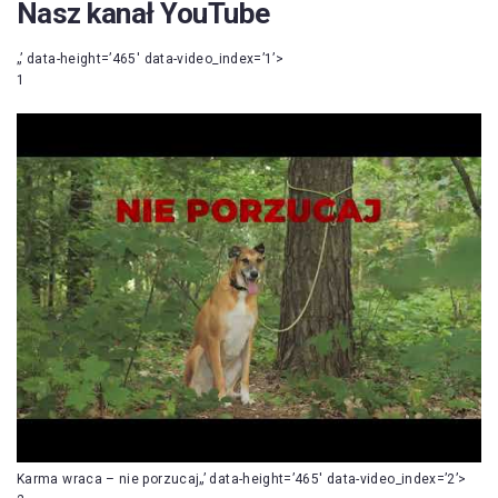
Nasz kanał YouTube
„’ data-height=’465′ data-video_index=’1’>
1
Karma wraca – nie porzucaj„’ data-height=’465′ data-video_index=’2’>