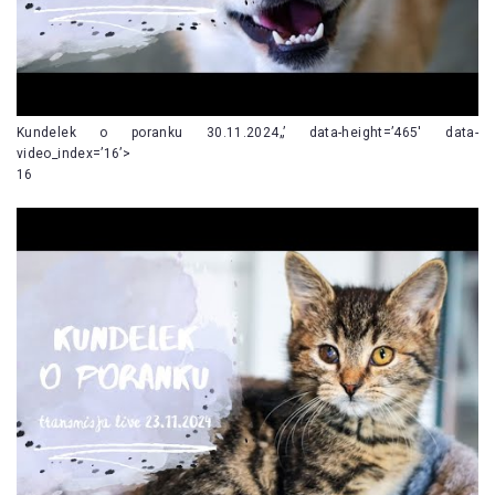
Kundelek o poranku 30.11.2024„’ data-height=’465′ data-
video_index=’16’>
16