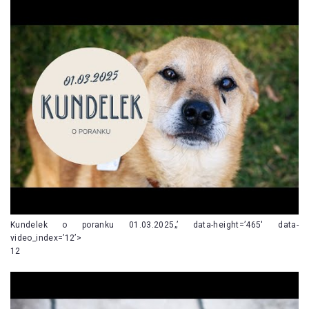
Kundelek o poranku 01.03.2025„’ data-height=’465′ data-
video_index=’12’>
12