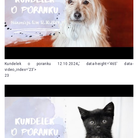
Kundelek o poranku 12.10.2024„’ data-height=’465′ data-
video_index=’23’>
23