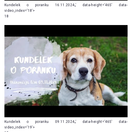
Kundelek o poranku 16.11.2024„’ data-height=’465′ data-
video_index=’18’>
18
Kundelek o poranku 09.11.2024„’ data-height=’465′ data-
video_index=’19’>