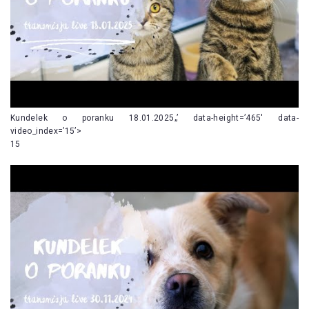
Kundelek o poranku 18.01.2025„’ data-height=’465′ data-
video_index=’15’>
15