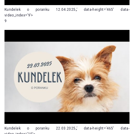
Kundelek o poranku 12.04.2025„’ data-height=’465′ data-
video_index=’9’>
9
Kundelek o poranku 22.03.2025„’ data-height=’465′ data-
video_index=’10’>