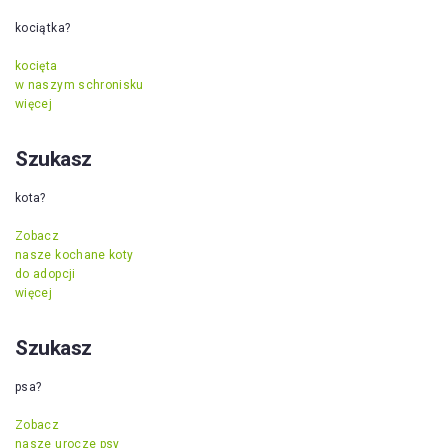
kociątka?
kocięta
w naszym schronisku
więcej
Szukasz
kota?
Zobacz
nasze kochane koty
do adopcji
więcej
Szukasz
psa?
Zobacz
nasze urocze psy