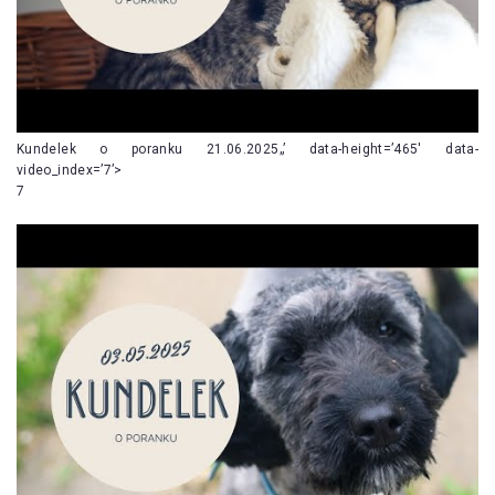
Kundelek o poranku 21.06.2025„’ data-height=’465′ data-
video_index=’7’>
7