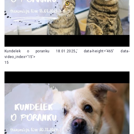
Kundelek o poranku 18.01.2025„’ data-height=’465′ data-
video_index=’15’>
15