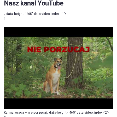
Nasz kanał YouTube
„’ data-height=’465′ data-video_index=’1’>
1
Karma wraca – nie porzucaj„’ data-height=’465′ data-video_index=’2’>