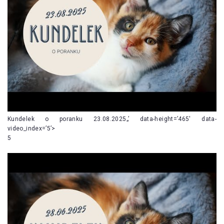
Kundelek o poranku 23.08.2025„’ data-height=’465′ data-
video_index=’5’>
5