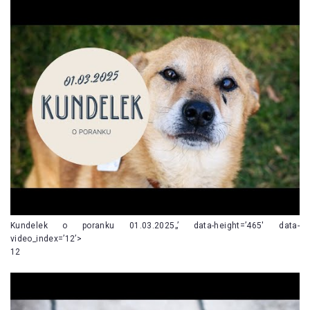
Kundelek o poranku 01.03.2025„’ data-height=’465′ data-
video_index=’12’>
12