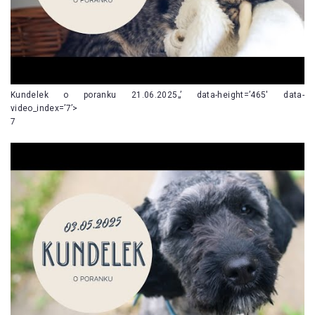
Kundelek o poranku 21.06.2025„’ data-height=’465′ data-
video_index=’7’>
7