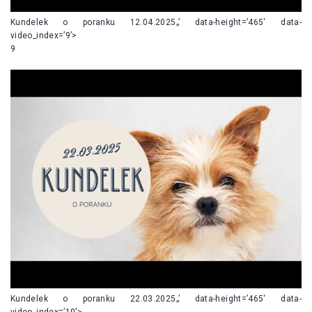
Kundelek o poranku 12.04.2025„’ data-height=’465′ data-
video_index=’9’>
9
Kundelek o poranku 22.03.2025„’ data-height=’465′ data-
video_index=’10’>