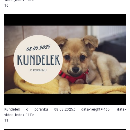
10
Kundelek o poranku 08.03.2025„’ data-height=’465′ data-
video_index=’11’>
11