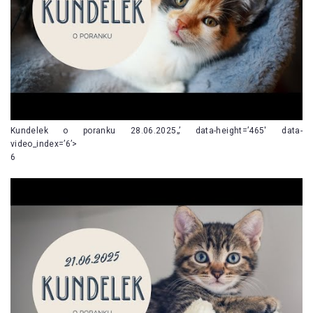
Kundelek o poranku 28.06.2025„’ data-height=’465′ data-
video_index=’6’>
6