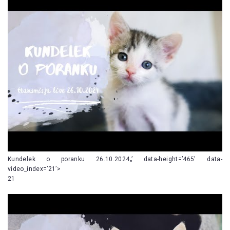
Kundelek o poranku 26.10.2024„’ data-height=’465′ data-
video_index=’21’>
21