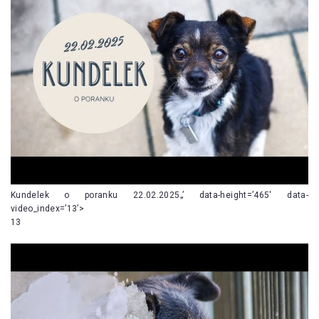
Kundelek o poranku 22.02.2025„’ data-height=’465′ data-
video_index=’13’>
13