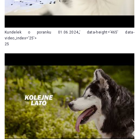
Kundelek o poranku 01.06.2024„’ data-height=’465′ data-
video_index=’25’>
25