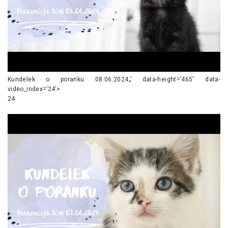
Kundelek o poranku 08.06.2024„’ data-height=’465′ data-
video_index=’24’>
24