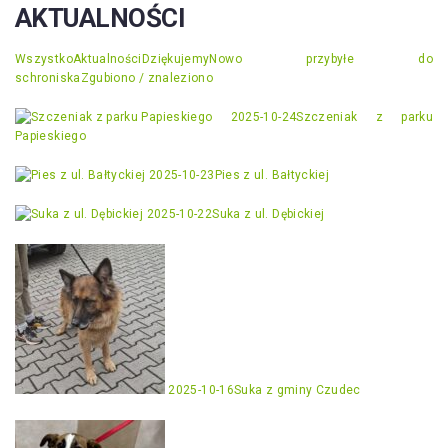
AKTUALNOŚCI
Wszystko
Aktualności
Dziękujemy
Nowo przybyłe do
schroniska
Zgubiono / znaleziono
2025-10-24
Szczeniak z parku
Papieskiego
2025-10-23
Pies z ul. Bałtyckiej
2025-10-22
Suka z ul. Dębickiej
2025-10-16
Suka z gminy Czudec