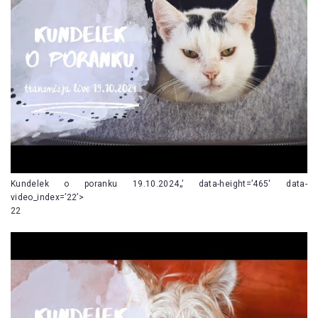
Kundelek o poranku 19.10.2024„’ data-height=’465′ data-
video_index=’22’>
22