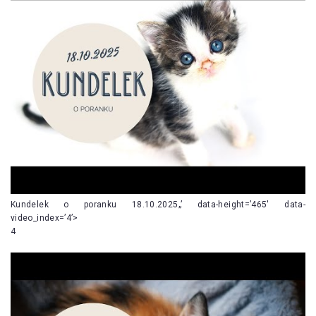
Kundelek o poranku 18.10.2025„’ data-height=’465′ data-
video_index=’4’>
4