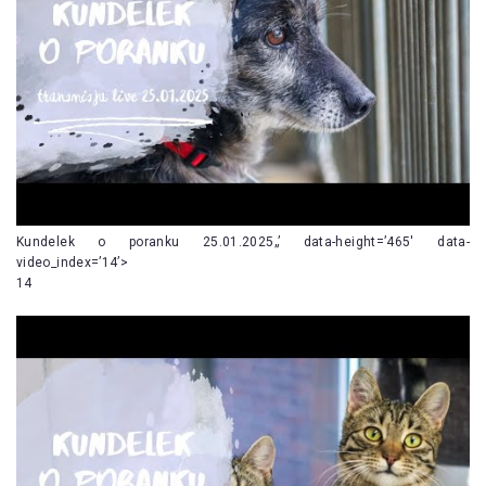
Kundelek o poranku 25.01.2025„’ data-height=’465′ data-
video_index=’14’>
14