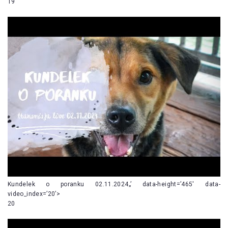
19
Kundelek o poranku 02.11.2024„’ data-height=’465′ data-
video_index=’20’>
20