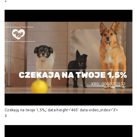
2
Czekają na twoje 1,5%„’ data-height=’465′ data-video_index=’3’>
3