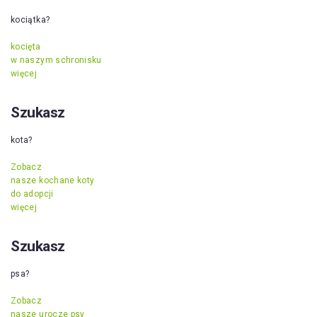
kociątka?
kocięta
w naszym schronisku
więcej
Szukasz
kota?
Zobacz
nasze kochane koty
do adopcji
więcej
Szukasz
psa?
Zobacz
nasze urocze psy