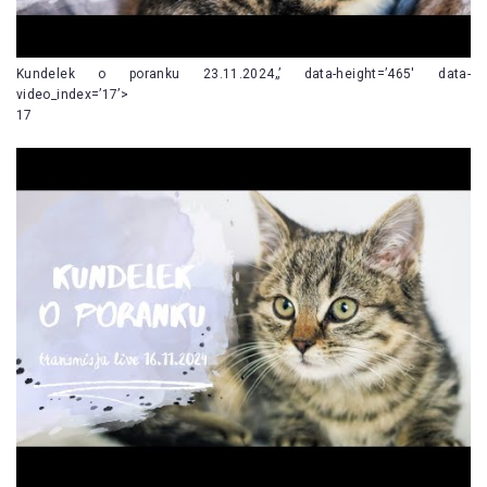
Kundelek o poranku 23.11.2024„’ data-height=’465′ data-
video_index=’17’>
17