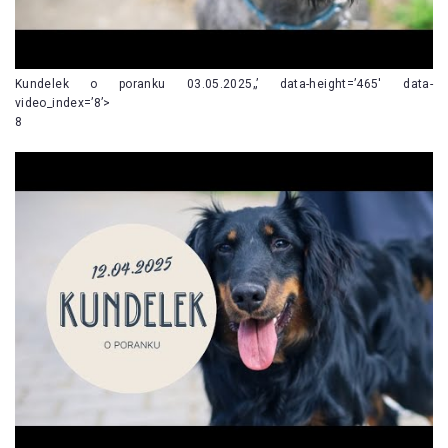
Kundelek o poranku 03.05.2025„’ data-height=’465′ data-
video_index=’8’>
8