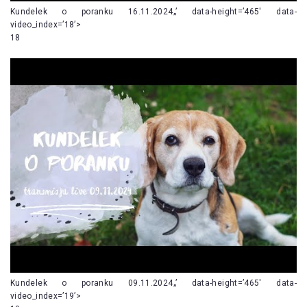
Kundelek o poranku 16.11.2024„’ data-height=’465′ data-
video_index=’18’>
18
Kundelek o poranku 09.11.2024„’ data-height=’465′ data-
video_index=’19’>