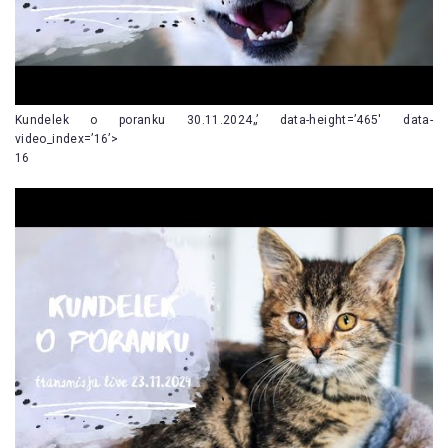
Kundelek o poranku 30.11.2024„’ data-height=’465′ data-
video_index=’16’>
16