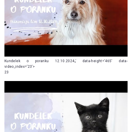
Kundelek o poranku 12.10.2024„’ data-height=’465′ data-
video_index=’23’>
23