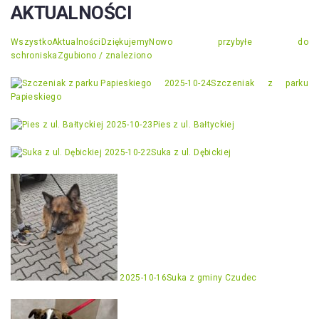
AKTUALNOŚCI
Wszystko
Aktualności
Dziękujemy
Nowo przybyłe do
schroniska
Zgubiono / znaleziono
2025-10-24
Szczeniak z parku
Papieskiego
2025-10-23
Pies z ul. Bałtyckiej
2025-10-22
Suka z ul. Dębickiej
2025-10-16
Suka z gminy Czudec