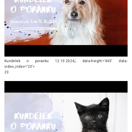
Kundelek o poranku 12.10.2024„’ data-height=’465′ data-
video_index=’23’>
23