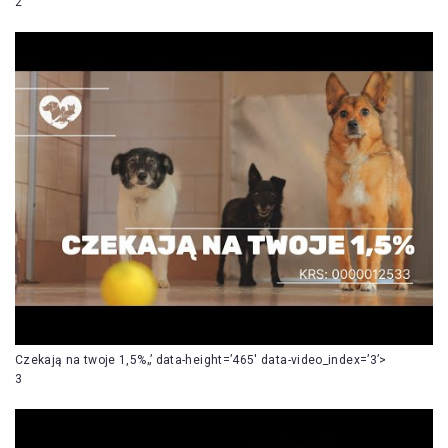
2
Czekają na twoje 1,5%„’ data-height=’465′ data-video_index=’3’>
3