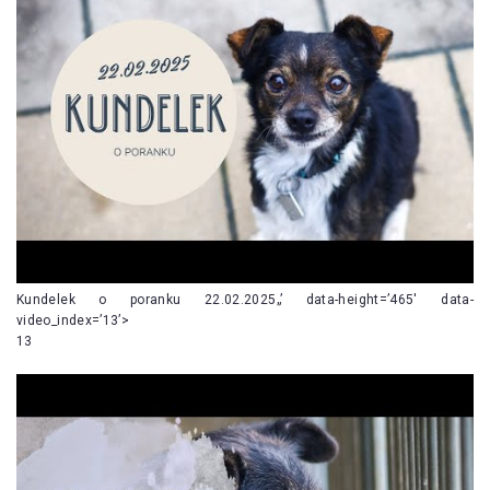
Kundelek o poranku 22.02.2025„’ data-height=’465′ data-
video_index=’13’>
13