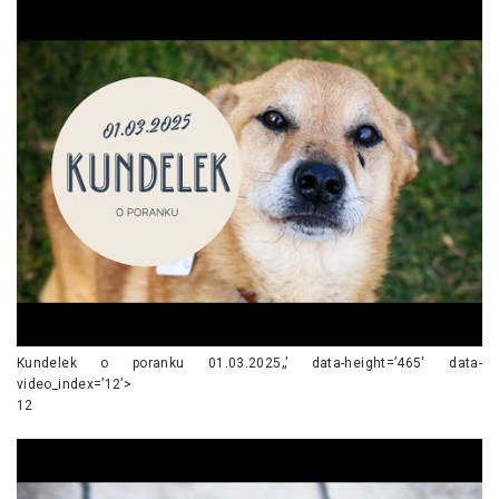
Kundelek o poranku 01.03.2025„’ data-height=’465′ data-
video_index=’12’>
12