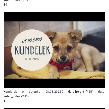
10
Kundelek o poranku 08.03.2025„’ data-height=’465′ data-
video_index=’11’>
11