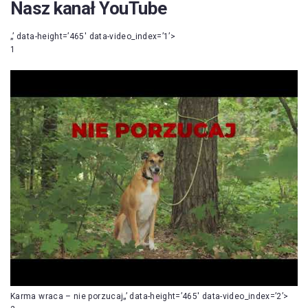
Nasz kanał YouTube
„’ data-height=’465′ data-video_index=’1’>
1
Karma wraca – nie porzucaj„’ data-height=’465′ data-video_index=’2’>