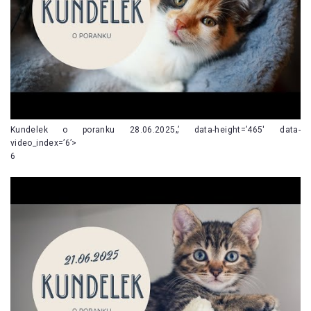
Kundelek o poranku 28.06.2025„’ data-height=’465′ data-
video_index=’6’>
6