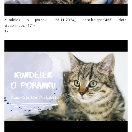
Kundelek o poranku 23.11.2024„’ data-height=’465′ data-
video_index=’17’>
17