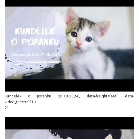
Kundelek o poranku 26.10.2024„’ data-height=’465′ data-
video_index=’21’>
21