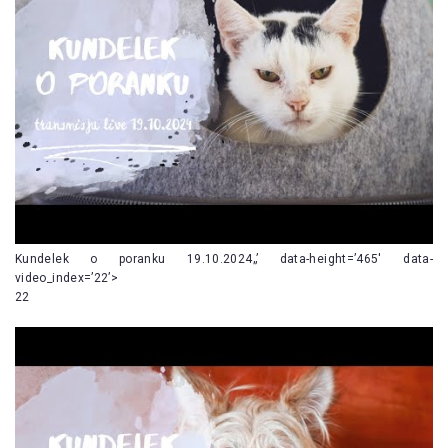
Kundelek o poranku 19.10.2024„’ data-height=’465′ data-
video_index=’22’>
22