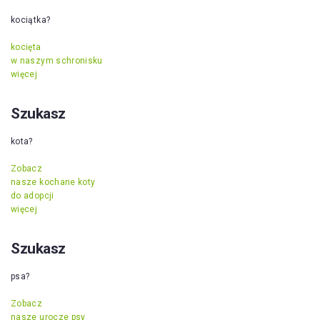
kociątka?
kocięta
w naszym schronisku
więcej
Szukasz
kota?
Zobacz
nasze kochane koty
do adopcji
więcej
Szukasz
psa?
Zobacz
nasze urocze psy