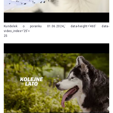
Kundelek o poranku 01.06.2024„’ data-height=’465′ data-
video_index=’25’>
25