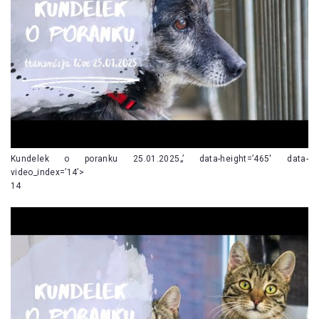
Kundelek o poranku 25.01.2025„’ data-height=’465′ data-
video_index=’14’>
14