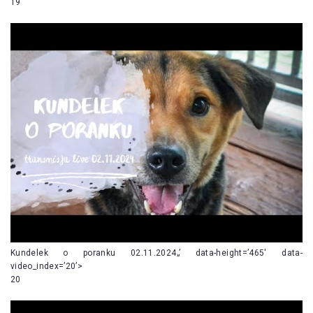
19
Kundelek o poranku 02.11.2024„’ data-height=’465′ data-
video_index=’20’>
20