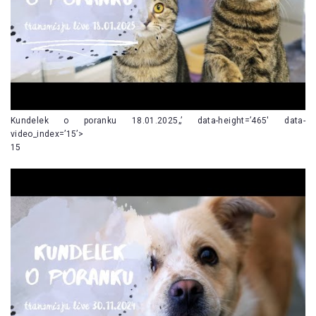
Kundelek o poranku 18.01.2025„’ data-height=’465′ data-
video_index=’15’>
15