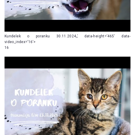
Kundelek o poranku 30.11.2024„’ data-height=’465′ data-
video_index=’16’>
16