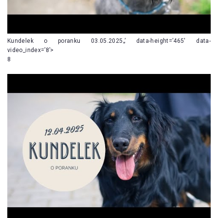
Kundelek o poranku 03.05.2025„’ data-height=’465′ data-
video_index=’8’>
8