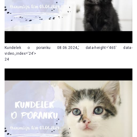
Kundelek o poranku 08.06.2024„’ data-height=’465′ data-
video_index=’24’>
24