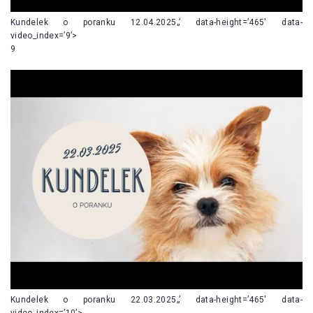
Kundelek o poranku 12.04.2025„’ data-height=’465′ data-
video_index=’9’>
9
Kundelek o poranku 22.03.2025„’ data-height=’465′ data-
video_index=’10’>