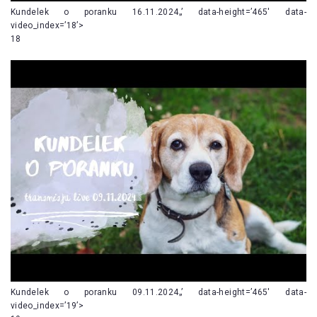
Kundelek o poranku 16.11.2024„’ data-height=’465′ data-
video_index=’18’>
18
Kundelek o poranku 09.11.2024„’ data-height=’465′ data-
video_index=’19’>