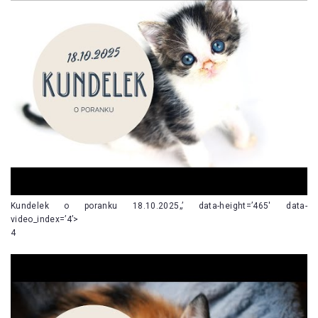
Kundelek o poranku 18.10.2025„’ data-height=’465′ data-
video_index=’4’>
4