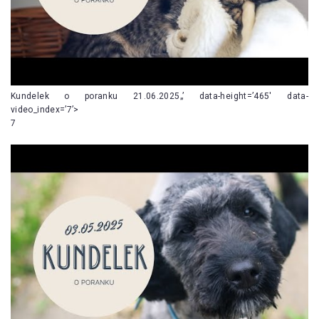
Kundelek o poranku 21.06.2025„’ data-height=’465′ data-
video_index=’7’>
7