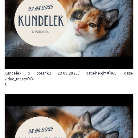
Kundelek o poranku 23.08.2025„’ data-height=’465′ data-
video_index=’5’>
5