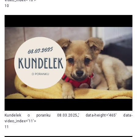
10
Kundelek o poranku 08.03.2025„’ data-height=’465′ data-
video_index=’11’>
11