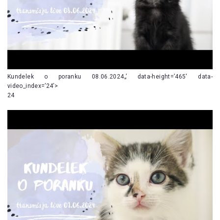
Kundelek o poranku 08.06.2024„’ data-height=’465′ data-
video_index=’24’>
24