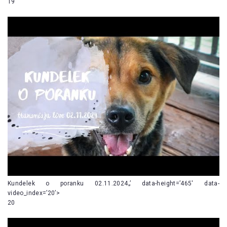
19
Kundelek o poranku 02.11.2024„’ data-height=’465′ data-
video_index=’20’>
20