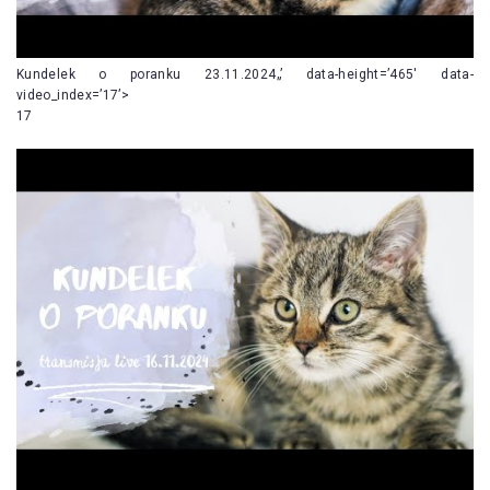
Kundelek o poranku 23.11.2024„’ data-height=’465′ data-
video_index=’17’>
17