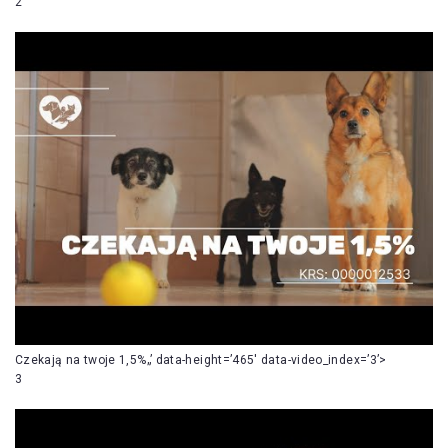
2
Czekają na twoje 1,5%„’ data-height=’465′ data-video_index=’3’>
3