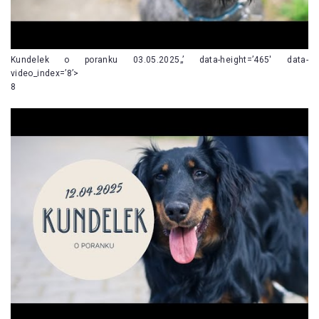
Kundelek o poranku 03.05.2025„’ data-height=’465′ data-
video_index=’8’>
8