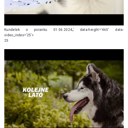
Kundelek o poranku 01.06.2024„’ data-height=’465′ data-
video_index=’25’>
25