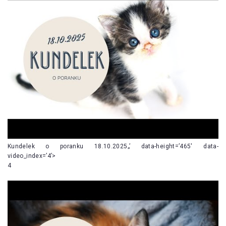
Kundelek o poranku 18.10.2025„’ data-height=’465′ data-
video_index=’4’>
4