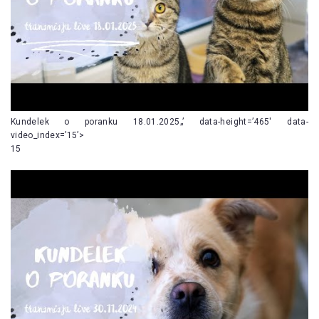
Kundelek o poranku 18.01.2025„’ data-height=’465′ data-
video_index=’15’>
15