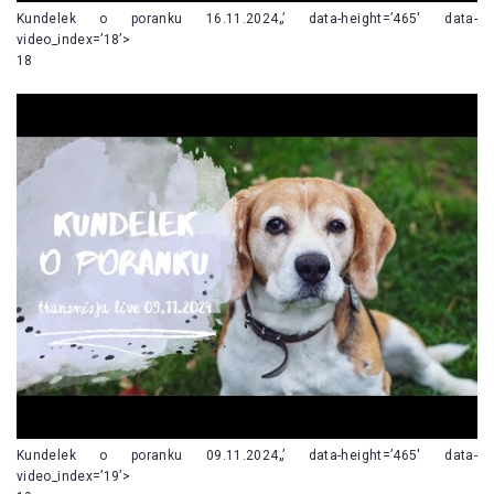
Kundelek o poranku 16.11.2024„’ data-height=’465′ data-
video_index=’18’>
18
Kundelek o poranku 09.11.2024„’ data-height=’465′ data-
video_index=’19’>