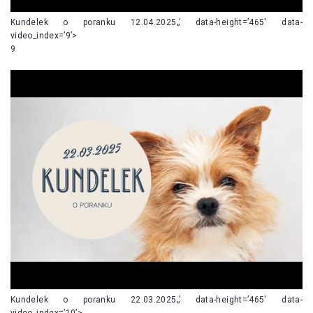
Kundelek o poranku 12.04.2025„’ data-height=’465′ data-
video_index=’9’>
9
Kundelek o poranku 22.03.2025„’ data-height=’465′ data-
video_index=’10’>