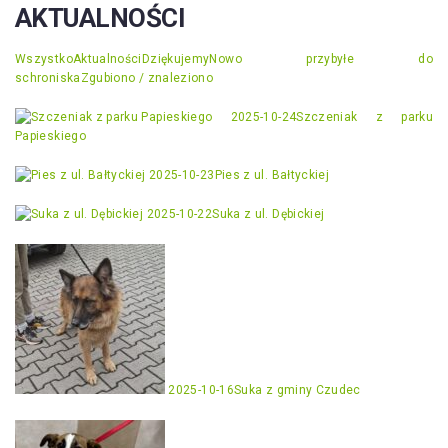
AKTUALNOŚCI
Wszystko
Aktualności
Dziękujemy
Nowo przybyłe do
schroniska
Zgubiono / znaleziono
2025-10-24
Szczeniak z parku
Papieskiego
2025-10-23
Pies z ul. Bałtyckiej
2025-10-22
Suka z ul. Dębickiej
2025-10-16
Suka z gminy Czudec