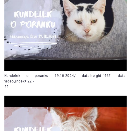
Kundelek o poranku 19.10.2024„’ data-height=’465′ data-
video_index=’22’>
22