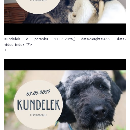
Kundelek o poranku 21.06.2025„’ data-height=’465′ data-
video_index=’7’>
7