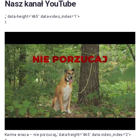
Nasz kanał YouTube
„’ data-height=’465′ data-video_index=’1’>
1
Karma wraca – nie porzucaj„’ data-height=’465′ data-video_index=’2’>