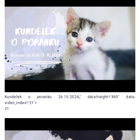
Kundelek o poranku 26.10.2024„’ data-height=’465′ data-
video_index=’21’>
21