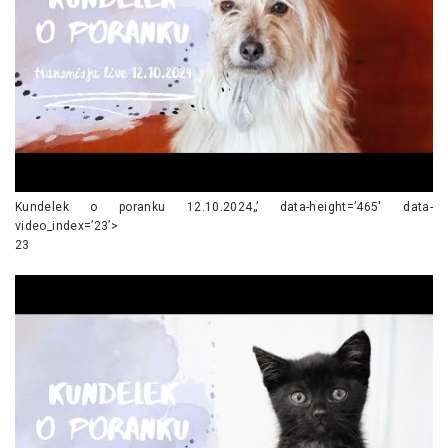
Kundelek o poranku 12.10.2024„’ data-height=’465′ data-
video_index=’23’>
23