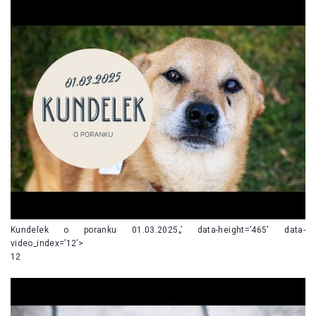
Kundelek o poranku 01.03.2025„’ data-height=’465′ data-
video_index=’12’>
12