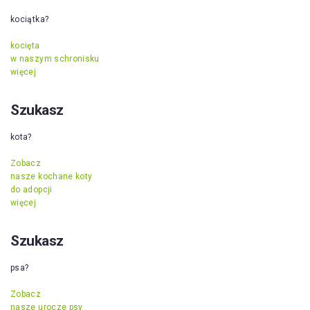
kociątka?
kocięta
w naszym schronisku
więcej
Szukasz
kota?
Zobacz
nasze kochane koty
do adopcji
więcej
Szukasz
psa?
Zobacz
nasze urocze psy