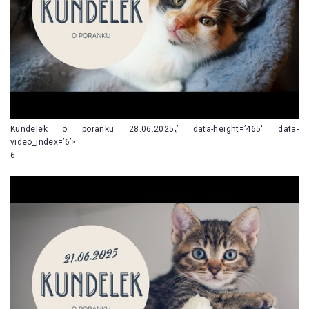
Kundelek o poranku 28.06.2025„’ data-height=’465′ data-
video_index=’6’>
6