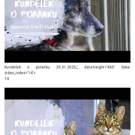
Kundelek o poranku 25.01.2025„’ data-height=’465′ data-
video_index=’14’>
14