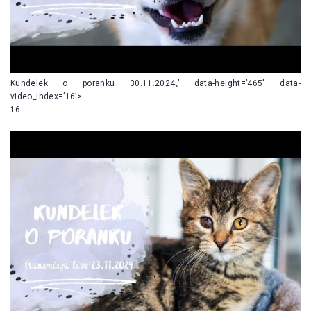
Kundelek o poranku 30.11.2024„’ data-height=’465′ data-
video_index=’16’>
16