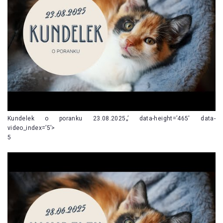
Kundelek o poranku 23.08.2025„’ data-height=’465′ data-
video_index=’5’>
5