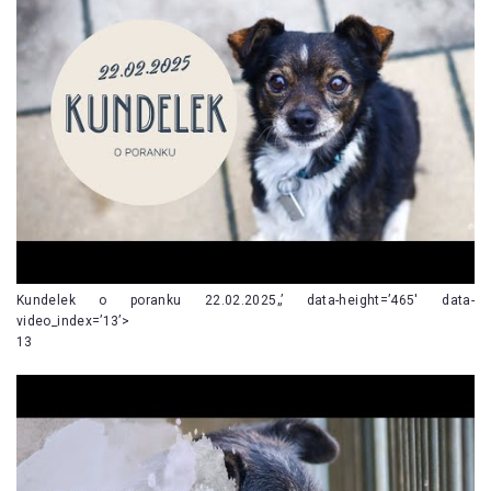
Kundelek o poranku 22.02.2025„’ data-height=’465′ data-
video_index=’13’>
13