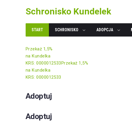
Skip
Schronisko Kundelek
to
content
START
SCHRONISKO
ADOPCJA
Przekaż 1,5%
na Kundelka
KRS: 0000012533
Przekaż 1,5%
na Kundelka
KRS: 0000012533
Adoptuj
Adoptuj