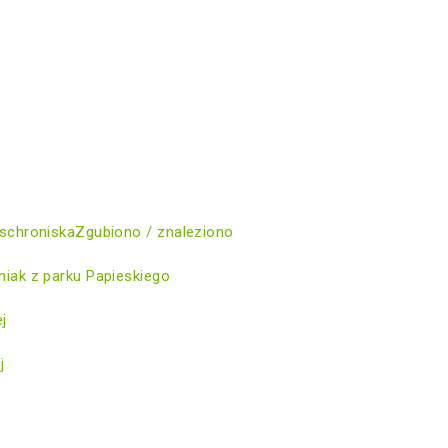
schroniska
Zgubiono / znaleziono
iak z parku Papieskiego
ej
j