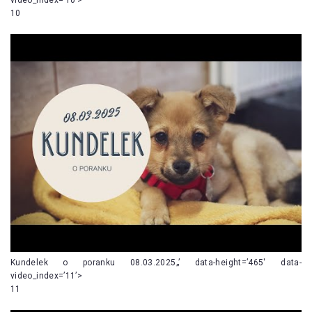
10
Kundelek o poranku 08.03.2025„’ data-height=’465′ data-
video_index=’11’>
11