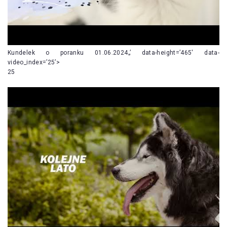
Kundelek o poranku 01.06.2024„’ data-height=’465′ data-
video_index=’25’>
25