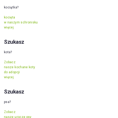
kociątka?
kocięta
w naszym schronisku
więcej
Szukasz
kota?
Zobacz
nasze kochane koty
do adopcji
więcej
Szukasz
psa?
Zobacz
nasze urocze psy