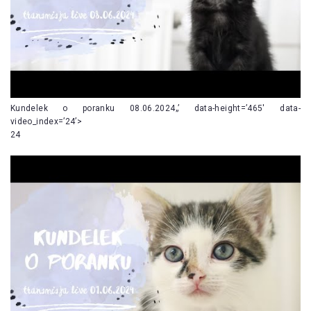
Kundelek o poranku 08.06.2024„’ data-height=’465′ data-
video_index=’24’>
24