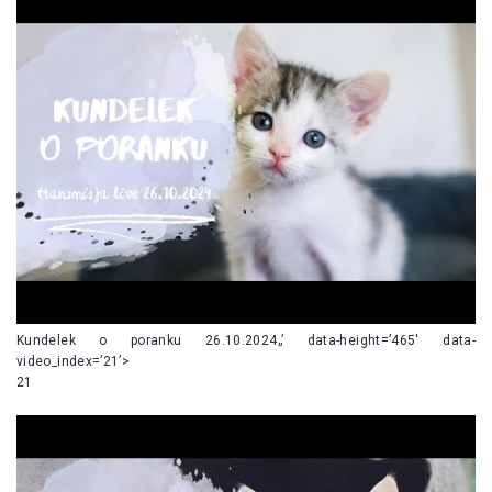
Kundelek o poranku 26.10.2024„’ data-height=’465′ data-
video_index=’21’>
21