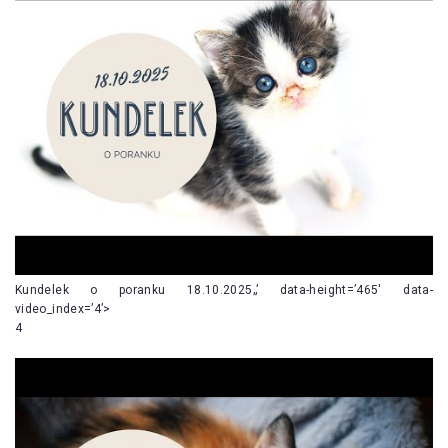
Kundelek o poranku 18.10.2025„’ data-height=’465′ data-
video_index=’4’>
4