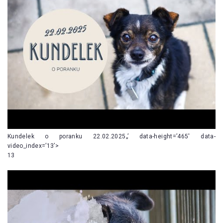
Kundelek o poranku 22.02.2025„’ data-height=’465′ data-
video_index=’13’>
13