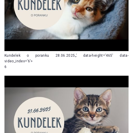
Kundelek o poranku 28.06.2025„’ data-height=’465′ data-
video_index=’6’>
6