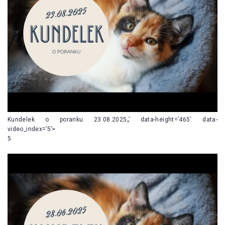
Kundelek o poranku 23.08.2025„’ data-height=’465′ data-
video_index=’5’>
5