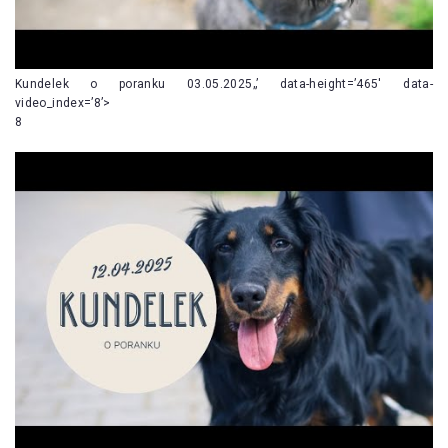
Kundelek o poranku 03.05.2025„’ data-height=’465′ data-
video_index=’8’>
8