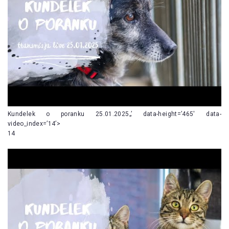
Kundelek o poranku 25.01.2025„’ data-height=’465′ data-
video_index=’14’>
14