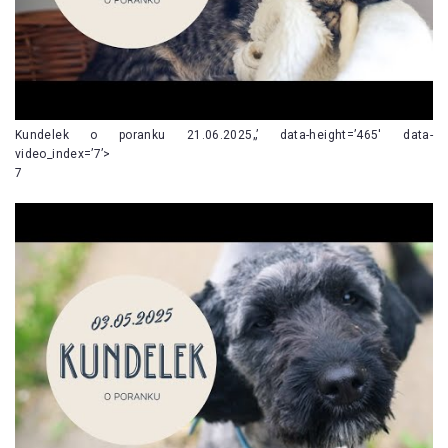
Kundelek o poranku 21.06.2025„’ data-height=’465′ data-
video_index=’7’>
7