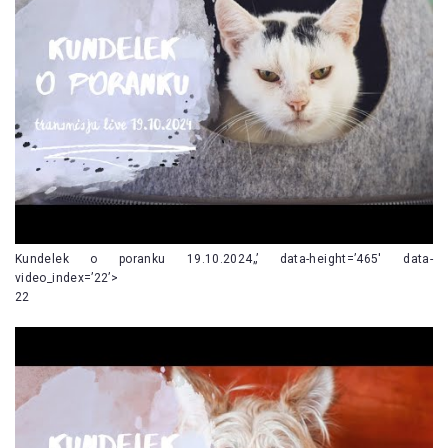
Kundelek o poranku 19.10.2024„’ data-height=’465′ data-
video_index=’22’>
22