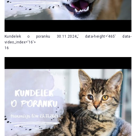
Kundelek o poranku 30.11.2024„’ data-height=’465′ data-
video_index=’16’>
16