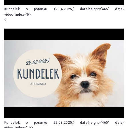
Kundelek o poranku 12.04.2025„’ data-height=’465′ data-
video_index=’9’>
9
Kundelek o poranku 22.03.2025„’ data-height=’465′ data-
video_index=’10’>