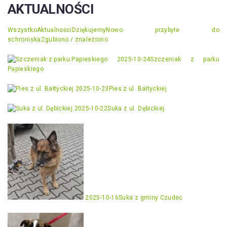
AKTUALNOŚCI
Wszystko
Aktualności
Dziękujemy
Nowo przybyłe do
schroniska
Zgubiono / znaleziono
2025-10-24
Szczeniak z parku
Papieskiego
2025-10-23
Pies z ul. Bałtyckiej
2025-10-22
Suka z ul. Dębickiej
2025-10-16
Suka z gminy Czudec