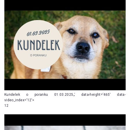
Kundelek o poranku 01.03.2025„’ data-height=’465′ data-
video_index=’12’>
12