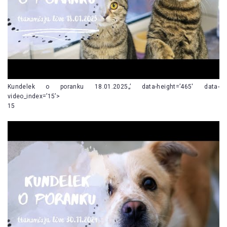
Kundelek o poranku 18.01.2025„’ data-height=’465′ data-
video_index=’15’>
15