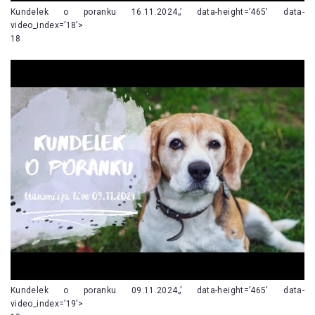
Kundelek o poranku 16.11.2024„’ data-height=’465′ data-
video_index=’18’>
18
Kundelek o poranku 09.11.2024„’ data-height=’465′ data-
video_index=’19’>