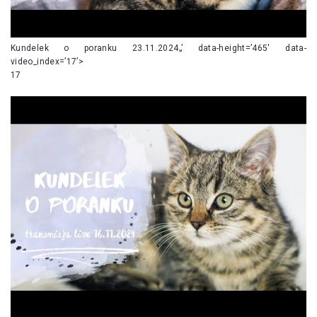
Kundelek o poranku 23.11.2024„’ data-height=’465′ data-
video_index=’17’>
17