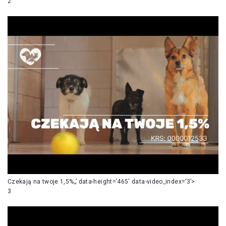
2
Czekają na twoje 1,5%„’ data-height=’465′ data-video_index=’3’>
3