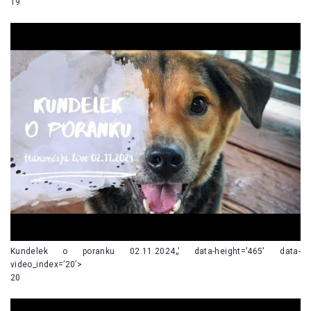
19
Kundelek o poranku 02.11.2024„’ data-height=’465′ data-
video_index=’20’>
20