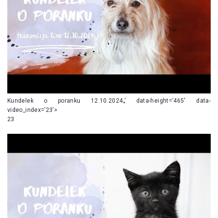
Kundelek o poranku 12.10.2024„’ data-height=’465′ data-
video_index=’23’>
23