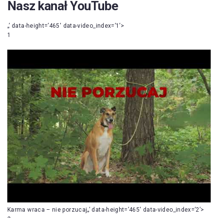
Nasz kanał YouTube
„’ data-height=’465′ data-video_index=’1’>
1
Karma wraca – nie porzucaj„’ data-height=’465′ data-video_index=’2’>