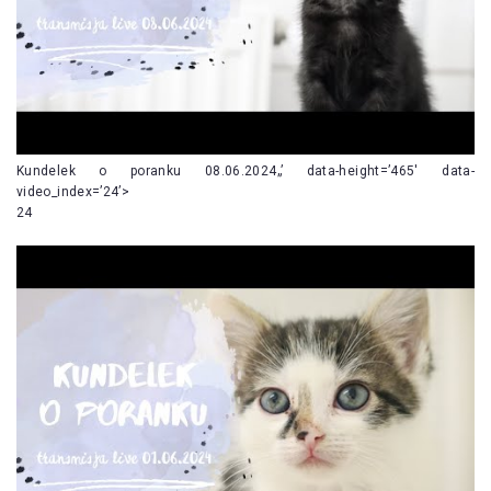
Kundelek o poranku 08.06.2024„’ data-height=’465′ data-
video_index=’24’>
24