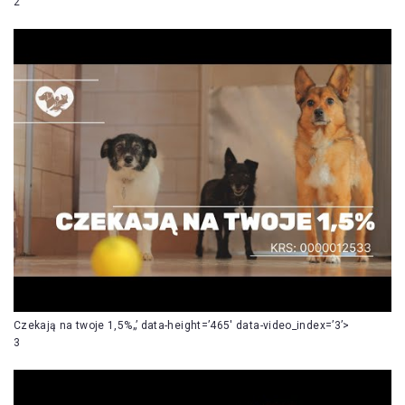
2
Czekają na twoje 1,5%„’ data-height=’465′ data-video_index=’3’>
3