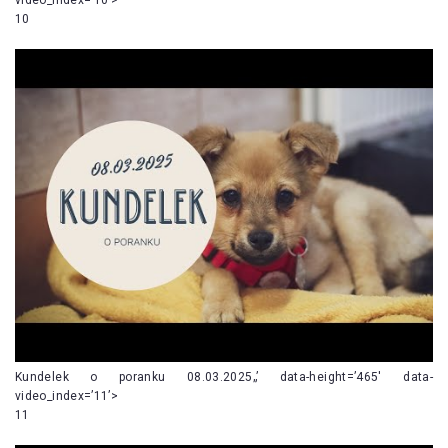
10
Kundelek o poranku 08.03.2025„’ data-height=’465′ data-
video_index=’11’>
11