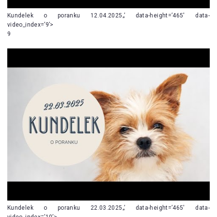
Kundelek o poranku 12.04.2025„’ data-height=’465′ data-
video_index=’9’>
9
Kundelek o poranku 22.03.2025„’ data-height=’465′ data-
video_index=’10’>