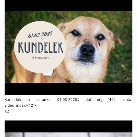
Kundelek o poranku 01.03.2025„’ data-height=’465′ data-
video_index=’12’>
12