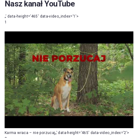
Nasz kanał YouTube
„’ data-height=’465′ data-video_index=’1’>
1
Karma wraca – nie porzucaj„’ data-height=’465′ data-video_index=’2’>