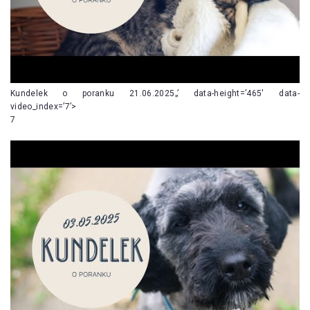
Kundelek o poranku 21.06.2025„’ data-height=’465′ data-
video_index=’7’>
7