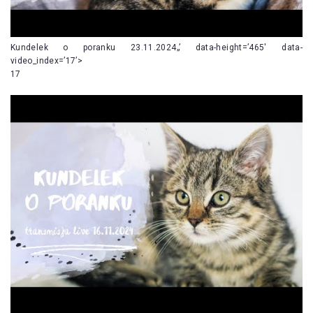
Kundelek o poranku 23.11.2024„’ data-height=’465′ data-
video_index=’17’>
17