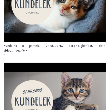
Kundelek o poranku 28.06.2025„’ data-height=’465′ data-
video_index=’6’>
6