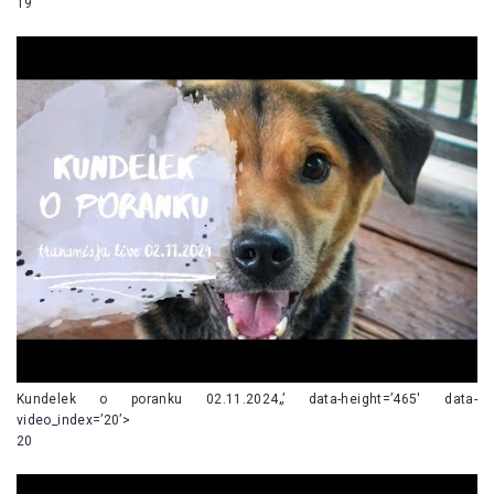
19
Kundelek o poranku 02.11.2024„’ data-height=’465′ data-
video_index=’20’>
20