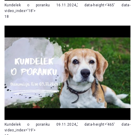
Kundelek o poranku 16.11.2024„’ data-height=’465′ data-
video_index=’18’>
18
Kundelek o poranku 09.11.2024„’ data-height=’465′ data-
video_index=’19’>