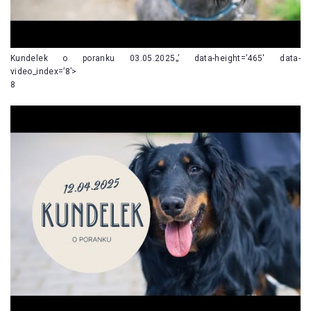
Kundelek o poranku 03.05.2025„’ data-height=’465′ data-
video_index=’8’>
8