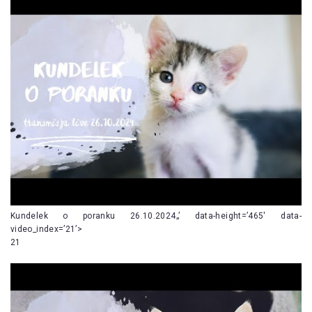
Kundelek o poranku 26.10.2024„’ data-height=’465′ data-
video_index=’21’>
21