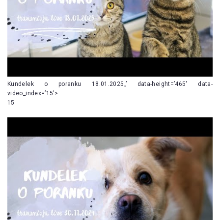
Kundelek o poranku 18.01.2025„’ data-height=’465′ data-
video_index=’15’>
15