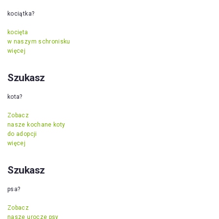
kociątka?
kocięta
w naszym schronisku
więcej
Szukasz
kota?
Zobacz
nasze kochane koty
do adopcji
więcej
Szukasz
psa?
Zobacz
nasze urocze psy