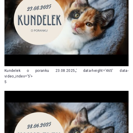
Kundelek o poranku 23.08.2025„’ data-height=’465′ data-
video_index=’5’>
5