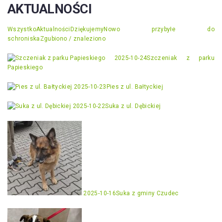
AKTUALNOŚCI
Wszystko
Aktualności
Dziękujemy
Nowo przybyłe do
schroniska
Zgubiono / znaleziono
2025-10-24
Szczeniak z parku
Papieskiego
2025-10-23
Pies z ul. Bałtyckiej
2025-10-22
Suka z ul. Dębickiej
2025-10-16
Suka z gminy Czudec