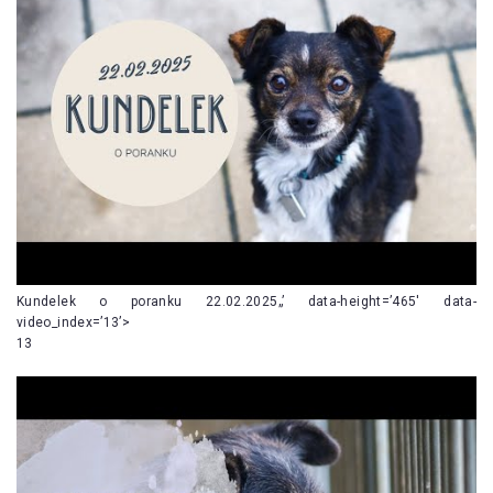
Kundelek o poranku 22.02.2025„’ data-height=’465′ data-
video_index=’13’>
13