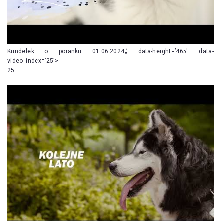
Kundelek o poranku 01.06.2024„’ data-height=’465′ data-
video_index=’25’>
25