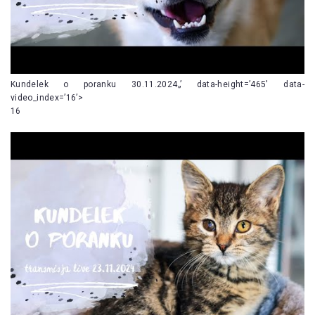
Kundelek o poranku 30.11.2024„’ data-height=’465′ data-
video_index=’16’>
16