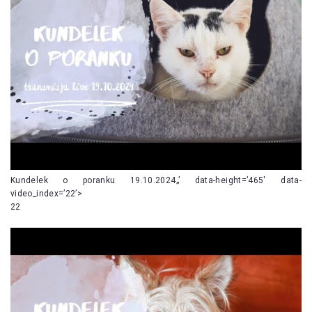
Kundelek o poranku 19.10.2024„’ data-height=’465′ data-
video_index=’22’>
22