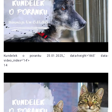
Kundelek o poranku 25.01.2025„’ data-height=’465′ data-
video_index=’14’>
14