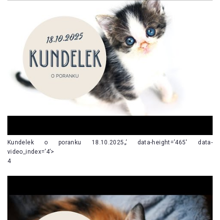
Kundelek o poranku 18.10.2025„’ data-height=’465′ data-
video_index=’4’>
4