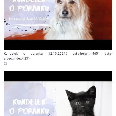
Kundelek o poranku 12.10.2024„’ data-height=’465′ data-
video_index=’23’>
23