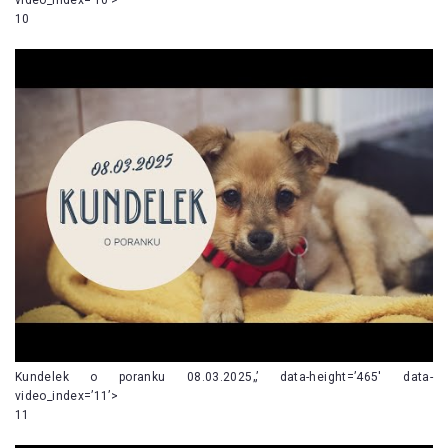
10
Kundelek o poranku 08.03.2025„’ data-height=’465′ data-
video_index=’11’>
11