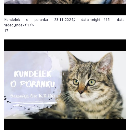
Kundelek o poranku 23.11.2024„’ data-height=’465′ data-
video_index=’17’>
17