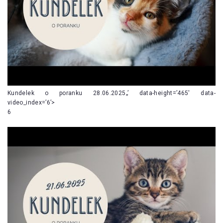
Kundelek o poranku 28.06.2025„’ data-height=’465′ data-
video_index=’6’>
6