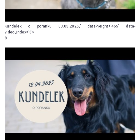
Kundelek o poranku 03.05.2025„’ data-height=’465′ data-
video_index=’8’>
8