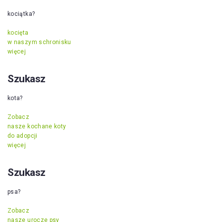
kociątka?
kocięta
w naszym schronisku
więcej
Szukasz
kota?
Zobacz
nasze kochane koty
do adopcji
więcej
Szukasz
psa?
Zobacz
nasze urocze psy