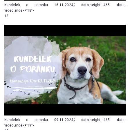
Kundelek o poranku 16.11.2024„’ data-height=’465′ data-
video_index=’18’>
18
Kundelek o poranku 09.11.2024„’ data-height=’465′ data-
video_index=’19’>