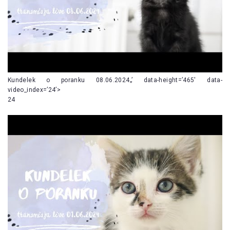
Kundelek o poranku 08.06.2024„’ data-height=’465′ data-
video_index=’24’>
24