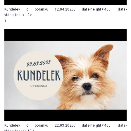
Kundelek o poranku 12.04.2025„’ data-height=’465′ data-
video_index=’9’>
9
Kundelek o poranku 22.03.2025„’ data-height=’465′ data-
video_index=’10’>