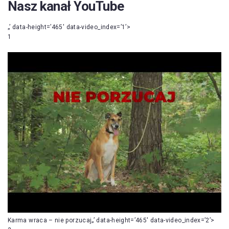
Nasz kanał YouTube
„’ data-height=’465′ data-video_index=’1’>
1
Karma wraca – nie porzucaj„’ data-height=’465′ data-video_index=’2’>