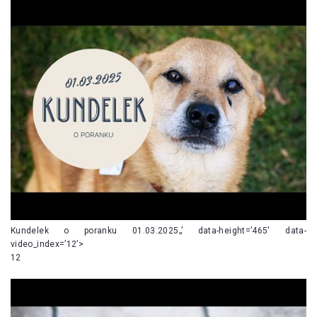
Kundelek o poranku 01.03.2025„’ data-height=’465′ data-
video_index=’12’>
12