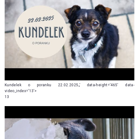
Kundelek o poranku 22.02.2025„’ data-height=’465′ data-
video_index=’13’>
13