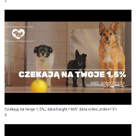
2
Czekają na twoje 1,5%„’ data-height=’465′ data-video_index=’3’>
3