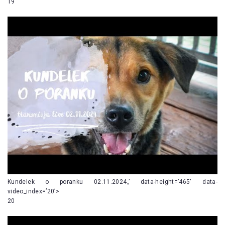
19
Kundelek o poranku 02.11.2024„’ data-height=’465′ data-
video_index=’20’>
20