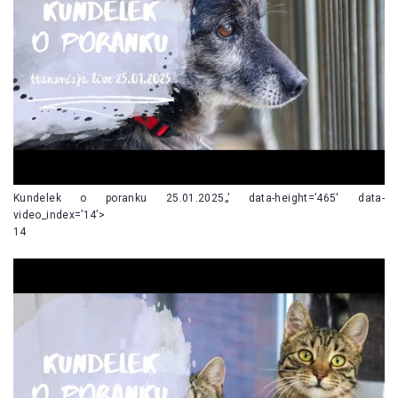
Kundelek o poranku 25.01.2025„’ data-height=’465′ data-
video_index=’14’>
14