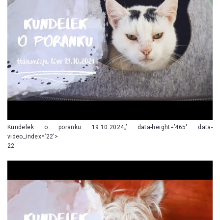
Kundelek o poranku 19.10.2024„’ data-height=’465′ data-
video_index=’22’>
22