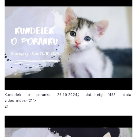
Kundelek o poranku 26.10.2024„’ data-height=’465′ data-
video_index=’21’>
21