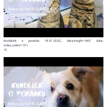
Kundelek o poranku 18.01.2025„’ data-height=’465′ data-
video_index=’15’>
15