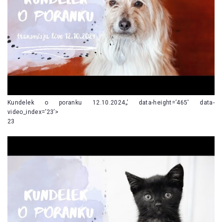
Kundelek o poranku 12.10.2024„’ data-height=’465′ data-
video_index=’23’>
23