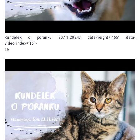
Kundelek o poranku 30.11.2024„’ data-height=’465′ data-
video_index=’16’>
16