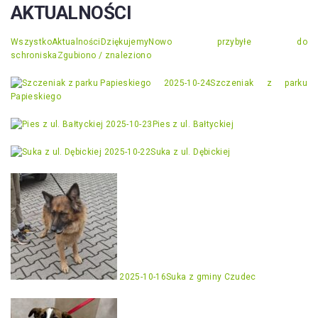
AKTUALNOŚCI
Wszystko
Aktualności
Dziękujemy
Nowo przybyłe do
schroniska
Zgubiono / znaleziono
2025-10-24
Szczeniak z parku
Papieskiego
2025-10-23
Pies z ul. Bałtyckiej
2025-10-22
Suka z ul. Dębickiej
2025-10-16
Suka z gminy Czudec