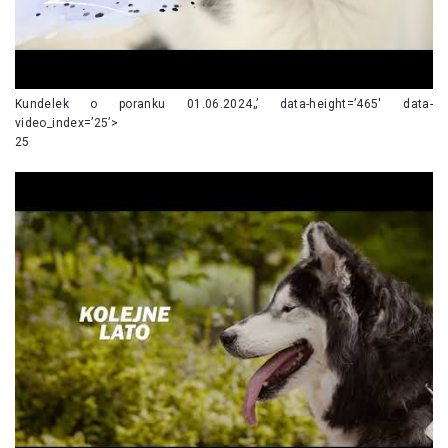
Kundelek o poranku 01.06.2024„’ data-height=’465′ data-
video_index=’25’>
25