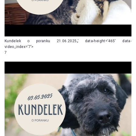
Kundelek o poranku 21.06.2025„’ data-height=’465′ data-
video_index=’7’>
7