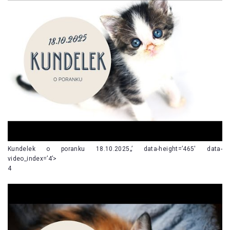
Kundelek o poranku 18.10.2025„’ data-height=’465′ data-
video_index=’4’>
4