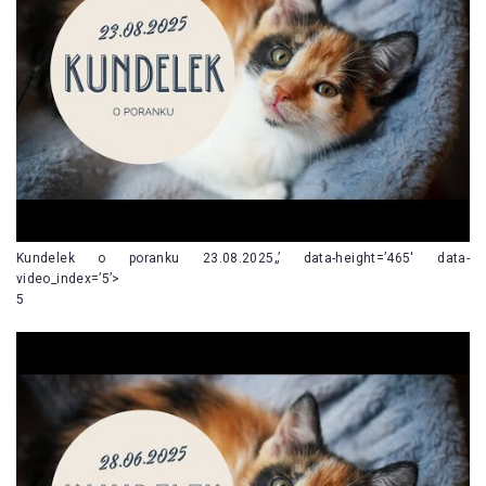
Kundelek o poranku 23.08.2025„’ data-height=’465′ data-
video_index=’5’>
5