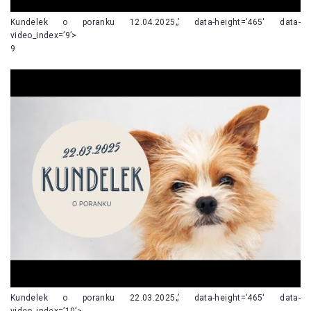
Kundelek o poranku 12.04.2025„’ data-height=’465′ data-
video_index=’9’>
9
Kundelek o poranku 22.03.2025„’ data-height=’465′ data-
video_index=’10’>