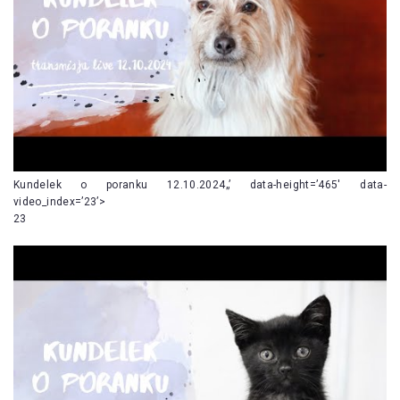
Kundelek o poranku 12.10.2024„’ data-height=’465′ data-
video_index=’23’>
23