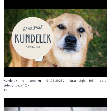
Kundelek o poranku 01.03.2025„’ data-height=’465′ data-
video_index=’12’>
12