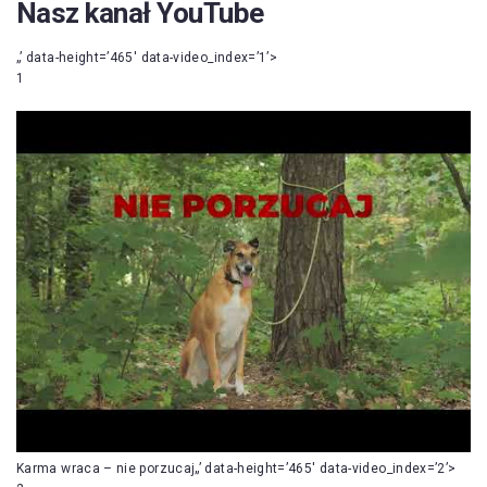
Nasz kanał YouTube
„’ data-height=’465′ data-video_index=’1’>
1
Karma wraca – nie porzucaj„’ data-height=’465′ data-video_index=’2’>