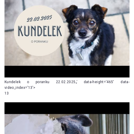
Kundelek o poranku 22.02.2025„’ data-height=’465′ data-
video_index=’13’>
13