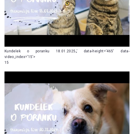
Kundelek o poranku 18.01.2025„’ data-height=’465′ data-
video_index=’15’>
15