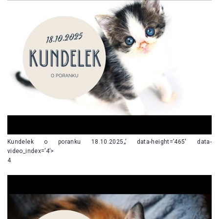
Kundelek o poranku 18.10.2025„’ data-height=’465′ data-
video_index=’4’>
4