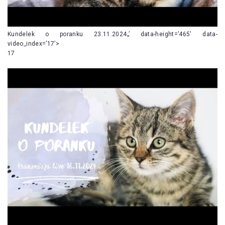
Kundelek o poranku 23.11.2024„’ data-height=’465′ data-
video_index=’17’>
17