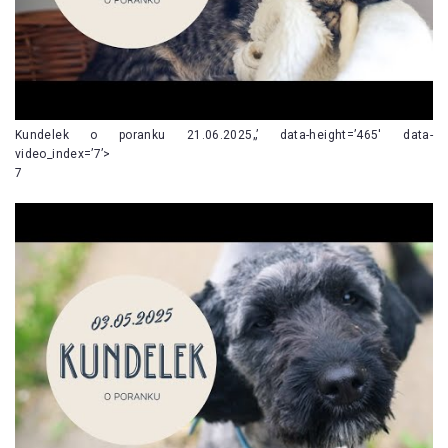
Kundelek o poranku 21.06.2025„’ data-height=’465′ data-
video_index=’7’>
7