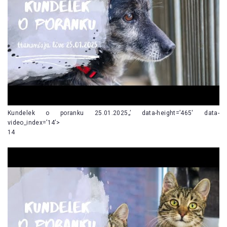
Kundelek o poranku 25.01.2025„’ data-height=’465′ data-
video_index=’14’>
14