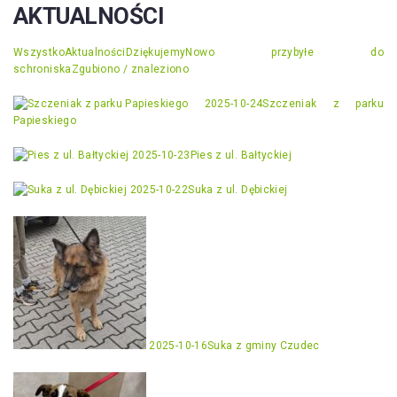
AKTUALNOŚCI
Wszystko
Aktualności
Dziękujemy
Nowo przybyłe do
schroniska
Zgubiono / znaleziono
2025-10-24
Szczeniak z parku
Papieskiego
2025-10-23
Pies z ul. Bałtyckiej
2025-10-22
Suka z ul. Dębickiej
2025-10-16
Suka z gminy Czudec