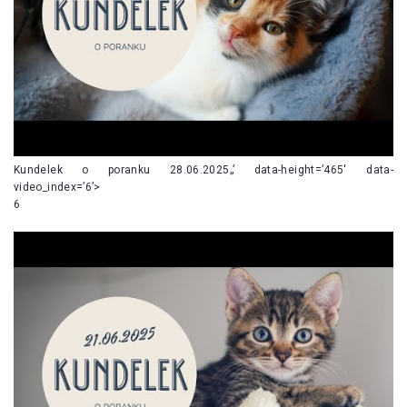
Kundelek o poranku 28.06.2025„’ data-height=’465′ data-
video_index=’6’>
6