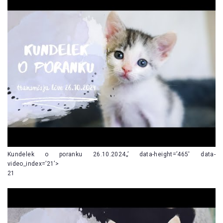
Kundelek o poranku 26.10.2024„’ data-height=’465′ data-
video_index=’21’>
21