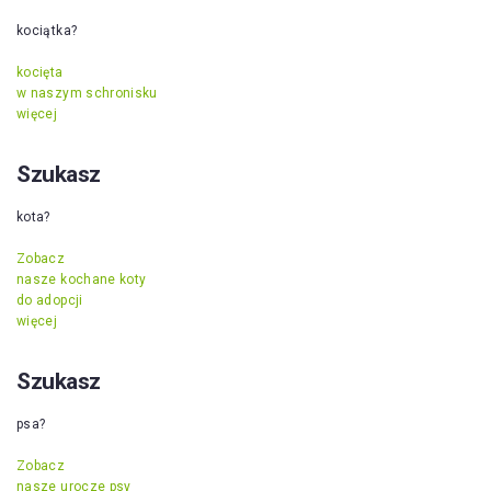
kociątka?
kocięta
w naszym schronisku
więcej
Szukasz
kota?
Zobacz
nasze kochane koty
do adopcji
więcej
Szukasz
psa?
Zobacz
nasze urocze psy