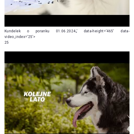
Kundelek o poranku 01.06.2024„’ data-height=’465′ data-
video_index=’25’>
25