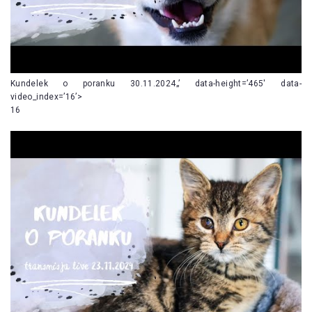
Kundelek o poranku 30.11.2024„’ data-height=’465′ data-
video_index=’16’>
16