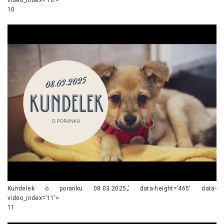
10
Kundelek o poranku 08.03.2025„’ data-height=’465′ data-
video_index=’11’>
11