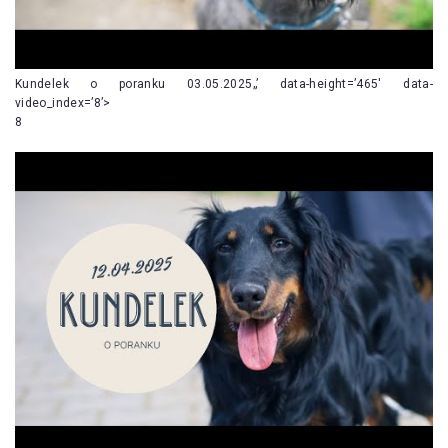
Kundelek o poranku 03.05.2025„’ data-height=’465′ data-
video_index=’8’>
8