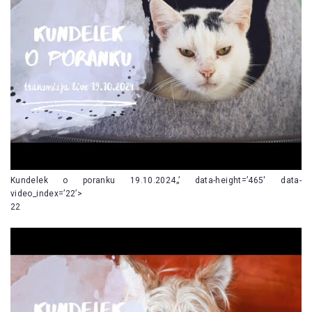
Kundelek o poranku 19.10.2024„’ data-height=’465′ data-
video_index=’22’>
22