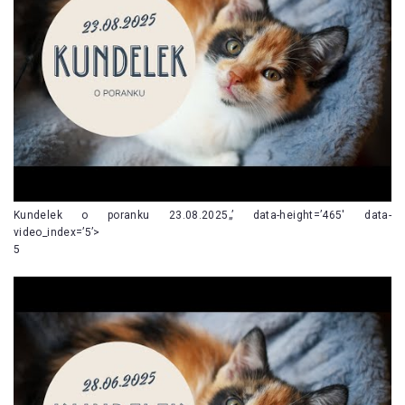
Kundelek o poranku 23.08.2025„’ data-height=’465′ data-
video_index=’5’>
5