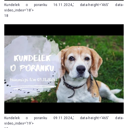
Kundelek o poranku 16.11.2024„’ data-height=’465′ data-
video_index=’18’>
18
Kundelek o poranku 09.11.2024„’ data-height=’465′ data-
video_index=’19’>