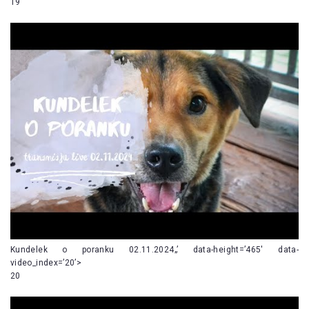
19
Kundelek o poranku 02.11.2024„’ data-height=’465′ data-
video_index=’20’>
20