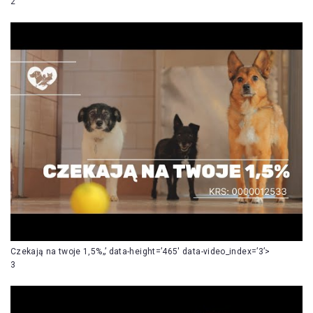
2
Czekają na twoje 1,5%„’ data-height=’465′ data-video_index=’3’>
3