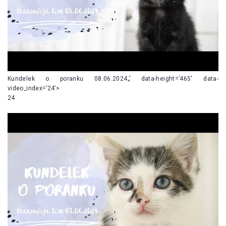
Kundelek o poranku 08.06.2024„’ data-height=’465′ data-
video_index=’24’>
24