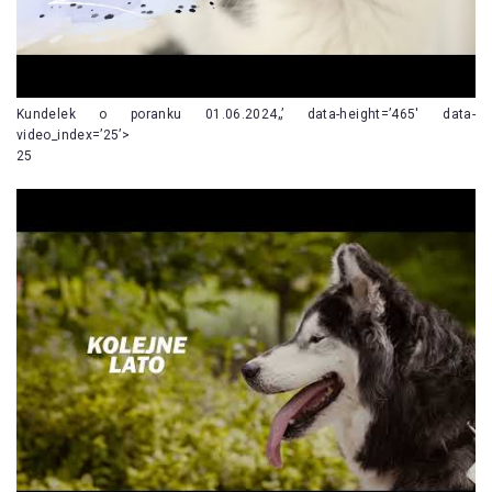
Kundelek o poranku 01.06.2024„’ data-height=’465′ data-
video_index=’25’>
25