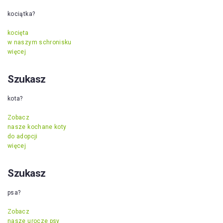
kociątka?
kocięta
w naszym schronisku
więcej
Szukasz
kota?
Zobacz
nasze kochane koty
do adopcji
więcej
Szukasz
psa?
Zobacz
nasze urocze psy