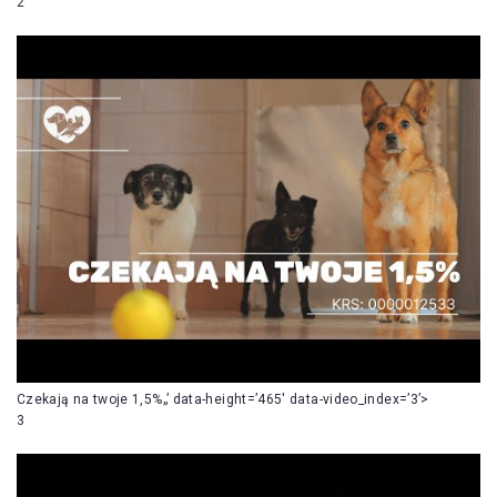
2
Czekają na twoje 1,5%„’ data-height=’465′ data-video_index=’3’>
3