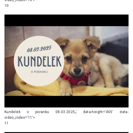
10
Kundelek o poranku 08.03.2025„’ data-height=’465′ data-
video_index=’11’>
11