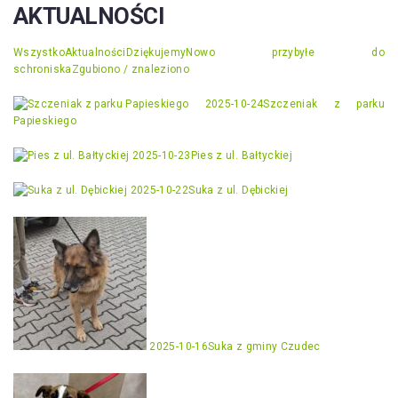
AKTUALNOŚCI
Wszystko
Aktualności
Dziękujemy
Nowo przybyłe do
schroniska
Zgubiono / znaleziono
2025-10-24
Szczeniak z parku
Papieskiego
2025-10-23
Pies z ul. Bałtyckiej
2025-10-22
Suka z ul. Dębickiej
2025-10-16
Suka z gminy Czudec