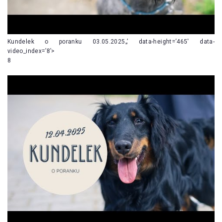
Kundelek o poranku 03.05.2025„’ data-height=’465′ data-
video_index=’8’>
8