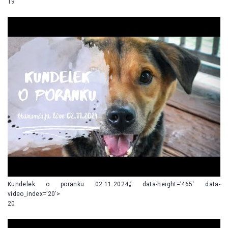
19
Kundelek o poranku 02.11.2024„’ data-height=’465′ data-
video_index=’20’>
20