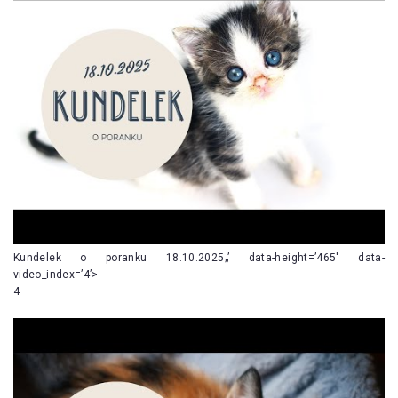
Kundelek o poranku 18.10.2025„’ data-height=’465′ data-
video_index=’4’>
4