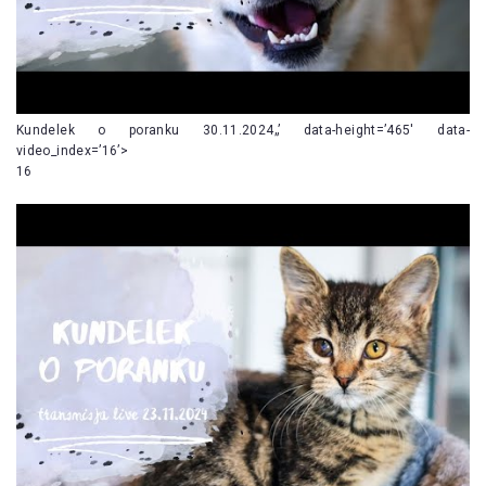
Kundelek o poranku 30.11.2024„’ data-height=’465′ data-
video_index=’16’>
16