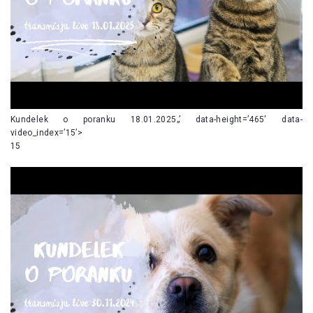
Kundelek o poranku 18.01.2025„’ data-height=’465′ data-
video_index=’15’>
15