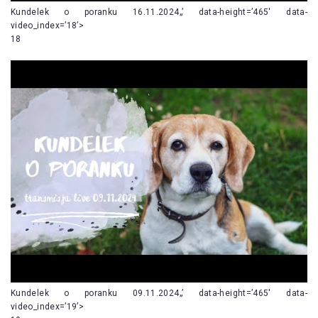
Kundelek o poranku 16.11.2024„’ data-height=’465′ data-
video_index=’18’>
18
Kundelek o poranku 09.11.2024„’ data-height=’465′ data-
video_index=’19’>