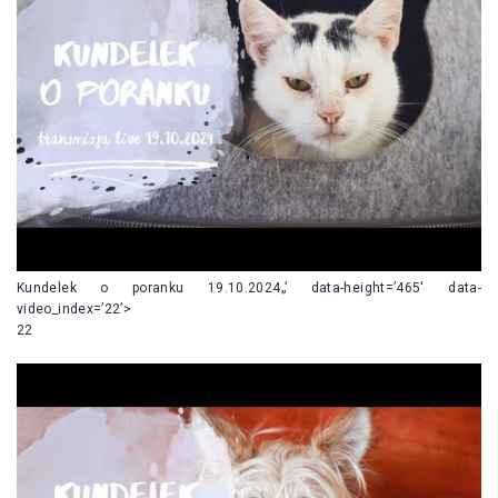
Kundelek o poranku 19.10.2024„’ data-height=’465′ data-
video_index=’22’>
22