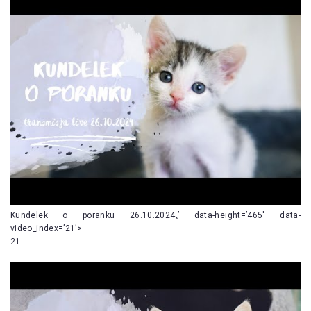
Kundelek o poranku 26.10.2024„’ data-height=’465′ data-
video_index=’21’>
21