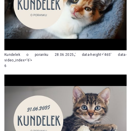
Kundelek o poranku 28.06.2025„’ data-height=’465′ data-
video_index=’6’>
6