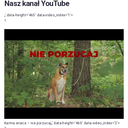
Nasz kanał YouTube
„’ data-height=’465′ data-video_index=’1’>
1
Karma wraca – nie porzucaj„’ data-height=’465′ data-video_index=’2’>