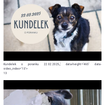
Kundelek o poranku 22.02.2025„’ data-height=’465′ data-
video_index=’13’>
13