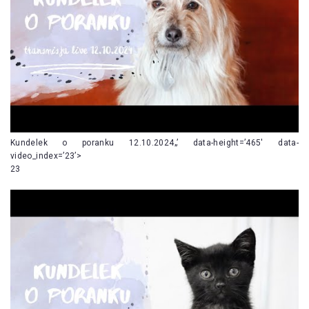
Kundelek o poranku 12.10.2024„’ data-height=’465′ data-
video_index=’23’>
23