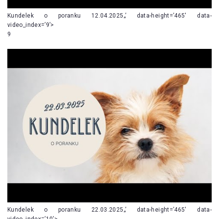
Kundelek o poranku 12.04.2025„’ data-height=’465′ data-
video_index=’9’>
9
Kundelek o poranku 22.03.2025„’ data-height=’465′ data-
video_index=’10’>