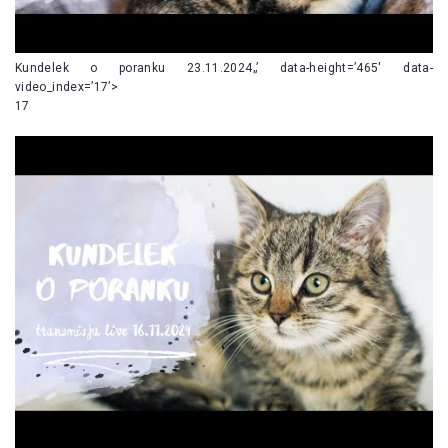
Kundelek o poranku 23.11.2024„’ data-height=’465′ data-
video_index=’17’>
17