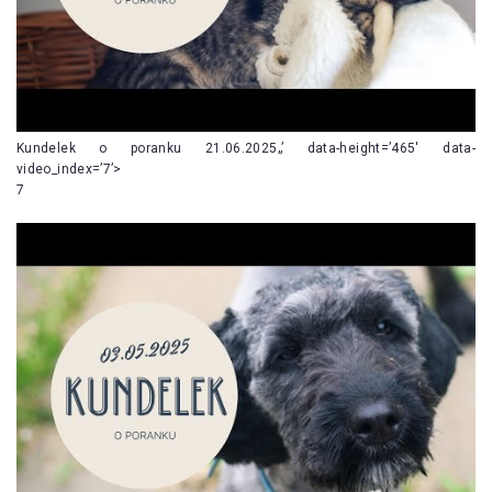
Kundelek o poranku 21.06.2025„’ data-height=’465′ data-
video_index=’7’>
7