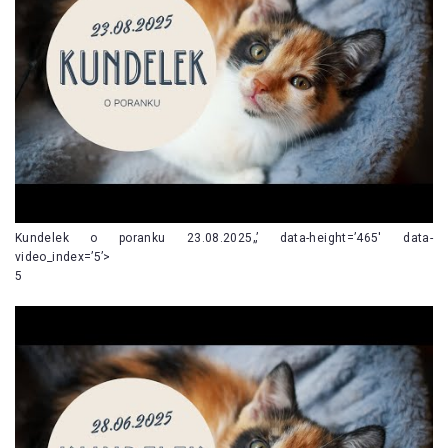
Kundelek o poranku 23.08.2025„’ data-height=’465′ data-
video_index=’5’>
5