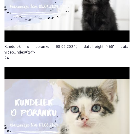
Kundelek o poranku 08.06.2024„’ data-height=’465′ data-
video_index=’24’>
24