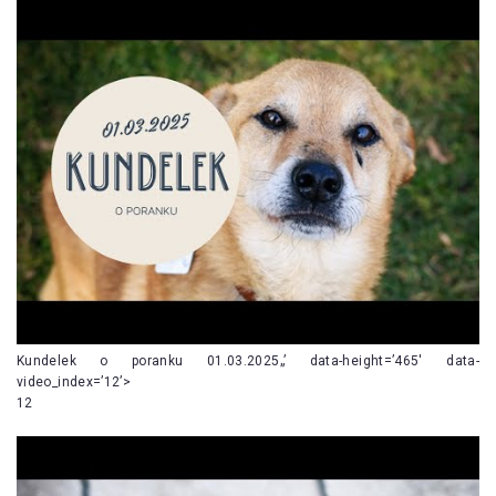
Kundelek o poranku 01.03.2025„’ data-height=’465′ data-
video_index=’12’>
12