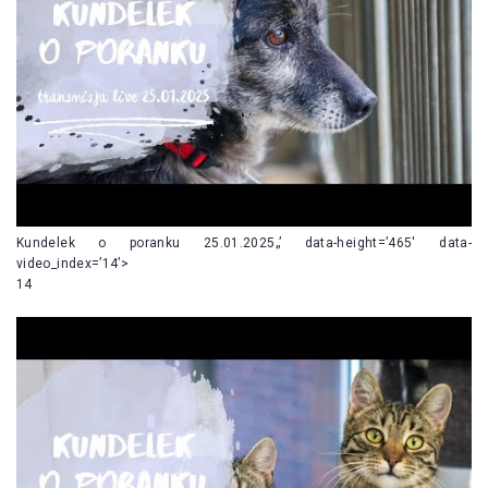
Kundelek o poranku 25.01.2025„’ data-height=’465′ data-
video_index=’14’>
14