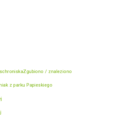
schroniska
Zgubiono / znaleziono
iak z parku Papieskiego
ej
j