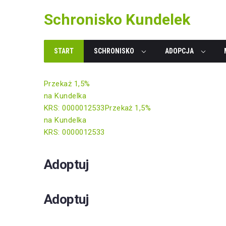
Skip
Schronisko Kundelek
to
content
START
SCHRONISKO
ADOPCJA
Przekaż 1,5%
na Kundelka
KRS: 0000012533
Przekaż 1,5%
na Kundelka
KRS: 0000012533
Adoptuj
Adoptuj