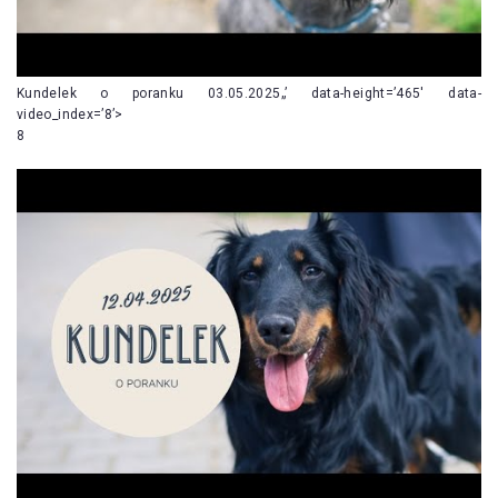
Kundelek o poranku 03.05.2025„’ data-height=’465′ data-
video_index=’8’>
8