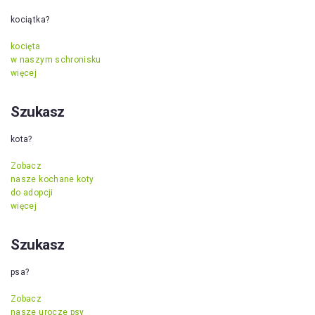
kociątka?
kocięta
w naszym schronisku
więcej
Szukasz
kota?
Zobacz
nasze kochane koty
do adopcji
więcej
Szukasz
psa?
Zobacz
nasze urocze psy