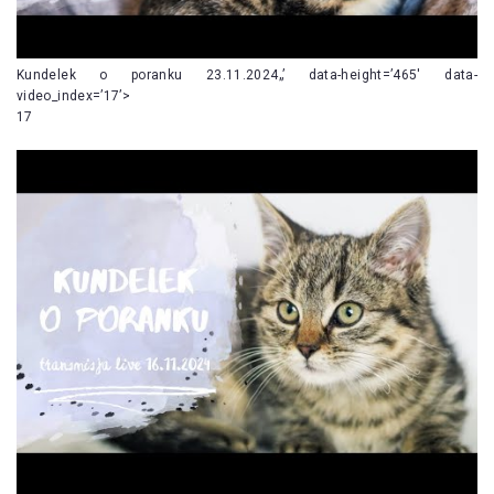
Kundelek o poranku 23.11.2024„’ data-height=’465′ data-
video_index=’17’>
17