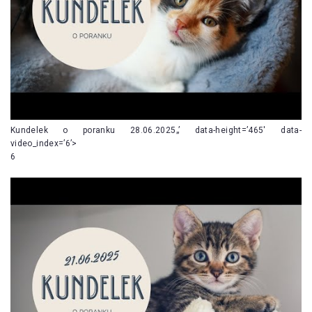
Kundelek o poranku 28.06.2025„’ data-height=’465′ data-
video_index=’6’>
6