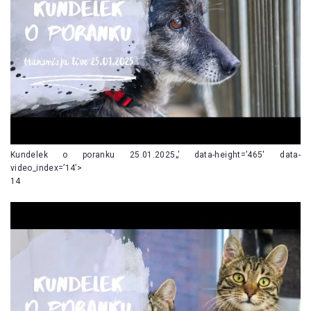
Kundelek o poranku 25.01.2025„’ data-height=’465′ data-
video_index=’14’>
14