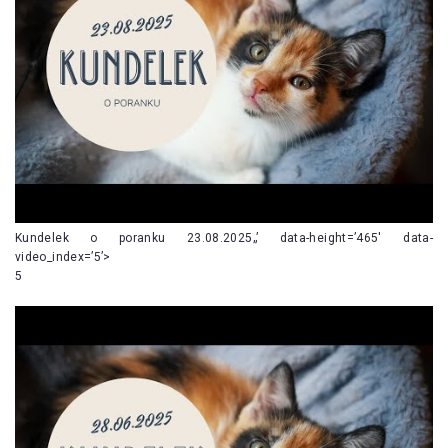
Kundelek o poranku 23.08.2025„’ data-height=’465′ data-
video_index=’5’>
5