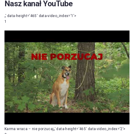
Nasz kanał YouTube
„’ data-height=’465′ data-video_index=’1’>
1
Karma wraca – nie porzucaj„’ data-height=’465′ data-video_index=’2’>