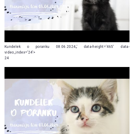
Kundelek o poranku 08.06.2024„’ data-height=’465′ data-
video_index=’24’>
24