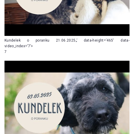
Kundelek o poranku 21.06.2025„’ data-height=’465′ data-
video_index=’7’>
7