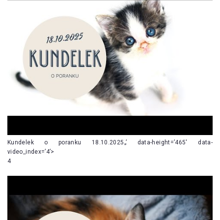
Kundelek o poranku 18.10.2025„’ data-height=’465′ data-
video_index=’4’>
4