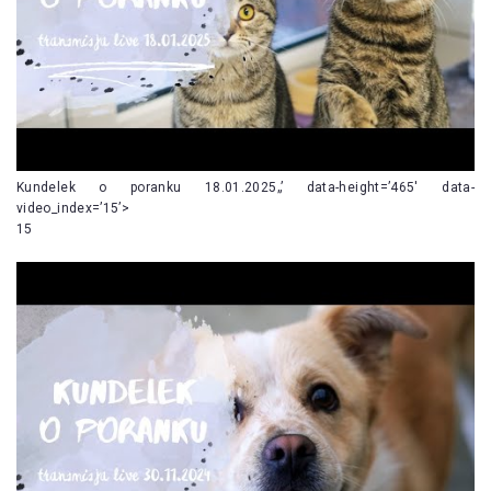
Kundelek o poranku 18.01.2025„’ data-height=’465′ data-
video_index=’15’>
15