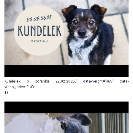
Kundelek o poranku 22.02.2025„’ data-height=’465′ data-
video_index=’13’>
13