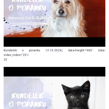
Kundelek o poranku 12.10.2024„’ data-height=’465′ data-
video_index=’23’>
23