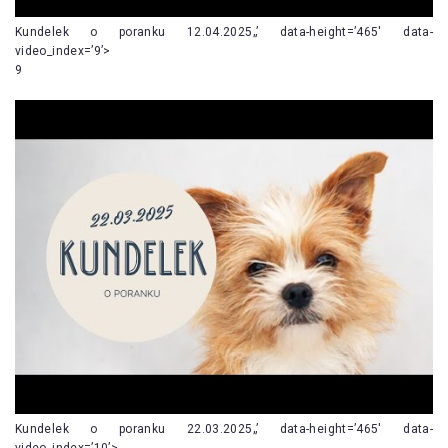
Kundelek o poranku 12.04.2025„’ data-height=’465′ data-
video_index=’9’>
9
Kundelek o poranku 22.03.2025„’ data-height=’465′ data-
video_index=’10’>