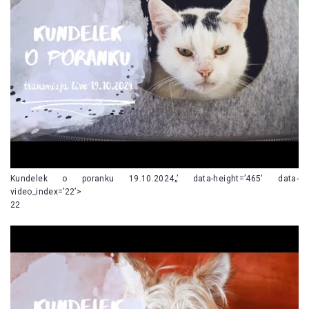
Kundelek o poranku 19.10.2024„’ data-height=’465′ data-
video_index=’22’>
22