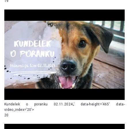
19
Kundelek o poranku 02.11.2024„’ data-height=’465′ data-
video_index=’20’>
20