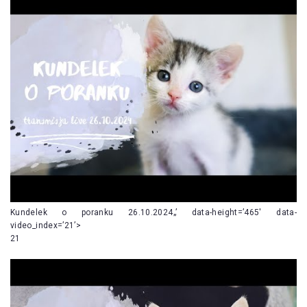
Kundelek o poranku 26.10.2024„’ data-height=’465′ data-
video_index=’21’>
21