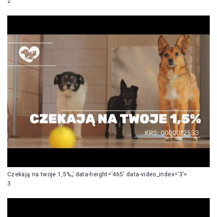
2
Czekają na twoje 1,5%„’ data-height=’465′ data-video_index=’3’>
3