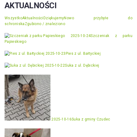
AKTUALNOŚCI
Wszystko
Aktualności
Dziękujemy
Nowo przybyłe do
schroniska
Zgubiono / znaleziono
2025-10-24
Szczeniak z parku
Papieskiego
2025-10-23
Pies z ul. Bałtyckiej
2025-10-22
Suka z ul. Dębickiej
2025-10-16
Suka z gminy Czudec