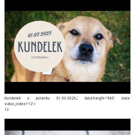
Kundelek o poranku 01.03.2025„’ data-height=’465′ data-
video_index=’12’>
12