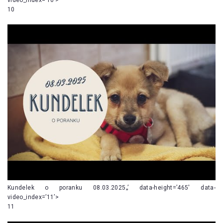
10
Kundelek o poranku 08.03.2025„’ data-height=’465′ data-
video_index=’11’>
11