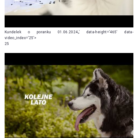
Kundelek o poranku 01.06.2024„’ data-height=’465′ data-
video_index=’25’>
25