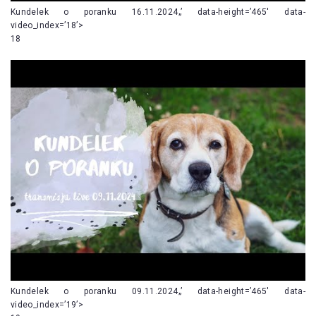
Kundelek o poranku 16.11.2024„’ data-height=’465′ data-
video_index=’18’>
18
Kundelek o poranku 09.11.2024„’ data-height=’465′ data-
video_index=’19’>