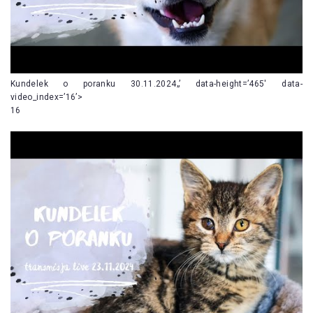
Kundelek o poranku 30.11.2024„’ data-height=’465′ data-
video_index=’16’>
16