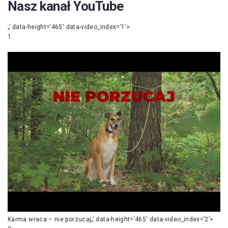
Nasz kanał YouTube
„’ data-height=’465′ data-video_index=’1’>
1
Karma wraca – nie porzucaj„’ data-height=’465′ data-video_index=’2’>