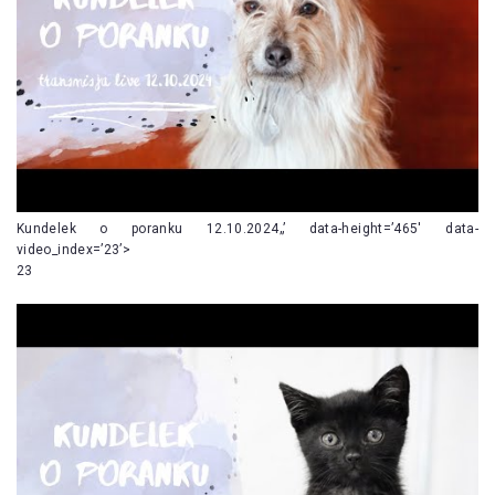
Kundelek o poranku 12.10.2024„’ data-height=’465′ data-
video_index=’23’>
23