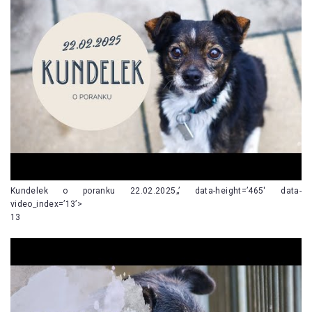
Kundelek o poranku 22.02.2025„’ data-height=’465′ data-
video_index=’13’>
13