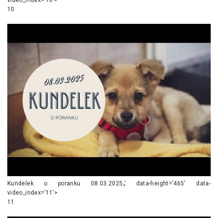
10
Kundelek o poranku 08.03.2025„’ data-height=’465′ data-
video_index=’11’>
11