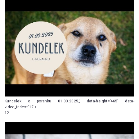
Kundelek o poranku 01.03.2025„’ data-height=’465′ data-
video_index=’12’>
12