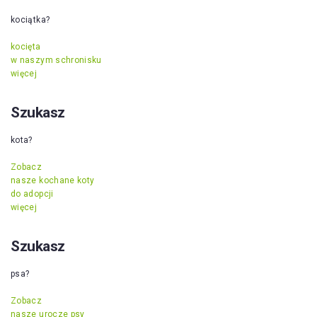
kociątka?
kocięta
w naszym schronisku
więcej
Szukasz
kota?
Zobacz
nasze kochane koty
do adopcji
więcej
Szukasz
psa?
Zobacz
nasze urocze psy