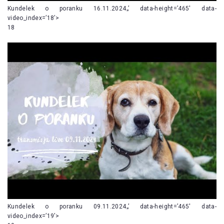
Kundelek o poranku 16.11.2024„’ data-height=’465′ data-
video_index=’18’>
18
Kundelek o poranku 09.11.2024„’ data-height=’465′ data-
video_index=’19’>