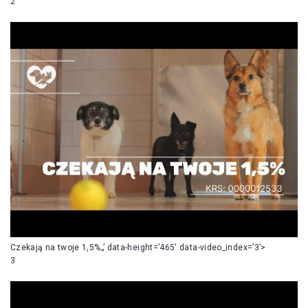
2
Czekają na twoje 1,5%„’ data-height=’465′ data-video_index=’3’>
3