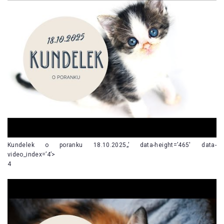
Kundelek o poranku 18.10.2025„’ data-height=’465′ data-
video_index=’4’>
4