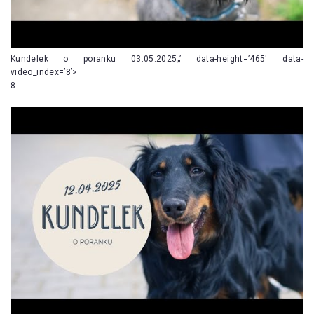
Kundelek o poranku 03.05.2025„’ data-height=’465′ data-
video_index=’8’>
8