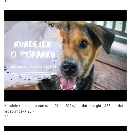
19
Kundelek o poranku 02.11.2024„’ data-height=’465′ data-
video_index=’20’>
20