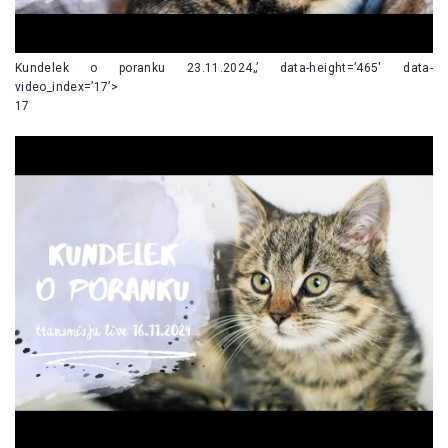
Kundelek o poranku 23.11.2024„’ data-height=’465′ data-
video_index=’17’>
17