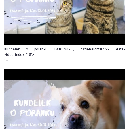
Kundelek o poranku 18.01.2025„’ data-height=’465′ data-
video_index=’15’>
15