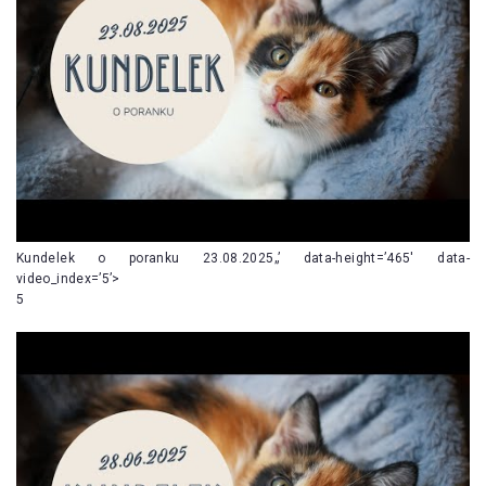
Kundelek o poranku 23.08.2025„’ data-height=’465′ data-
video_index=’5’>
5