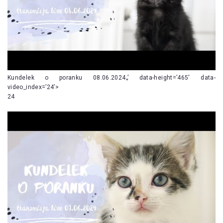
Kundelek o poranku 08.06.2024„’ data-height=’465′ data-
video_index=’24’>
24