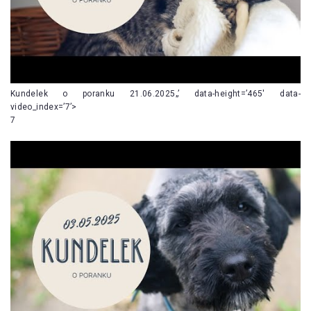
Kundelek o poranku 21.06.2025„’ data-height=’465′ data-
video_index=’7’>
7