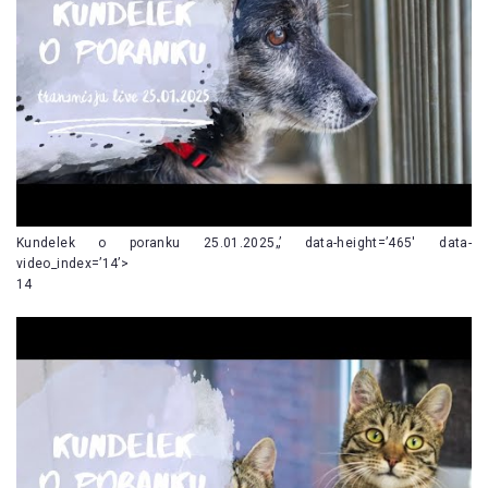
Kundelek o poranku 25.01.2025„’ data-height=’465′ data-
video_index=’14’>
14