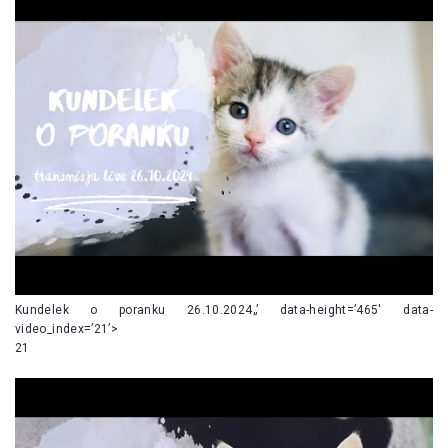
Kundelek o poranku 26.10.2024„’ data-height=’465′ data-
video_index=’21’>
21