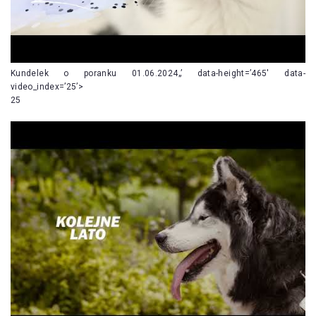
Kundelek o poranku 01.06.2024„’ data-height=’465′ data-
video_index=’25’>
25