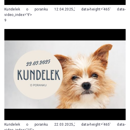
Kundelek o poranku 12.04.2025„’ data-height=’465′ data-
video_index=’9’>
9
Kundelek o poranku 22.03.2025„’ data-height=’465′ data-
video_index=’10’>