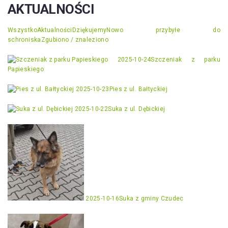
AKTUALNOŚCI
Wszystko
Aktualności
Dziękujemy
Nowo przybyłe do
schroniska
Zgubiono / znaleziono
2025-10-24
Szczeniak z parku
Papieskiego
2025-10-23
Pies z ul. Bałtyckiej
2025-10-22
Suka z ul. Dębickiej
2025-10-16
Suka z gminy Czudec