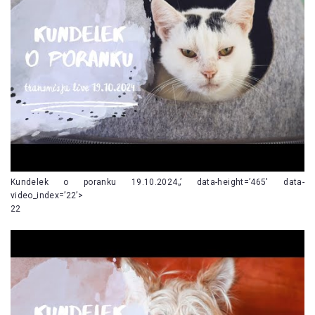
Kundelek o poranku 19.10.2024„’ data-height=’465′ data-
video_index=’22’>
22