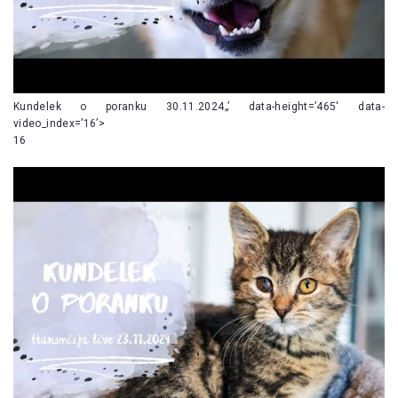
Kundelek o poranku 30.11.2024„’ data-height=’465′ data-
video_index=’16’>
16