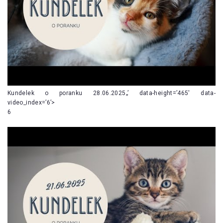
Kundelek o poranku 28.06.2025„’ data-height=’465′ data-
video_index=’6’>
6