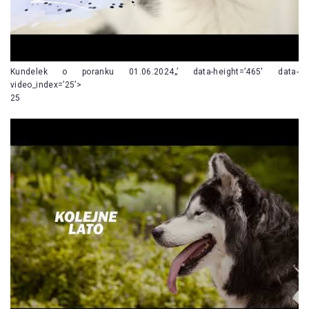
Kundelek o poranku 01.06.2024„’ data-height=’465′ data-
video_index=’25’>
25