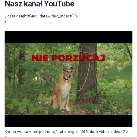
Nasz kanał YouTube
„’ data-height=’465′ data-video_index=’1’>
1
Karma wraca – nie porzucaj„’ data-height=’465′ data-video_index=’2’>