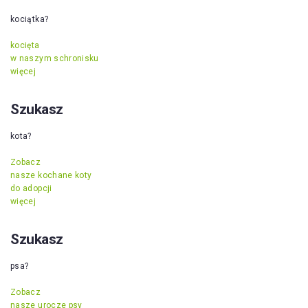
kociątka?
kocięta
w naszym schronisku
więcej
Szukasz
kota?
Zobacz
nasze kochane koty
do adopcji
więcej
Szukasz
psa?
Zobacz
nasze urocze psy