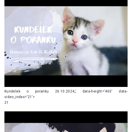
Kundelek o poranku 26.10.2024„’ data-height=’465′ data-
video_index=’21’>
21