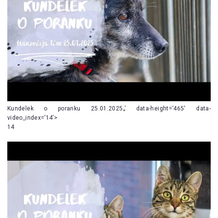
Kundelek o poranku 25.01.2025„’ data-height=’465′ data-
video_index=’14’>
14