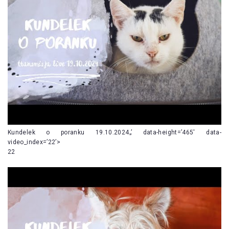
Kundelek o poranku 19.10.2024„’ data-height=’465′ data-
video_index=’22’>
22