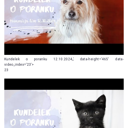
Kundelek o poranku 12.10.2024„’ data-height=’465′ data-
video_index=’23’>
23