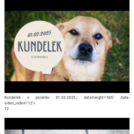
Kundelek o poranku 01.03.2025„’ data-height=’465′ data-
video_index=’12’>
12