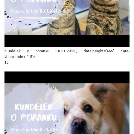
Kundelek o poranku 18.01.2025„’ data-height=’465′ data-
video_index=’15’>
15