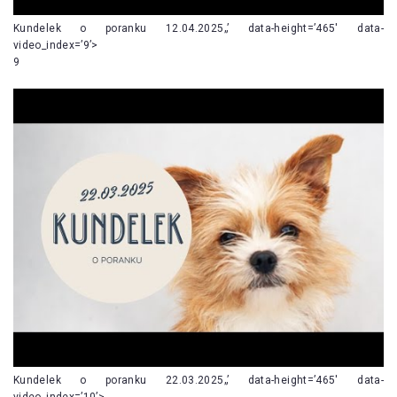
Kundelek o poranku 12.04.2025„’ data-height=’465′ data-
video_index=’9’>
9
Kundelek o poranku 22.03.2025„’ data-height=’465′ data-
video_index=’10’>