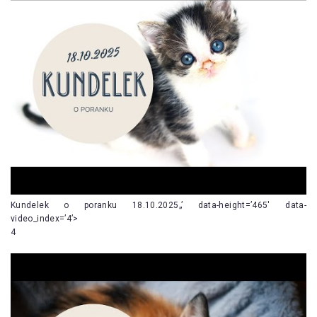
Kundelek o poranku 18.10.2025„’ data-height=’465′ data-
video_index=’4’>
4