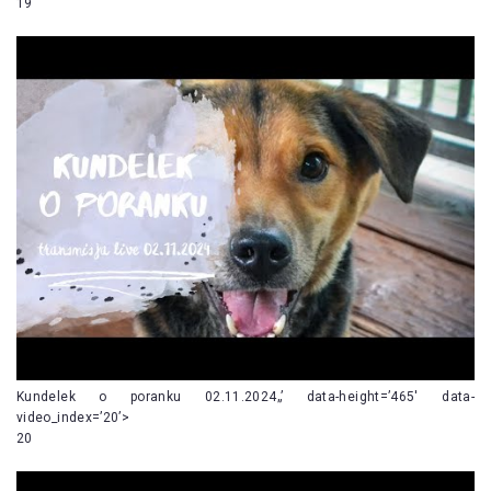
19
Kundelek o poranku 02.11.2024„’ data-height=’465′ data-
video_index=’20’>
20