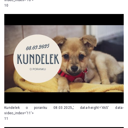
10
Kundelek o poranku 08.03.2025„’ data-height=’465′ data-
video_index=’11’>
11