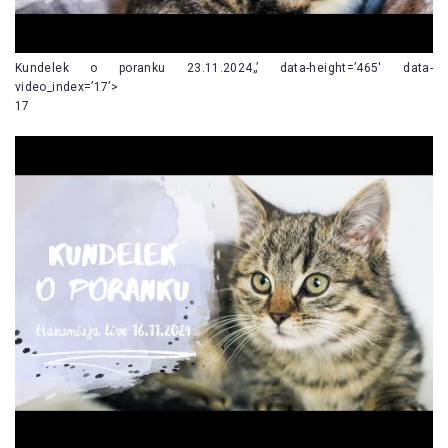
Kundelek o poranku 23.11.2024„’ data-height=’465′ data-
video_index=’17’>
17