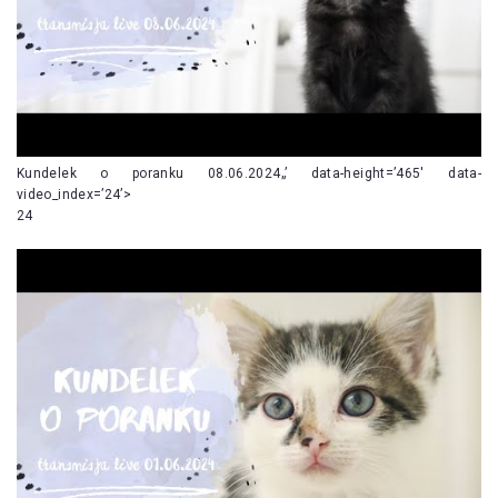
Kundelek o poranku 08.06.2024„’ data-height=’465′ data-
video_index=’24’>
24