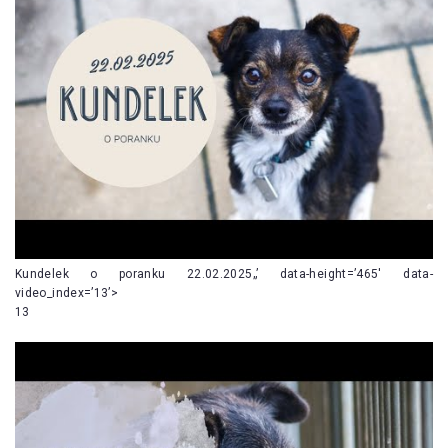
Kundelek o poranku 22.02.2025„’ data-height=’465′ data-
video_index=’13’>
13