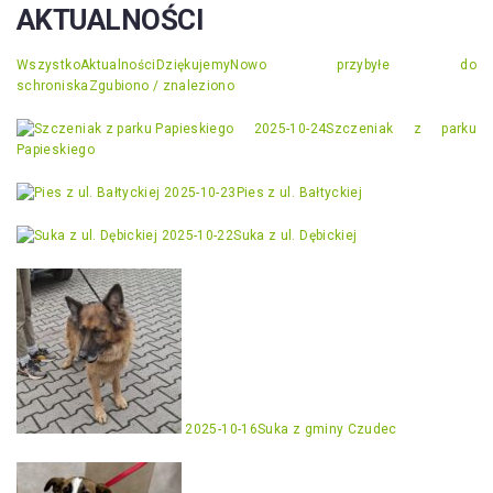
AKTUALNOŚCI
Wszystko
Aktualności
Dziękujemy
Nowo przybyłe do
schroniska
Zgubiono / znaleziono
2025-10-24
Szczeniak z parku
Papieskiego
2025-10-23
Pies z ul. Bałtyckiej
2025-10-22
Suka z ul. Dębickiej
2025-10-16
Suka z gminy Czudec