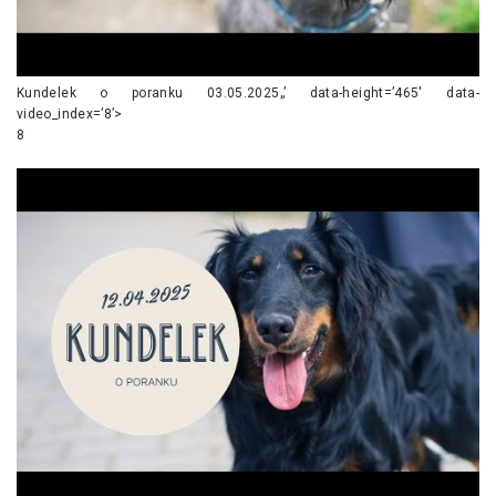
Kundelek o poranku 03.05.2025„’ data-height=’465′ data-
video_index=’8’>
8