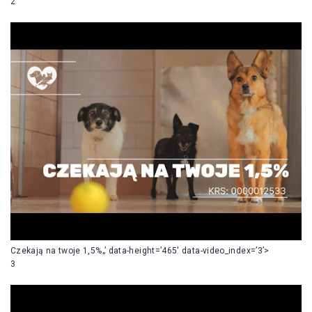
2
Czekają na twoje 1,5%„’ data-height=’465′ data-video_index=’3’>
3