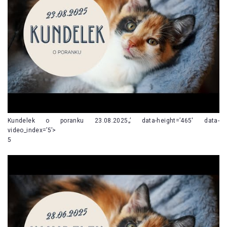
Kundelek o poranku 23.08.2025„’ data-height=’465′ data-
video_index=’5’>
5