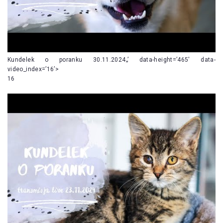
Kundelek o poranku 30.11.2024„’ data-height=’465′ data-
video_index=’16’>
16