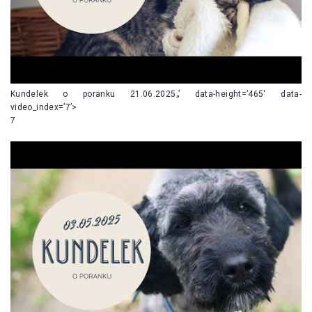
Kundelek o poranku 21.06.2025„’ data-height=’465′ data-
video_index=’7’>
7