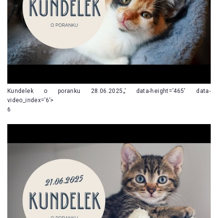
Kundelek o poranku 28.06.2025„’ data-height=’465′ data-
video_index=’6’>
6