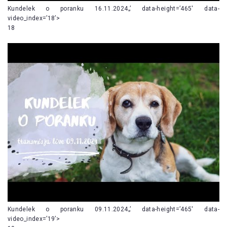
Kundelek o poranku 16.11.2024„’ data-height=’465′ data-
video_index=’18’>
18
Kundelek o poranku 09.11.2024„’ data-height=’465′ data-
video_index=’19’>