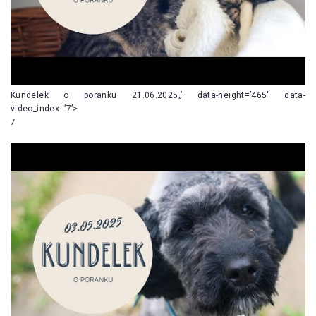
Kundelek o poranku 21.06.2025„’ data-height=’465′ data-
video_index=’7’>
7