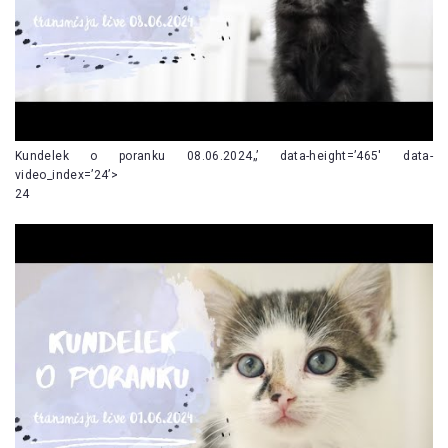
Kundelek o poranku 08.06.2024„’ data-height=’465′ data-
video_index=’24’>
24