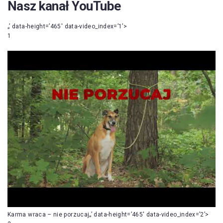
Nasz kanał YouTube
„’ data-height=’465′ data-video_index=’1’>
1
Karma wraca – nie porzucaj„’ data-height=’465′ data-video_index=’2’>