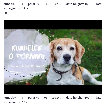
Kundelek o poranku 16.11.2024„’ data-height=’465′ data-
video_index=’18’>
18
Kundelek o poranku 09.11.2024„’ data-height=’465′ data-
video_index=’19’>