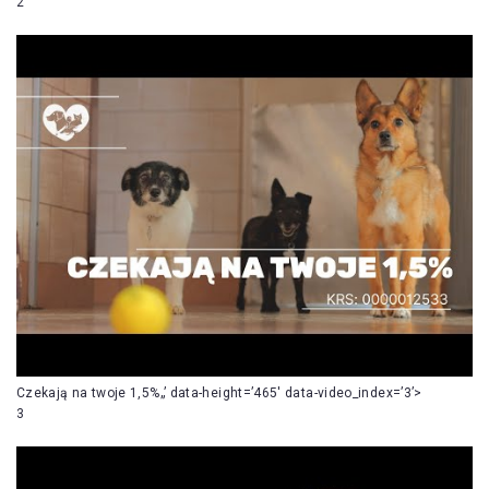
2
Czekają na twoje 1,5%„’ data-height=’465′ data-video_index=’3’>
3