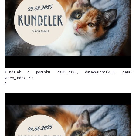
Kundelek o poranku 23.08.2025„’ data-height=’465′ data-
video_index=’5’>
5