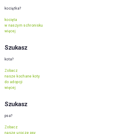
kociątka?
kocięta
w naszym schronisku
więcej
Szukasz
kota?
Zobacz
nasze kochane koty
do adopcji
więcej
Szukasz
psa?
Zobacz
nasze urocze psy