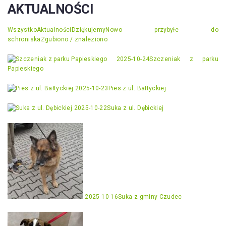
AKTUALNOŚCI
Wszystko
Aktualności
Dziękujemy
Nowo przybyłe do
schroniska
Zgubiono / znaleziono
2025-10-24
Szczeniak z parku
Papieskiego
2025-10-23
Pies z ul. Bałtyckiej
2025-10-22
Suka z ul. Dębickiej
2025-10-16
Suka z gminy Czudec