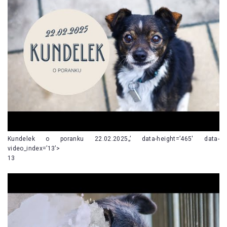
Kundelek o poranku 22.02.2025„’ data-height=’465′ data-
video_index=’13’>
13