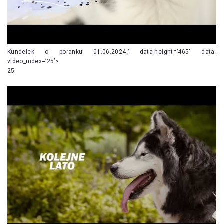
Kundelek o poranku 01.06.2024„’ data-height=’465′ data-
video_index=’25’>
25