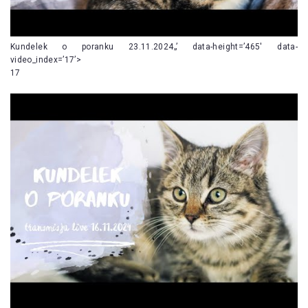
Kundelek o poranku 23.11.2024„’ data-height=’465′ data-
video_index=’17’>
17