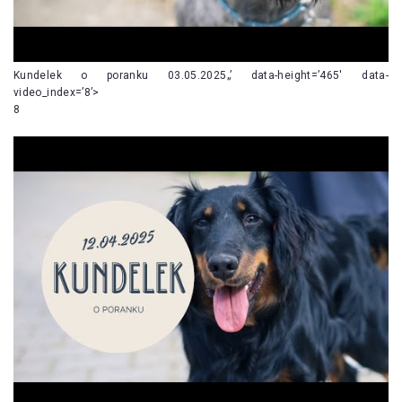
Kundelek o poranku 03.05.2025„’ data-height=’465′ data-
video_index=’8’>
8