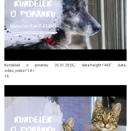
Kundelek o poranku 25.01.2025„’ data-height=’465′ data-
video_index=’14’>
14