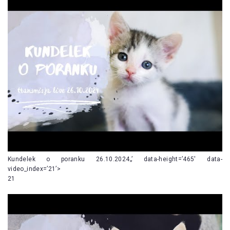
Kundelek o poranku 26.10.2024„’ data-height=’465′ data-
video_index=’21’>
21