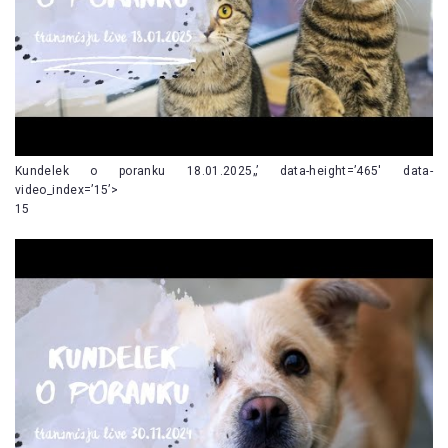
Kundelek o poranku 18.01.2025„’ data-height=’465′ data-
video_index=’15’>
15