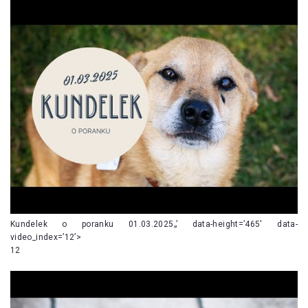
Kundelek o poranku 01.03.2025„’ data-height=’465′ data-
video_index=’12’>
12