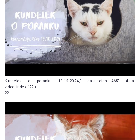
Kundelek o poranku 19.10.2024„’ data-height=’465′ data-
video_index=’22’>
22