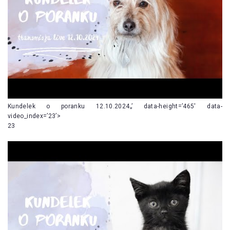
Kundelek o poranku 12.10.2024„’ data-height=’465′ data-
video_index=’23’>
23