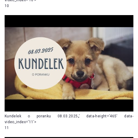
10
Kundelek o poranku 08.03.2025„’ data-height=’465′ data-
video_index=’11’>
11