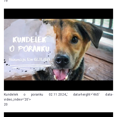
19
Kundelek o poranku 02.11.2024„’ data-height=’465′ data-
video_index=’20’>
20