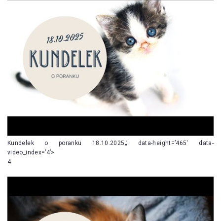
Kundelek o poranku 18.10.2025„’ data-height=’465′ data-
video_index=’4’>
4