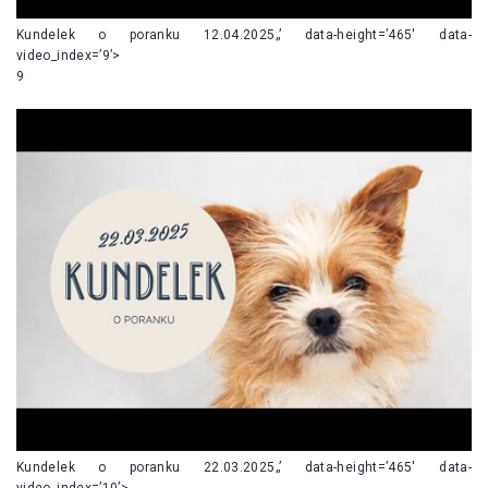
Kundelek o poranku 12.04.2025„’ data-height=’465′ data-
video_index=’9’>
9
Kundelek o poranku 22.03.2025„’ data-height=’465′ data-
video_index=’10’>