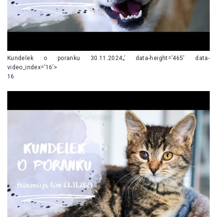
Kundelek o poranku 30.11.2024„’ data-height=’465′ data-
video_index=’16’>
16