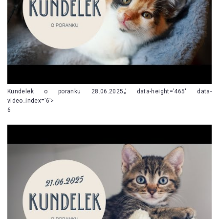
Kundelek o poranku 28.06.2025„’ data-height=’465′ data-
video_index=’6’>
6