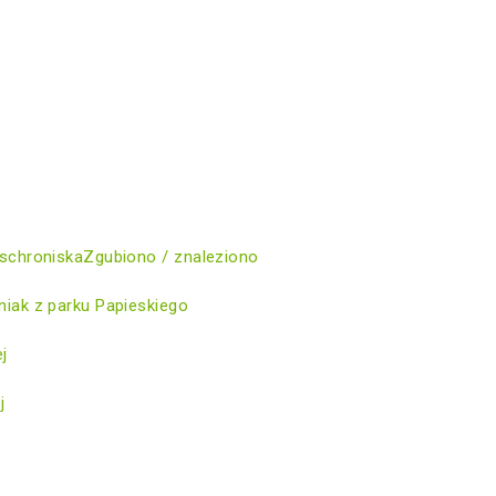
schroniska
Zgubiono / znaleziono
iak z parku Papieskiego
ej
j