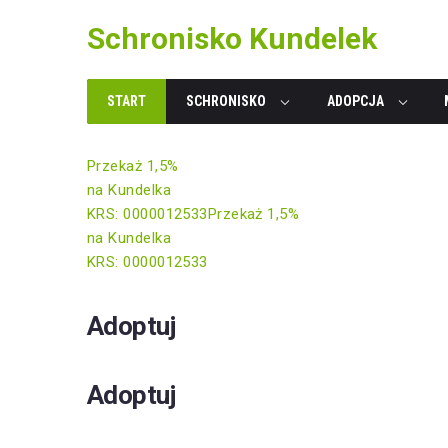
Skip
Schronisko Kundelek
to
content
START
SCHRONISKO
ADOPCJA
Przekaż 1,5%
na Kundelka
KRS: 0000012533
Przekaż 1,5%
na Kundelka
KRS: 0000012533
Adoptuj
Adoptuj