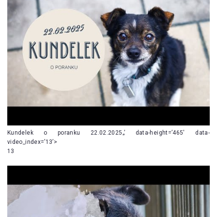
Kundelek o poranku 22.02.2025„’ data-height=’465′ data-
video_index=’13’>
13