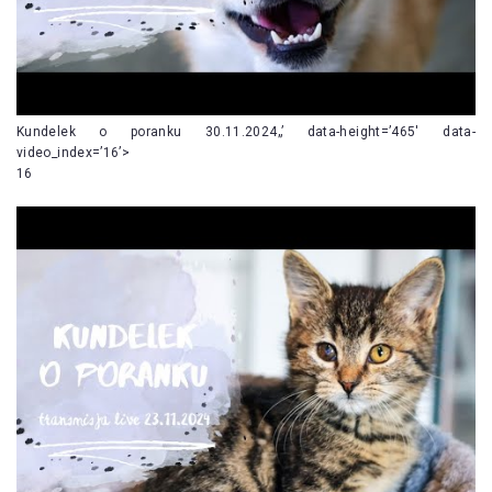
Kundelek o poranku 30.11.2024„’ data-height=’465′ data-
video_index=’16’>
16