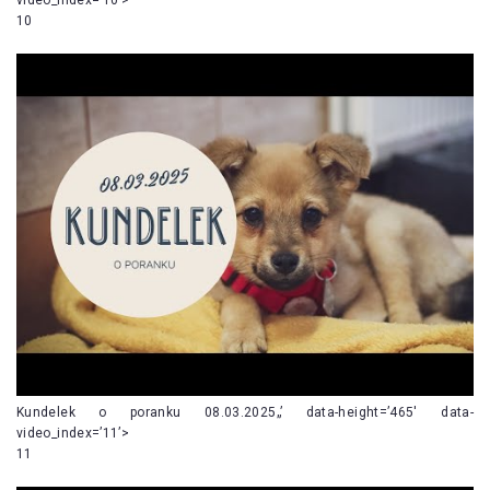
10
Kundelek o poranku 08.03.2025„’ data-height=’465′ data-
video_index=’11’>
11