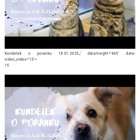
Kundelek o poranku 18.01.2025„’ data-height=’465′ data-
video_index=’15’>
15