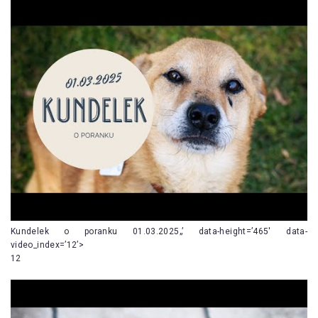
Kundelek o poranku 01.03.2025„’ data-height=’465′ data-
video_index=’12’>
12