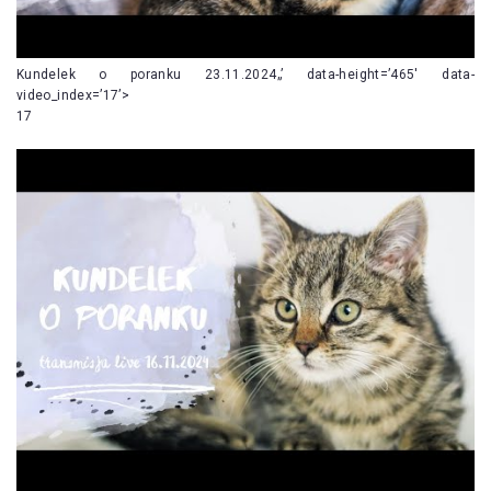
Kundelek o poranku 23.11.2024„’ data-height=’465′ data-
video_index=’17’>
17