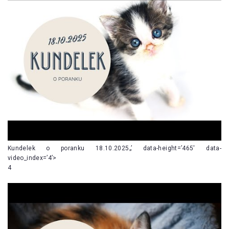
Kundelek o poranku 18.10.2025„’ data-height=’465′ data-
video_index=’4’>
4