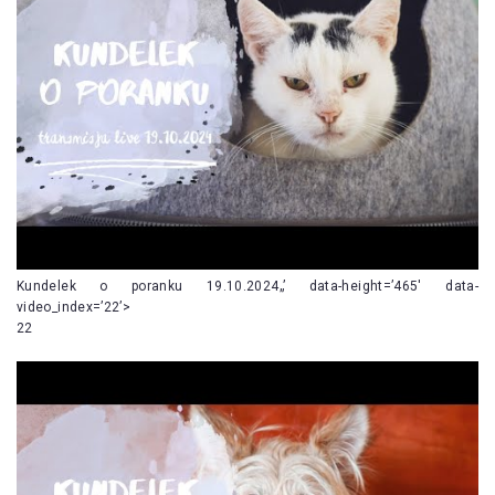
Kundelek o poranku 19.10.2024„’ data-height=’465′ data-
video_index=’22’>
22