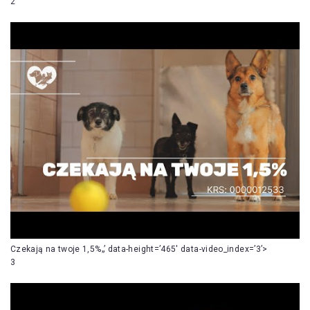
2
Czekają na twoje 1,5%„’ data-height=’465′ data-video_index=’3’>
3