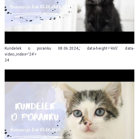
Kundelek o poranku 08.06.2024„’ data-height=’465′ data-
video_index=’24’>
24