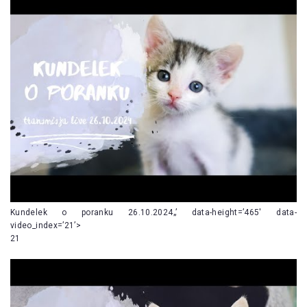
Kundelek o poranku 26.10.2024„’ data-height=’465′ data-
video_index=’21’>
21