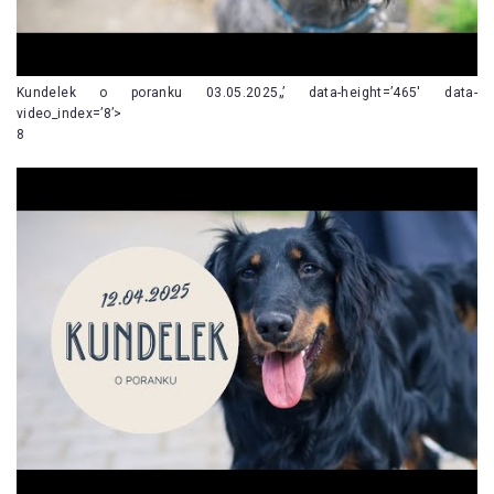
Kundelek o poranku 03.05.2025„’ data-height=’465′ data-
video_index=’8’>
8