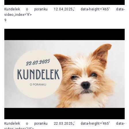
Kundelek o poranku 12.04.2025„’ data-height=’465′ data-
video_index=’9’>
9
Kundelek o poranku 22.03.2025„’ data-height=’465′ data-
video_index=’10’>