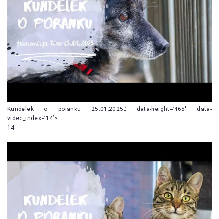
Kundelek o poranku 25.01.2025„’ data-height=’465′ data-
video_index=’14’>
14