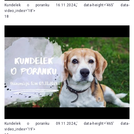
Kundelek o poranku 16.11.2024„’ data-height=’465′ data-
video_index=’18’>
18
Kundelek o poranku 09.11.2024„’ data-height=’465′ data-
video_index=’19’>