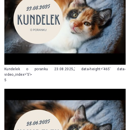
Kundelek o poranku 23.08.2025„’ data-height=’465′ data-
video_index=’5’>
5