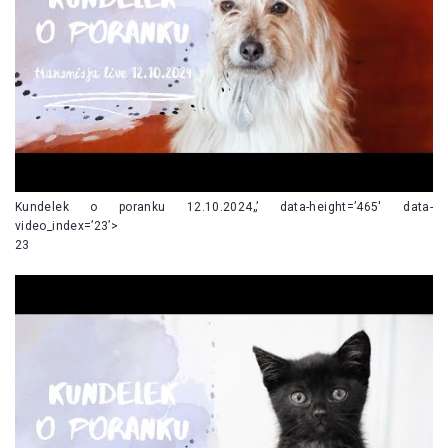
Kundelek o poranku 12.10.2024„’ data-height=’465′ data-
video_index=’23’>
23