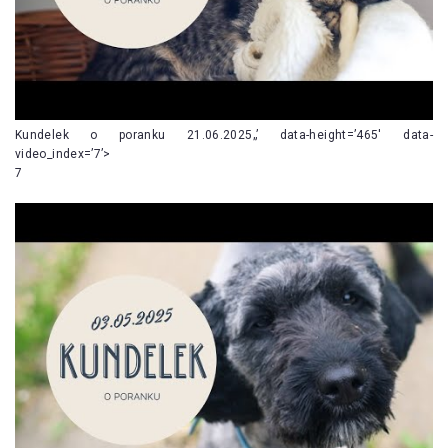
Kundelek o poranku 21.06.2025„’ data-height=’465′ data-
video_index=’7’>
7