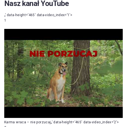
Nasz kanał YouTube
„’ data-height=’465′ data-video_index=’1’>
1
Karma wraca – nie porzucaj„’ data-height=’465′ data-video_index=’2’>