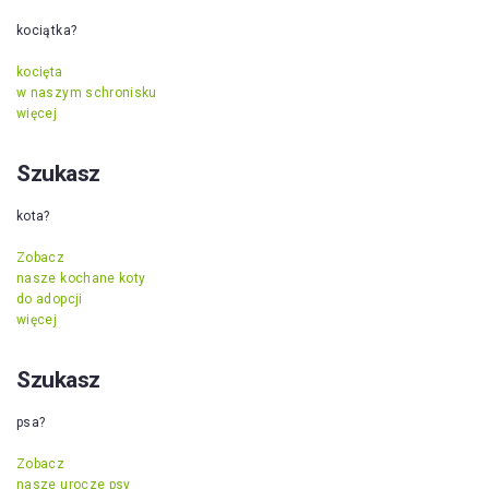
kociątka?
kocięta
w naszym schronisku
więcej
Szukasz
kota?
Zobacz
nasze kochane koty
do adopcji
więcej
Szukasz
psa?
Zobacz
nasze urocze psy