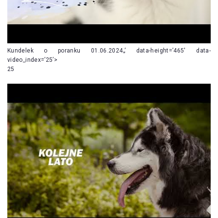
Kundelek o poranku 01.06.2024„’ data-height=’465′ data-
video_index=’25’>
25