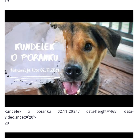
19
Kundelek o poranku 02.11.2024„’ data-height=’465′ data-
video_index=’20’>
20