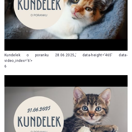
Kundelek o poranku 28.06.2025„’ data-height=’465′ data-
video_index=’6’>
6