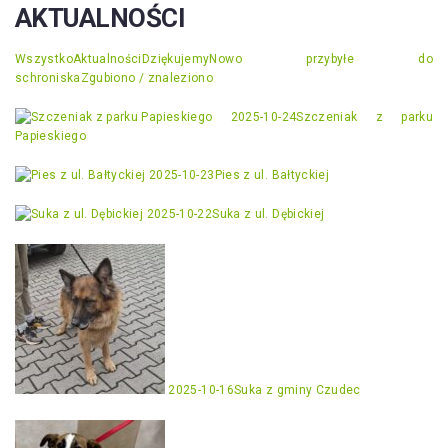
AKTUALNOŚCI
Wszystko
Aktualności
Dziękujemy
Nowo przybyłe do
schroniska
Zgubiono / znaleziono
2025-10-24
Szczeniak z parku
Papieskiego
2025-10-23
Pies z ul. Bałtyckiej
2025-10-22
Suka z ul. Dębickiej
2025-10-16
Suka z gminy Czudec