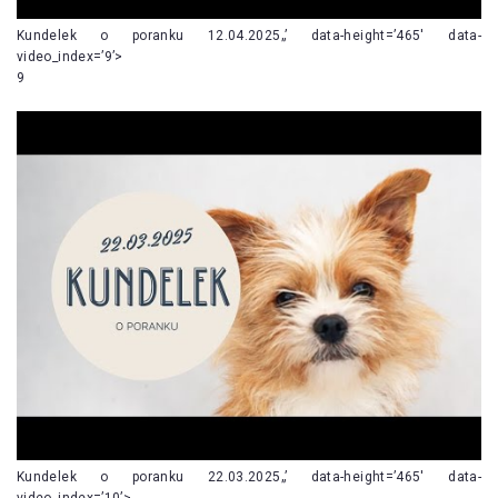
Kundelek o poranku 12.04.2025„’ data-height=’465′ data-
video_index=’9’>
9
Kundelek o poranku 22.03.2025„’ data-height=’465′ data-
video_index=’10’>