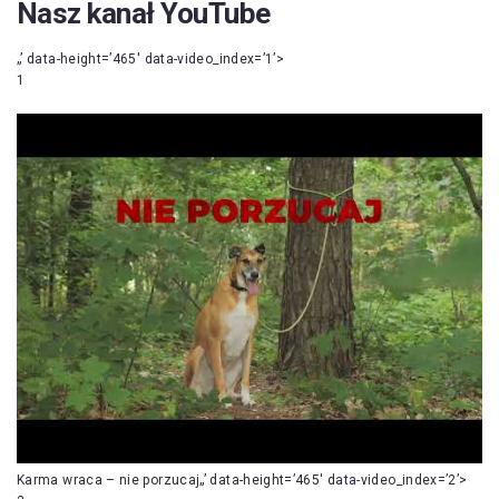
Nasz kanał YouTube
„’ data-height=’465′ data-video_index=’1’>
1
Karma wraca – nie porzucaj„’ data-height=’465′ data-video_index=’2’>