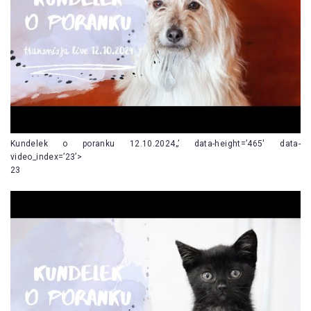
Kundelek o poranku 12.10.2024„’ data-height=’465′ data-
video_index=’23’>
23