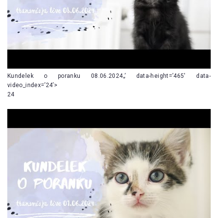
Kundelek o poranku 08.06.2024„’ data-height=’465′ data-
video_index=’24’>
24