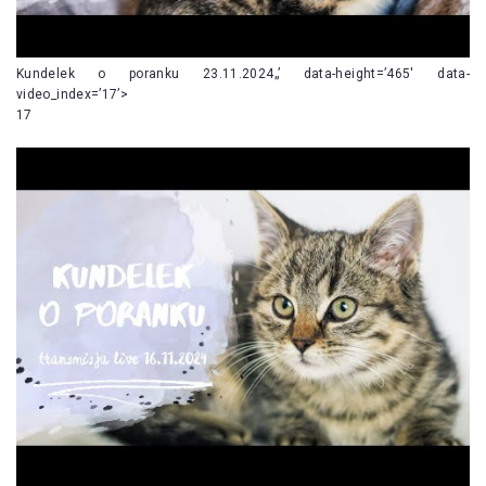
Kundelek o poranku 23.11.2024„’ data-height=’465′ data-
video_index=’17’>
17