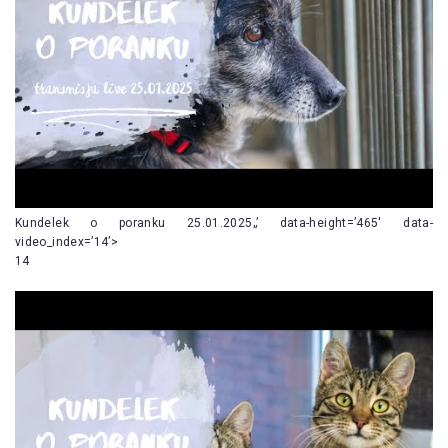
Kundelek o poranku 25.01.2025„’ data-height=’465′ data-
video_index=’14’>
14