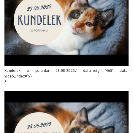
Kundelek o poranku 23.08.2025„’ data-height=’465′ data-
video_index=’5’>
5