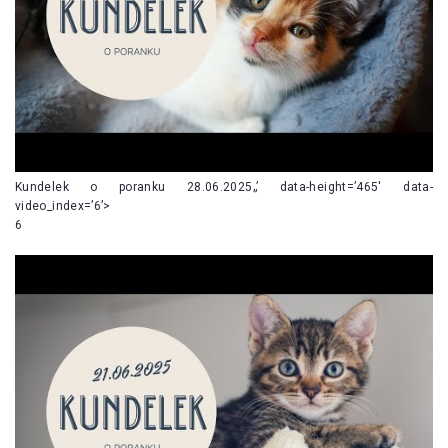
Kundelek o poranku 28.06.2025„’ data-height=’465′ data-
video_index=’6’>
6