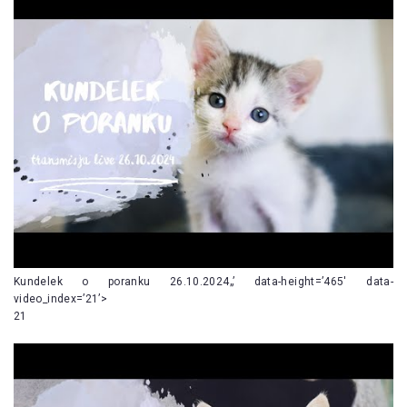
Kundelek o poranku 26.10.2024„’ data-height=’465′ data-
video_index=’21’>
21