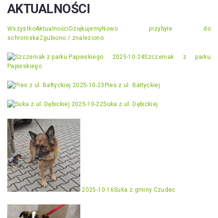
AKTUALNOŚCI
Wszystko
Aktualności
Dziękujemy
Nowo przybyłe do
schroniska
Zgubiono / znaleziono
2025-10-24
Szczeniak z parku
Papieskiego
2025-10-23
Pies z ul. Bałtyckiej
2025-10-22
Suka z ul. Dębickiej
2025-10-16
Suka z gminy Czudec