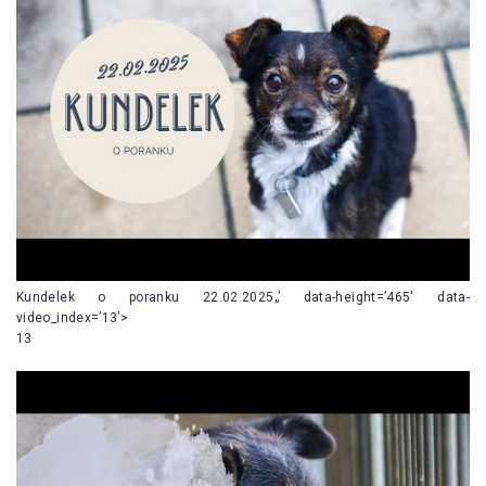
Kundelek o poranku 22.02.2025„’ data-height=’465′ data-
video_index=’13’>
13