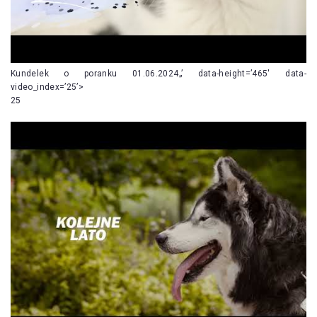
Kundelek o poranku 01.06.2024„’ data-height=’465′ data-
video_index=’25’>
25