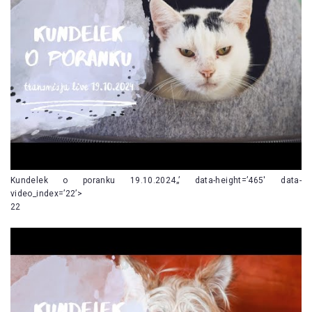
Kundelek o poranku 19.10.2024„’ data-height=’465′ data-
video_index=’22’>
22