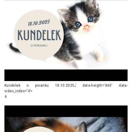
Kundelek o poranku 18.10.2025„’ data-height=’465′ data-
video_index=’4’>
4