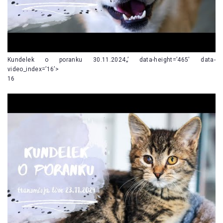
Kundelek o poranku 30.11.2024„’ data-height=’465′ data-
video_index=’16’>
16