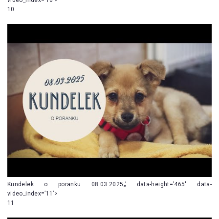
10
Kundelek o poranku 08.03.2025„’ data-height=’465′ data-
video_index=’11’>
11