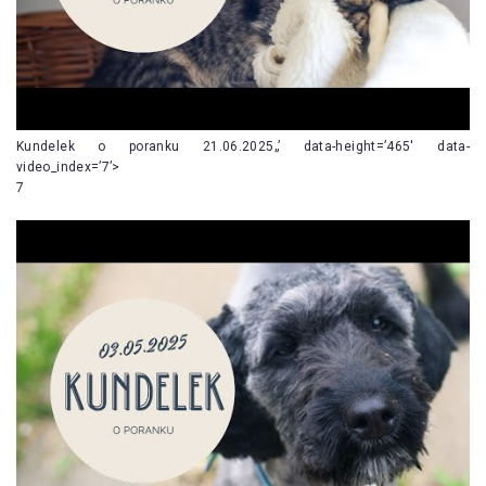
Kundelek o poranku 21.06.2025„’ data-height=’465′ data-
video_index=’7’>
7