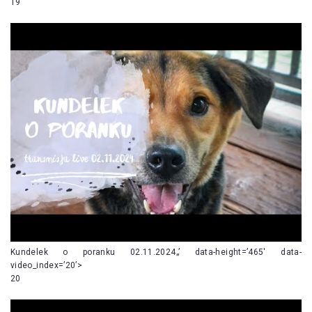
19
Kundelek o poranku 02.11.2024„’ data-height=’465′ data-
video_index=’20’>
20