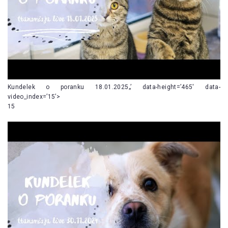
Kundelek o poranku 18.01.2025„’ data-height=’465′ data-
video_index=’15’>
15