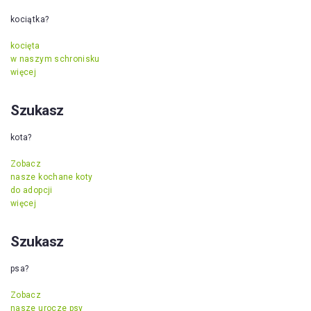
kociątka?
kocięta
w naszym schronisku
więcej
Szukasz
kota?
Zobacz
nasze kochane koty
do adopcji
więcej
Szukasz
psa?
Zobacz
nasze urocze psy