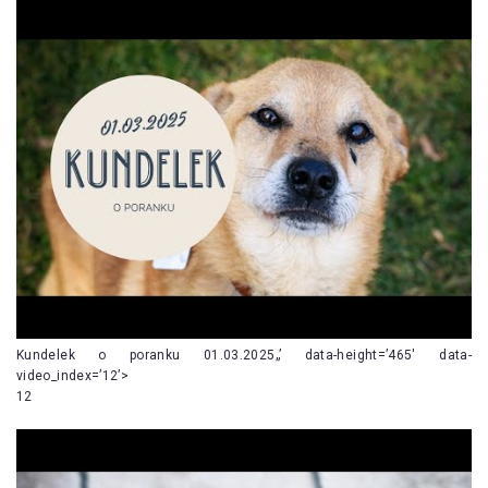
Kundelek o poranku 01.03.2025„’ data-height=’465′ data-
video_index=’12’>
12