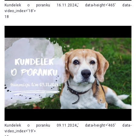
Kundelek o poranku 16.11.2024„’ data-height=’465′ data-
video_index=’18’>
18
Kundelek o poranku 09.11.2024„’ data-height=’465′ data-
video_index=’19’>